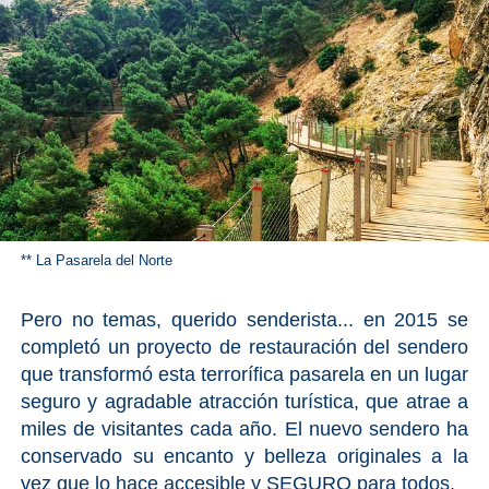
Bubión
Capileira
Pitres
Trevélez
PUEBLOS
** La Pasarela del Norte
BLANCOS
➜
Pero no temas, querido senderista... en 2015 se
completó un proyecto de restauración del sendero
Grazalema
que transformó esta terrorífica pasarela en un lugar
seguro y agradable atracción turística, que atrae a
Zahara de la
miles de visitantes cada año. El nuevo sendero ha
Zahara
conservado su encanto y belleza originales a la
Setenil de
vez que lo hace accesible y SEGURO para todos.
las Bodegas