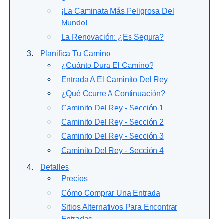
QUÉ
¡La Caminata Más Peligrosa Del
VER
Mundo!
➜
La Renovación: ¿es Segura?
Planifica Tu Camino
Museos
¿Cuánto Dura El Camino?
Entrada A El Caminito Del Rey
Monumentos
¿Qué Ocurre A Continuación?
Caminito Del Rey - Sección 1
Playas de Granada
Caminito Del Rey - Sección 2
Playas de Maro
Caminito Del Rey - Sección 3
Caminito Del Rey - Sección 4
Excursiones Desde Málaga
Detalles
Precios
QUÉ
Cómo Comprar Una Entrada
HACER
Sitios Alternativos Para Encontrar
➜
Entradas