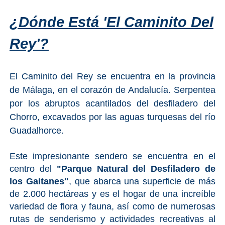
¿Dónde Está 'el Caminito Del
Top 10
Rey'?
Top Gratis
Para Niños
El Caminito del Rey se encuentra en la provincia
de Málaga, en el corazón de Andalucía. Serpentea
LOS
por los abruptos acantilados del desfiladero del
MEJORES
Chorro, excavados por las aguas turquesas del río
Guadalhorce.
SITIOS
CERCANOS
Este impresionante sendero se encuentra en el
➜
centro del
"Parque Natural del Desfiladero de
los Gaitanes"
, que abarca una superficie de más
Cuevas de Nerja
de 2.000 hectáreas y es el hogar de una increíble
variedad de flora y fauna, así como de numerosas
Caminito del Rey
rutas de senderismo y actividades recreativas al