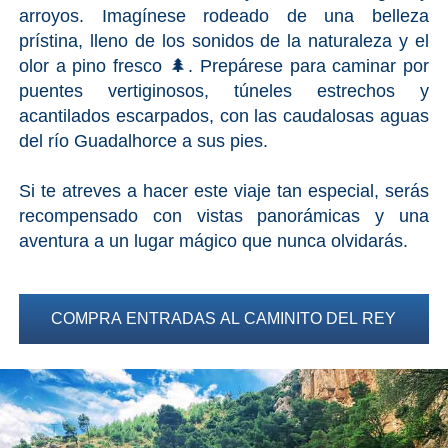
PROVINCES
arroyos. Imagínese rodeado de una belleza
prístina, lleno de los sonidos de la naturaleza y el
➜
olor a pino fresco 🌲. Prepárese para caminar por
puentes vertiginosos, túneles estrechos y
Granada
acantilados escarpados, con las caudalosas aguas
del río Guadalhorce a sus pies.
Malaga
Si te atreves a hacer este viaje tan especial, serás
LAS
recompensado con vistas panorámicas y una
ALPUJARRAS
aventura a un lugar mágico que nunca olvidarás.
➜
Lanjarón
COMPRA ENTRADAS AL CAMINITO DEL REY
Órgiva
Pampaneira