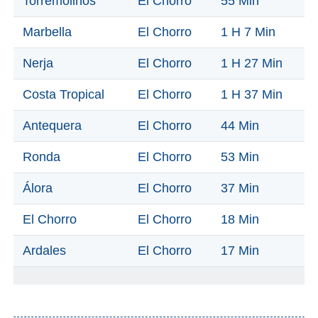
Torremolinos
El Chorro
55 Min
Apartmentos
Marbella
El Chorro
1 H 7 Min
Villas
Privadas
Nerja
El Chorro
1 H 27 Min
Campings
Costa Tropical
El Chorro
1 H 37 Min
LOS
Antequera
El Chorro
44 Min
MEJORES
Ronda
El Chorro
53 Min
ALOJAMIENTOS
Álora
El Chorro
37 Min
➜
GRANADA
El Chorro
El Chorro
18 Min
Hoteles Boutique
Ardales
El Chorro
17 Min
Hoteles con Piscina