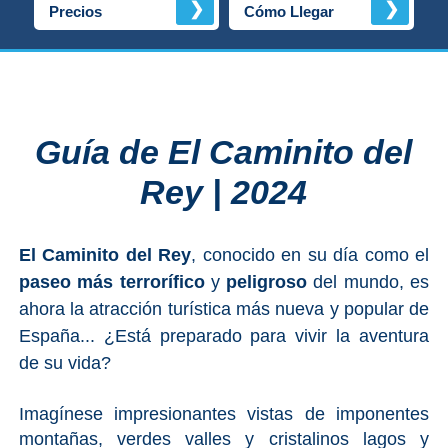
Costeros
❯
❯
Precios
Cómo Llegar
COSTA
DEL
SOL
Guía de El Caminito del
➜
Rey | 2024
Nerja
El Caminito del Rey
, conocido en su día como el
Frigiliana
paseo más terrorífico
y
peligroso
del mundo, es
Maro
ahora la atracción turística más nueva y popular de
España... ¿Está preparado para vivir la aventura
Estepona
de su vida?
Mijas
Imagínese impresionantes vistas de imponentes
montañas, verdes valles y cristalinos lagos y