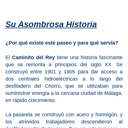
PLANIFIQUE
SU
VIAJE
Su Asombrosa Historia
➜
¿Por qué existe este paseo y para qué servía?
Restaurantes
Alquiler de
El
Caminito del Rey
tiene una historia fascinante
Coches
que se remonta a principios del siglo XX. Se
construyó entre 1901 y 1905 para dar acceso a
Turismo
dos centrales hidroeléctricas a lo largo del
desfiladero del Chorro, que se utilizaban para
Mapas
suministrar energía a la cercana ciudad de Málaga,
en rápido crecimiento.
RECOMENDACIONES
La pasarela se construyó con acero y hormigón, y
DE
los atrevidos trabajadores descendieron al