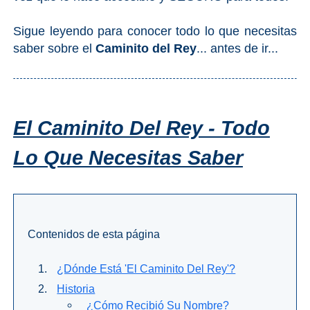
Olvera
Sigue leyendo para conocer todo lo que necesitas
saber sobre el
Caminito del Rey
... antes de ir...
OTRAS
ZONAS
➜
El Caminito Del Rey - Todo
Reserva de
Maro
Lo Que Necesitas Saber
Ardales
Álora
Contenidos de esta página
Todos
¿Dónde Está 'el Caminito Del Rey'?
Destinos
Historia
¿Cómo Recibió Su Nombre?