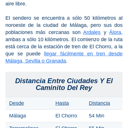
aire libre.
El Torcal de Antequera
El sendero se encuentra a sólo 50 kilómetros al
Parqe AquaTropic
noroeste de la ciudad de Málaga, pero sus dos
poblaciones más cercanas son
Ardales
y
Álora
,
ambas a sólo 10 kilómetros. El comienzo de la ruta
LOS
está cerca de la estación de tren de El Chorro, a la
MEJORES
que se puede
llegar fácilmente en tren desde
Málaga, Sevilla o Granada
.
LUGARES
PARA
Distancia Entre Ciudades Y El
ALOJARSE
Caminito Del Rey
➜
Desde
Hasta
Distancia
Top Hoteles
Málaga
El Chorro
54 Min
Hostals