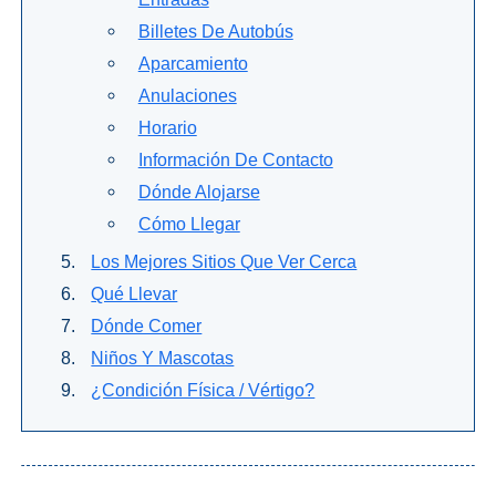
Billetes De Autobús
Buceo
Aparcamiento
Deportes
Anulaciones
Acuáticos
Horario
Kayak
Información De Contacto
Dónde Alojarse
Barranquismo
Cómo Llegar
Los Mejores Sitios Que Ver Cerca
Lanchas
Qué Llevar
Bicicletas
Dónde Comer
Niños Y Mascotas
Parapente
¿Condición Física / Vértigo?
Tours de
Aventura
Senderismo