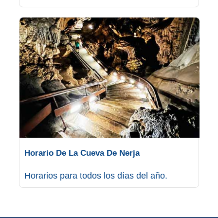
Bubión
Capileira
Pitres
Trevélez
PUEBLOS
BLANCOS
➜
Horario De La Cueva De Nerja
Grazalema
Horarios para todos los días del año.
Zahara de la
Zahara
Setenil de
las Bodegas