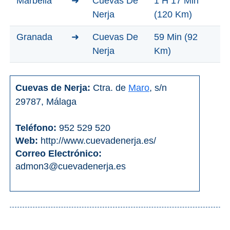
Marbella
➜
Cuevas De
1 H 17 Min
Apartmentos
Nerja
(120 Km)
Villas
Privadas
Granada
➜
Cuevas De
59 Min (92
Nerja
Km)
Campings
Cuevas de Nerja:
Ctra. de
Maro
, s/n
LOS
29787, Málaga
MEJORES
ALOJAMIENTOS
Teléfono:
952 529 520
➜
Web:
http://www.cuevadenerja.es/
Correo Electrónico:
GRANADA
admon3@cuevadenerja.es
Hoteles Boutique
Hoteles con Piscina