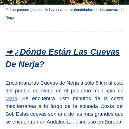
** Los paseos guiados le llevan a las profundidades de las cuevas de
Top 10
Nerja
Top Gratis
Para Niños
➜ ¿Dónde Están Las Cuevas
LOS
De Nerja?
MEJORES
SITIOS
Encontrará las Cuevas de Nerja a sólo 8 km al este
CERCANOS
del pueblo de
Nerja
en el pequeño municipio de
➜
Maro
. Se encuentra justo minutos de la costa
mediterránea a lo largo de la soleada Costa del
Cuevas de Nerja
Sol. Estas cuevas son una de las más grandes que
se encuentran en Andalucía... e incluso en Europa.
Caminito del Rey