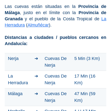
Las cuevas están situadas en la
Provincia de
El Torcal de Antequera
Málaga
, justo en el límite con la
Provincia de
Parqe AquaTropic
Granada
y el pueblo de la Costa Tropical de
La
Herradura
(
Almuñécar
).
LOS
Distancias a ciudades / pueblos cercanos en
Andalucía:
MEJORES
LUGARES
Nerja
➜
Cuevas De
5 Min (3 Km)
PARA
Nerja
ALOJARSE
La
➜
Cuevas De
17 Min (16
➜
Herradura
Nerja
Km)
Top Hoteles
Málaga
➜
Cuevas De
47 Min (59
Nerja
Km)
Hostals