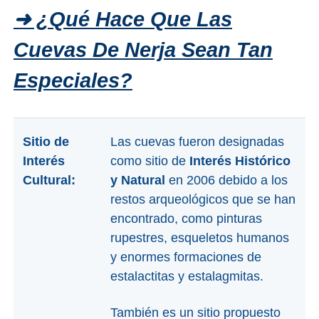
PLANIFIQUE
➜ ¿Qué Hace Que Las
SU
Cuevas De Nerja Sean Tan
VIAJE
Especiales?
➜
Restaurantes
Sitio de
Las cuevas fueron designadas
Alquiler de
Coches
Interés
como sitio de
Interés Histórico
Cultural:
y Natural
en 2006 debido a los
Turismo
restos arqueológicos que se han
Mapas
encontrado, como pinturas
rupestres, esqueletos humanos
y enormes formaciones de
RECOMENDACIONES
estalactitas y estalagmitas.
DE
También es un sitio propuesto