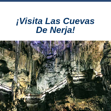
Buceo
¡Visita Las Cuevas
Deportes
Acuáticos
De Nerja!
Kayak
Barranquismo
Lanchas
Bicicletas
Parapente
Tours de
Aventura
Senderismo