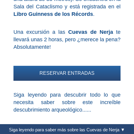
QUÉ
Sala del Cataclismo y está registrada en el
VER
Libro Guinness de los Récords
.
➜
Una excursión a las
Cuevas de Nerja
te
Museos
llevará unas 2 horas, pero ¿merece la pena?
Absolutamente!
Monumentos
Playas de Granada
RESERVAR ENTRADAS
Playas de Maro
Siga leyendo para descubrir todo lo que
Excursiones Desde Málaga
necesita saber sobre este increíble
descubrimiento arqueológico......
QUÉ
HACER
Siga leyendo para saber más sobre las Cuevas de Nerja ▼
➜