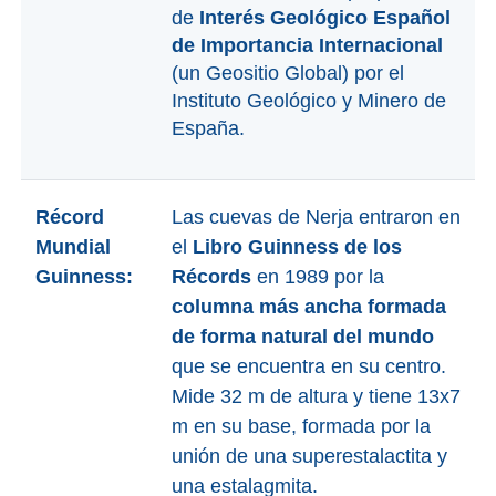
VIAJE
de
Interés Geológico Español
➜
de Importancia Internacional
(un Geositio Global) por el
Instituto Geológico y Minero de
Buscar
Villas y
España.
Hoteles
Cortijos
via
via
Booking.com
Vrbo.com
Récord
Las cuevas de Nerja entraron en
Vuelos
Visitas
Mundial
el
Libro Guinness de los
Baratos
Guiadas
Guinness:
Récords
en 1989 por la
via
via
columna más ancha formada
Cheapoair.com
Viator.com
de forma natural del mundo
que se encuentra en su centro.
Coches de
Buses y
Mide 32 m de altura y tiene 13x7
Alquiler
Trenes
m en su base, formada por la
via
via
unión de una superestalactita y
Discovercars.com
Omio.com
una estalagmita.