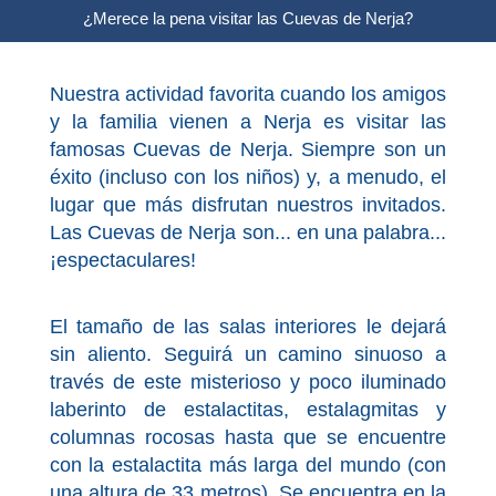
¿Merece la pena visitar las Cuevas de Nerja?
Olvera
Nuestra actividad favorita cuando los amigos
OTRAS
y la familia vienen a Nerja es visitar las
ZONAS
famosas Cuevas de Nerja. Siempre son un
éxito (incluso con los niños) y, a menudo, el
➜
lugar que más disfrutan nuestros invitados.
Reserva de
Las Cuevas de Nerja son... en una palabra...
Maro
¡espectaculares!
Ardales
El tamaño de las salas interiores le dejará
Álora
sin aliento. Seguirá un camino sinuoso a
través de este misterioso y poco iluminado
laberinto de estalactitas, estalagmitas y
Todos
columnas rocosas hasta que se encuentre
Destinos
con la estalactita más larga del mundo (con
una altura de 33 metros). Se encuentra en la