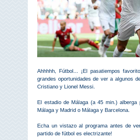
Bubión
Capileira
Pitres
Trevélez
PUEBLOS
Ahhhhh, Fútbol... ¡El pasatiempos favorit
grandes oportunidades de ver a algunos d
BLANCOS
Cristiano y Lionel Messi.
➜
El estadio de Málaga (a 45 min.) alberga 
Grazalema
Málaga y Madrid o Málaga y Barcelona.
Zahara de la
Zahara
Echa un vistazo al programa antes de ven
partido de fútbol es electrizante!
Setenil de
las Bodegas