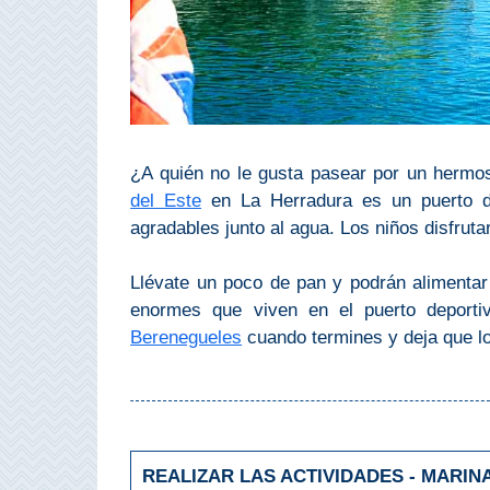
QUÉ
VER
➜
Museos
¿A quién no le gusta pasear por un hermoso
Monumentos
del Este
en La Herradura es un puerto de
agradables junto al agua. Los niños disfruta
Playas de Granada
Llévate un poco de pan y podrán alimentar
Playas de Maro
enormes que viven en el puerto deportiv
Berenegueles
cuando termines y deja que lo
Excursiones Desde Málaga
QUÉ
HACER
REALIZAR LAS ACTIVIDADES - MARIN
➜