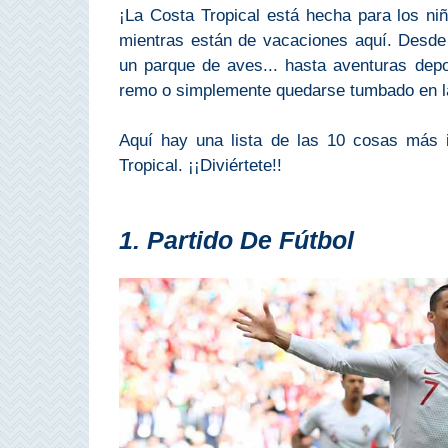
PROVINCES
¡La Costa Tropical está hecha para los ni
mientras están de vacaciones aquí. Desde 
➜
un parque de aves... hasta aventuras depo
remo o simplemente quedarse tumbado en l
Granada
Aquí hay una lista de las 10 cosas más 
Malaga
Tropical. ¡¡Diviértete!!
LAS
1. Partido De Fútbol
ALPUJARRAS
➜
Lanjarón
Órgiva
Pampaneira