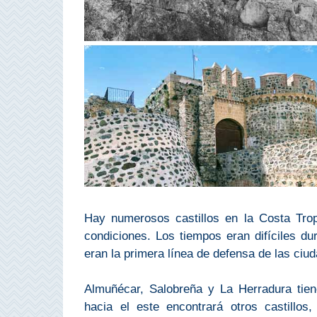
Top 10
Top Gratis
Para Niños
LOS
MEJORES
SITIOS
CERCANOS
Hay numerosos castillos en la Costa Trop
➜
condiciones. Los tiempos eran difíciles d
eran la primera línea de defensa de las ciu
Cuevas de Nerja
Almuñécar, Salobreña y La Herradura tiene
Caminito del Rey
hacia el este encontrará otros castillos,