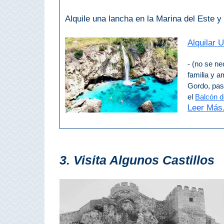
Alquile una lancha en la Marina del Este y 
Buceo
Alquilar 
Deportes
Acuáticos
- (no se ne
Kayak
familia y a
Gordo, pas
Barranquismo
el
Balcón 
Leer Más.
Lanchas
Bicicletas
3. Visita Algunos Castillos
Parapente
Tours de
Aventura
Senderismo