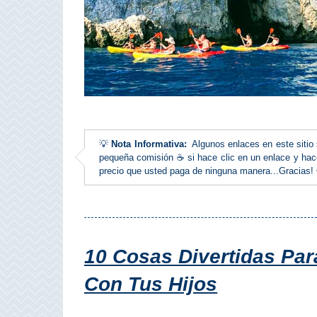
Costeros
COSTA
DEL
SOL
➜
💡
Nota Informativa:
Algunos enlaces en este sitio s
Nerja
pequeña comisión ☕ si hace clic en un enlace y hace
precio que usted paga de ninguna manera...Gracias!
Frigiliana
Maro
Estepona
10 Cosas Divertidas Par
Con Tus Hijos
Mijas