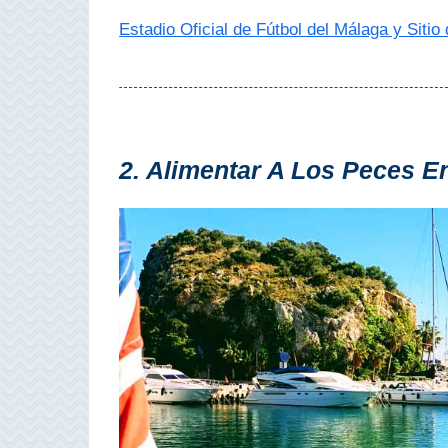
Estadio Oficial de Fútbol del Málaga y Sitio
Olvera
OTRAS
ZONAS
➜
2. Alimentar A Los Peces E
Reserva de
Maro
Ardales
Álora
Todos
Destinos