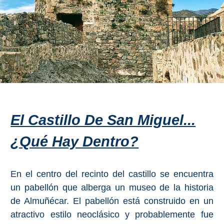
QUÉ
VER
➜
Museos
Monumentos
Playas de Granada
El Castillo De San Miguel...
Playas de Maro
¿Qué Hay Dentro?
Excursiones Desde Málaga
En el centro del recinto del castillo se encuentra
un pabellón que alberga un museo de la historia
QUÉ
de Almuñécar. El pabellón está construido en un
HACER
atractivo estilo neoclásico y probablemente fue
➜