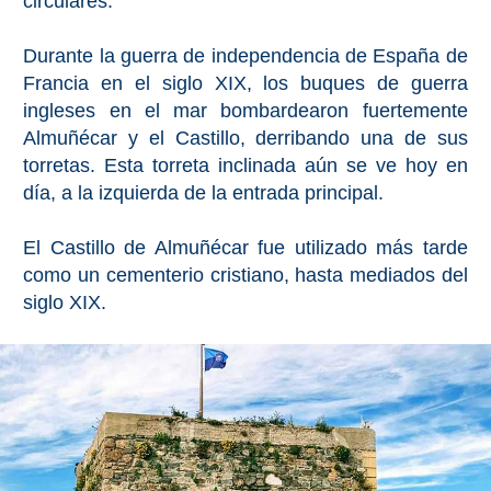
circulares.
Olvera
Durante la guerra de independencia de España de
Francia en el siglo XIX, los buques de guerra
OTRAS
ingleses en el mar bombardearon fuertemente
Almuñécar y el Castillo, derribando una de sus
ZONAS
torretas. Esta torreta inclinada aún se ve hoy en
➜
día, a la izquierda de la entrada principal.
Reserva de
Maro
El Castillo de Almuñécar fue utilizado más tarde
como un cementerio cristiano, hasta mediados del
Ardales
siglo XIX.
Álora
Todos
Destinos