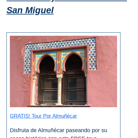
Apartmentos
San Miguel
Villas
Privadas
Campings
LOS
MEJORES
ALOJAMIENTOS
➜
GRANADA
Hoteles Boutique
GRATIS! Tour Por Almuñécar
Hoteles con Piscina
Disfruta de Almuñécar paseando por su