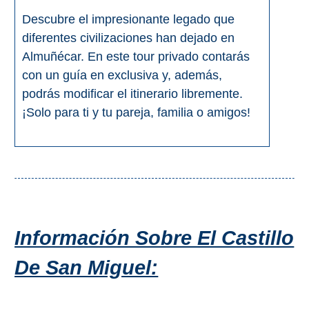
VIAJE
Descubre el impresionante legado que
➜
diferentes civilizaciones han dejado en
Almuñécar. En este tour privado contarás
Buscar
Villas y
con un guía en exclusiva y, además,
Hoteles
Cortijos
podrás modificar el itinerario libremente.
via
via
Booking.com
Vrbo.com
¡Solo para ti y tu pareja, familia o amigos!
Vuelos
Visitas
Baratos
Guiadas
via
via
Cheapoair.com
Viator.com
Información Sobre El Castillo
Coches de
Buses y
Alquiler
Trenes
De San Miguel:
via
via
Discovercars.com
Omio.com