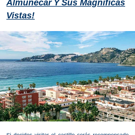
Almuñécar Y Sus Magníficas
Top 10
Vistas!
Top Gratis
Para Niños
LOS
MEJORES
SITIOS
CERCANOS
➜
Cuevas de Nerja
Caminito del Rey