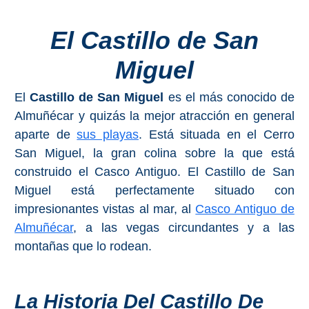
Costeros
El Castillo de San
COSTA
Miguel
DEL
SOL
El
Castillo de San Miguel
es el más conocido de
➜
Almuñécar y quizás la mejor atracción en general
aparte de
sus playas
. Está situada en el Cerro
Nerja
San Miguel, la gran colina sobre la que está
construido el Casco Antiguo. El Castillo de San
Frigiliana
Miguel está perfectamente situado con
impresionantes vistas al mar, al
Casco Antiguo de
Maro
Almuñécar
, a las vegas circundantes y a las
Estepona
montañas que lo rodean.
Mijas
La Historia Del Castillo De