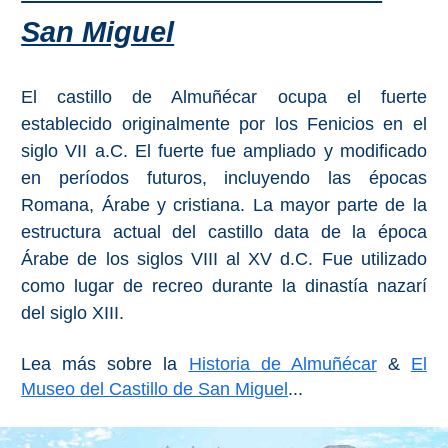
PROVINCES
San Miguel
➜
Granada
El castillo de Almuñécar ocupa el fuerte
establecido originalmente por los Fenicios en el
Malaga
siglo VII a.C. El fuerte fue ampliado y modificado
en períodos futuros, incluyendo las épocas
LAS
Romana, Árabe y cristiana. La mayor parte de la
estructura actual del castillo data de la época
ALPUJARRAS
Árabe de los siglos VIII al XV d.C. Fue utilizado
➜
como lugar de recreo durante la dinastía nazarí
del siglo XIII.
Lanjarón
Lea más sobre la
Historia de Almuñécar
&
El
Órgiva
Museo del Castillo de San Miguel
...
Pampaneira