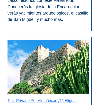
casco histórico con este FREE tour.
PLANIFIQUE
Conocerás la iglesia de la Encarnación,
SU
verás yacimientos arqueológicos, el castillo
VIAJE
de San Miguel, y mucho más.
➜
Restaurantes
Alquiler de
Coches
Turismo
Mapas
RECOMENDACIONES
DE
Tour Privado Por Almuñécar ¡Tú Eliges!