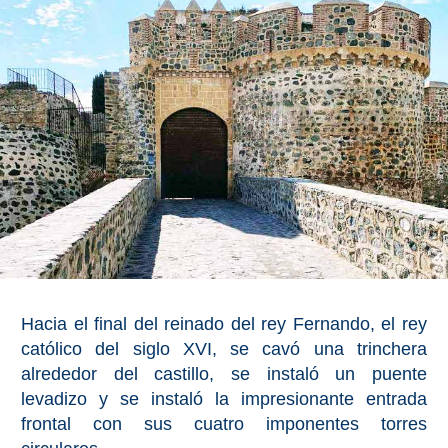
Bubión
Capileira
Pitres
Trevélez
PUEBLOS
BLANCOS
➜
Hacia el final del reinado del rey Fernando, el rey
Grazalema
católico del siglo XVI, se cavó una trinchera
alrededor del castillo, se instaló un puente
Zahara de la
Zahara
levadizo y se instaló la impresionante entrada
frontal con sus cuatro imponentes torres
Setenil de
las Bodegas