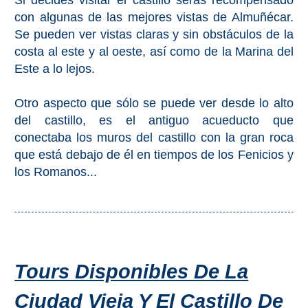
Si decides visitar el castillo serás recompensado
con algunas de las mejores vistas de Almuñécar.
El Torcal de Antequera
Se pueden ver vistas claras y sin obstáculos de la
costa al este y al oeste, así como de la Marina del
Parqe AquaTropic
Este a lo lejos.
Otro aspecto que sólo se puede ver desde lo alto
LOS
del castillo, es el antiguo acueducto que
MEJORES
conectaba los muros del castillo con la gran roca
LUGARES
que está debajo de él en tiempos de los Fenicios y
PARA
los Romanos...
ALOJARSE
➜
Top Hoteles
Tours Disponibles De La
Hostals
Ciudad Vieja Y El Castillo De