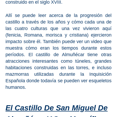
construido en el siglo XVIII.
Buceo
Allí se puede leer acerca de la progresión del
castillo a través de los años y cómo cada una de
Deportes
Acuáticos
las cuatro culturas que una vez vivieron aquí
(fenicia, Romana, morisca y cristiana) ejercieron
Kayak
impacto sobre él. También puede ver un video que
muestra cómo eran los tiempos durante estos
Barranquismo
períodos. El castillo de Almuñécar tiene otras
atracciones interesantes como túneles, grandes
Lanchas
habitaciones construidas en las torres, e incluso
mazmorras utilizadas durante la Inquisición
Bicicletas
Española donde todavía se pueden ver esqueletos
humanos.
Parapente
Tours de
Aventura
El Castillo De San Miguel De
Senderismo