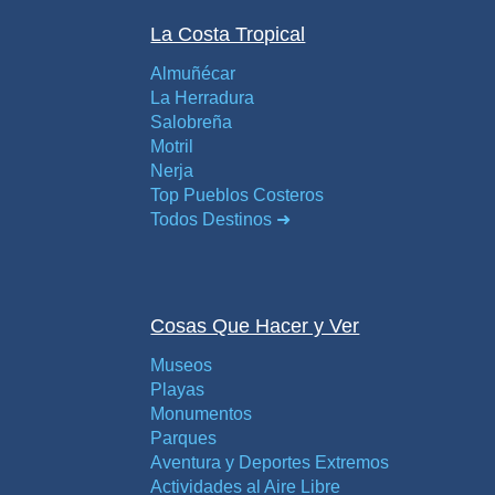
Apartmentos
La Costa Tropical
Villas
Almuñécar
Privadas
La Herradura
Campings
Salobreña
Motril
Nerja
LOS
Top Pueblos Costeros
Todos Destinos ➜
MEJORES
ALOJAMIENTOS
➜
Cosas Que Hacer y Ver
GRANADA
Museos
Hoteles Boutique
Playas
Monumentos
Parques
Hoteles con Piscina
Aventura y Deportes Extremos
Actividades al Aire Libre