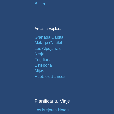
PLANIFIQUE
Buceo
SU
VIAJE
➜
Áreas a Explorar
Granada Capital
Restaurantes
Malaga Capital
Las Alpujarras
Alquiler de
Nerja
Coches
Frigiliana
Turismo
Estepona
Mijas
Pueblos Blancos
Mapas
RECOMENDACIONES
Planificar tu Viaje
DE
Los Mejores Hotels