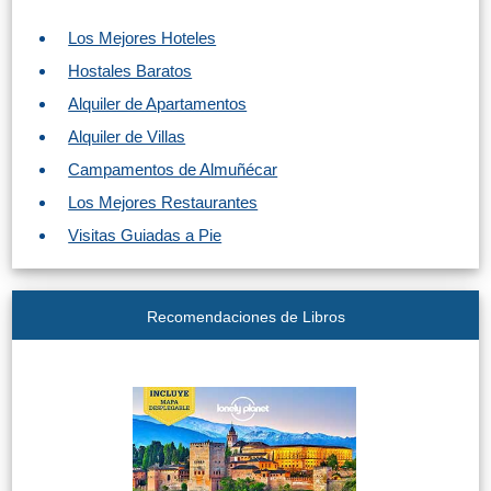
Los Mejores Hoteles
Top 10
Hostales Baratos
Top Gratis
Alquiler de Apartamentos
Alquiler de Villas
Para Niños
Campamentos de Almuñécar
Los Mejores Restaurantes
LOS
Visitas Guiadas a Pie
MEJORES
SITIOS
Recomendaciones de Libros
CERCANOS
➜
Cuevas de Nerja
Caminito del Rey