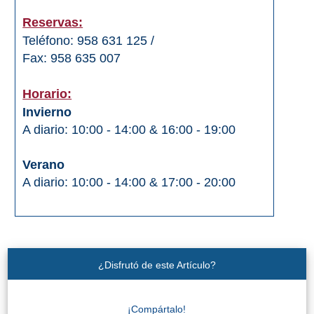
Reservas:
Olvera
Teléfono: 958 631 125 /
Fax: 958 635 007
OTRAS
ZONAS
Horario:
Invierno
➜
A diario: 10:00 - 14:00 & 16:00 - 19:00
Reserva de
Maro
Verano
A diario: 10:00 - 14:00 & 17:00 - 20:00
Ardales
Álora
¿Disfrutó de este Artículo?
Todos
Destinos
¡Compártalo!