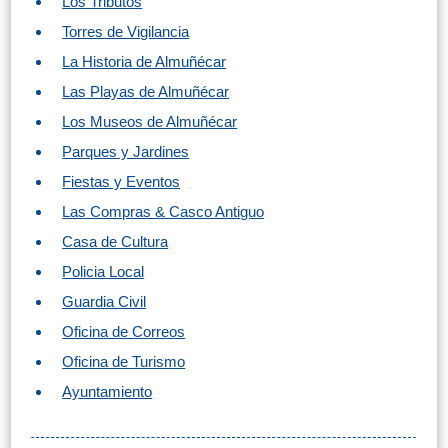
Los Tributos
Torres de Vigilancia
Buceo
La Historia de Almuñécar
Deportes
Las Playas de Almuñécar
Acuáticos
Los Museos de Almuñécar
Kayak
Parques y Jardines
Fiestas y Eventos
Barranquismo
Las Compras & Casco Antiguo
Lanchas
Casa de Cultura
Policia Local
Bicicletas
Guardia Civil
Oficina de Correos
Parapente
Oficina de Turismo
Tours de
Ayuntamiento
Aventura
Senderismo