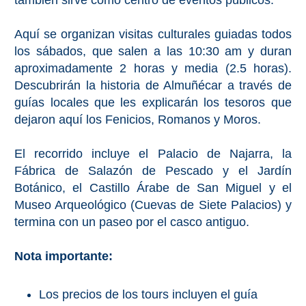
también sirve como centro de eventos públicos.
PROVINCES
➜
Aquí se organizan visitas culturales guiadas todos
los sábados, que salen a las 10:30 am y duran
Granada
aproximadamente 2 horas y media (2.5 horas).
Descubrirán la historia de Almuñécar a través de
Malaga
guías locales que les explicarán los tesoros que
dejaron aquí los Fenicios, Romanos y Moros.
LAS
El recorrido incluye el Palacio de Najarra, la
ALPUJARRAS
Fábrica de Salazón de Pescado y el Jardín
➜
Botánico, el Castillo Árabe de San Miguel y el
Museo Arqueológico (Cuevas de Siete Palacios) y
Lanjarón
termina con un paseo por el casco antiguo.
Órgiva
Nota importante:
Pampaneira
Los precios de los tours incluyen el guía