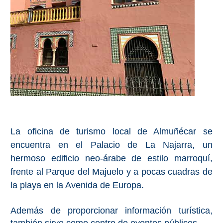
Costeros
COSTA
DEL
SOL
➜
Nerja
Frigiliana
La oficina de turismo local de Almuñécar se
encuentra en el Palacio de La Najarra, un
Maro
hermoso edificio neo-árabe de estilo marroquí,
frente al Parque del Majuelo y a pocas cuadras de
Estepona
la playa en la Avenida de Europa.
Mijas
Además de proporcionar información turística,