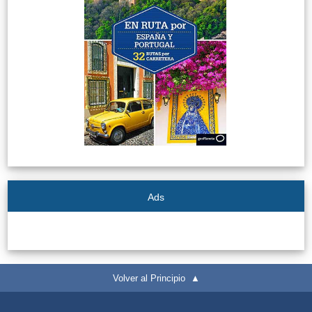
El Torcal de Antequera
Parqe AquaTropic
LOS
MEJORES
LUGARES
PARA
ALOJARSE
Ads
➜
Top Hoteles
Volver al Principio ▲
Hostals