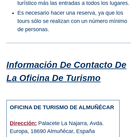
turístico más las entradas a todos los lugares.
Bubión
Es necesario hacer una reserva, ya que los
Capileira
tours sólo se realizan con un número mínimo
de personas.
Pitres
Trevélez
Información De Contacto De
PUEBLOS
La Oficina De Turismo
BLANCOS
➜
Grazalema
OFICINA DE TURISMO DE ALMUÑÉCAR
Zahara de la
Zahara
Dirección:
Palacete La Najarra, Avda.
Setenil de
Europa, 18690 Almuñécar, España
las Bodegas