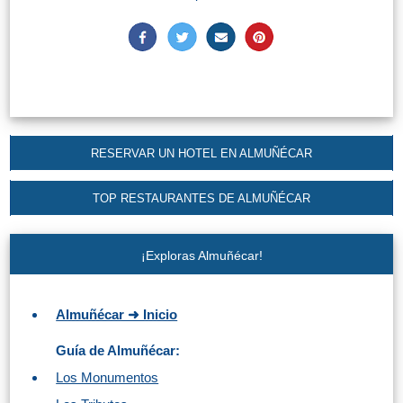
QUÉ
VER
➜
Museos
Monumentos
RESERVAR UN HOTEL EN ALMUÑÉCAR
Playas de Granada
TOP RESTAURANTES DE ALMUÑÉCAR
Playas de Maro
¡Exploras Almuñécar!
Excursiones Desde Málaga
Almuñécar ➜ Inicio
QUÉ
Guía de Almuñécar:
HACER
Los Monumentos
➜