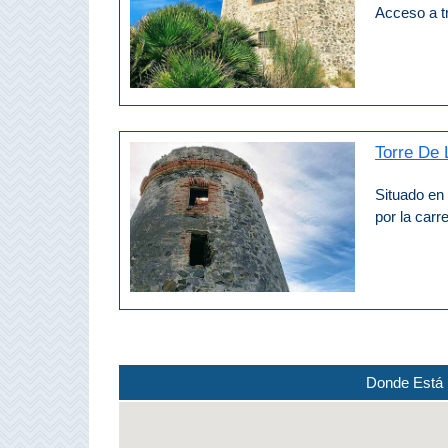
PROVINCES
Acceso a tr
➜
Granada
Malaga
Torre De 
Situado en
LAS
por la carr
ALPUJARRAS
➜
Lanjarón
Órgiva
Donde Está 
Pampaneira