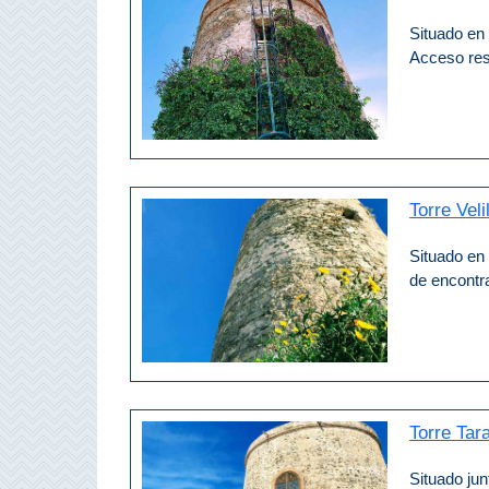
Costeros
Situado en
Acceso res
COSTA
DEL
SOL
➜
Torre Veli
Nerja
Situado en 
Frigiliana
de encontra
Maro
Estepona
Torre Ta
Mijas
Situado jun