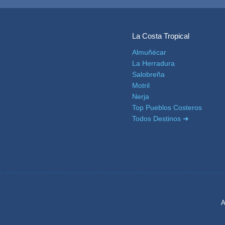
Olvera
La Costa Tropical
OTRAS
Almuñécar
La Herradura
ZONAS
Salobreña
➜
Motril
Nerja
Reserva de
Top Pueblos Costeros
Maro
Todos Destinos ➜
Ardales
Álora
Todos
A
Destinos