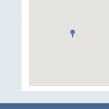
Bubión
Capileira
Pitres
Trevélez
PUEBLOS
BLANCOS
➜
Grazalema
Zahara de la
Zahara
Setenil de
las Bodegas