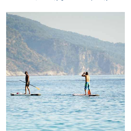
PLANIFIQUE
SU
VIAJE
➜
Restaurantes
Alquiler de
Coches
Turismo
Mapas
RECOMENDACIONES
DE