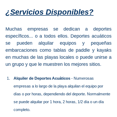
El Torcal de Antequera
¿Servicios Disponibles?
Parqe AquaTropic
Muchas empresas se dedican a deportes
específicos... o a todos ellos. Deportes acuáticos
LOS
se pueden alquilar equipos y pequeñas
MEJORES
embarcaciones como tablas de paddle y kayaks
LUGARES
en muchas de las playas locales o puede unirse a
un grupo y que le muestren los mejores sitios.
PARA
ALOJARSE
Alquiler de Deportes Acuáticos
- Numerosas
➜
empresas a lo largo de la playa alquilan el equipo por
días o por horas, dependiendo del deporte. Normalmente
Top Hoteles
se puede alquilar por 1 hora, 2 horas, 1/2 día o un día
Hostals
completo.