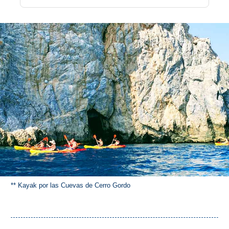
Buceo
Deportes
Acuáticos
Kayak
Barranquismo
Lanchas
Bicicletas
Parapente
** Kayak por las Cuevas de Cerro Gordo
Tours de
Aventura
Senderismo