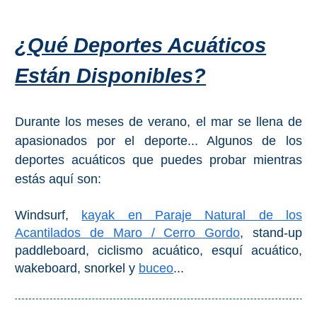
Top 10
¿Qué Deportes Acuáticos
Top Gratis
Están Disponibles?
Para Niños
Durante los meses de verano, el mar se llena de
LOS
apasionados por el deporte... Algunos de los
deportes acuáticos que puedes probar mientras
MEJORES
estás aquí son:
SITIOS
CERCANOS
Windsurf,
kayak en Paraje Natural de los
➜
Acantilados de Maro / Cerro Gordo
, stand-up
paddleboard, ciclismo acuático, esquí acuático,
Cuevas de Nerja
wakeboard, snorkel y
buceo
...
Caminito del Rey