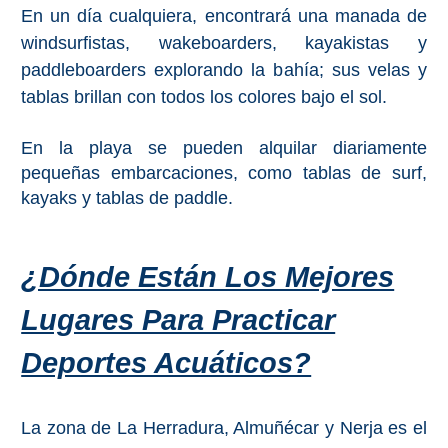
PROVINCES
En un día cualquiera, encontrará una manada de
windsurfistas, wakeboarders, kayakistas y
➜
paddleboarders explorando la bahía; sus velas y
Granada
tablas brillan con todos los colores bajo el sol.
Malaga
En la playa se pueden alquilar diariamente
pequeñas embarcaciones, como tablas de surf,
kayaks y tablas de paddle.
LAS
ALPUJARRAS
➜
¿Dónde Están Los Mejores
Lugares Para Practicar
Lanjarón
Deportes Acuáticos?
Órgiva
Pampaneira
La zona de La Herradura, Almuñécar y Nerja es el