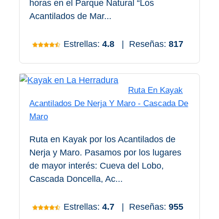
horas en el Parque Natural “Los
QUÉ
Acantilados de Mar...
VER
➜
Estrellas:
4.8
|
Reseñas:
817
Museos
Monumentos
Ruta En Kayak
Acantilados De Nerja Y Maro - Cascada De
Playas de Granada
Maro
Playas de Maro
Ruta en Kayak por los Acantilados de
Nerja y Maro. Pasamos por los lugares
Excursiones Desde Málaga
de mayor interés: Cueva del Lobo,
Cascada Doncella, Ac...
QUÉ
HACER
Estrellas:
4.7
|
Reseñas:
955
➜