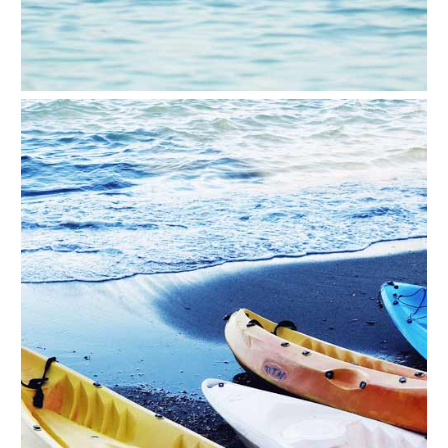
VIAJE
➜
Buscar
Villas y
Hoteles
Cortijos
via
via
Booking.com
Vrbo.com
Vuelos
Visitas
Baratos
Guiadas
via
via
Cheapoair.com
Viator.com
Coches de
Buses y
Alquiler
Trenes
via
via
Discovercars.com
Omio.com