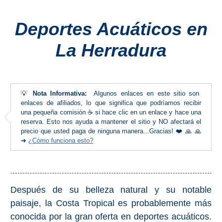
Costeros
Deportes Acuáticos en
COSTA
La Herradura
DEL
SOL
➜
💡
Nota Informativa:
Algunos enlaces en este sitio son
Nerja
enlaces de afiliados, lo que significa que podríamos recibir
una pequeña comisión ☕ si hace clic en un enlace y hace una
reserva. Esto nos ayuda a mantener el sitio y NO afectará el
Frigiliana
precio que usted paga de ninguna manera...Gracias! ❤️ 🙏 🙏
➜
¿Cómo funciona esto?
Maro
Estepona
Después de su belleza natural y su notable
Mijas
paisaje, la Costa Tropical es probablemente más
conocida por la gran oferta en deportes acuáticos.