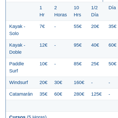
1
2
10
1/2
Día
Hr
Horas
Hrs
Día
Kayak -
7€
-
55€
20€
35€
Solo
Kayak -
12€
-
95€
40€
60€
Doble
Paddle
10€
-
85€
25€
50€
Surf
Windsurf
20€
30€
160€
-
-
Catamarán
35€
60€
280€
125€
-
Cursos
(5 Horas)