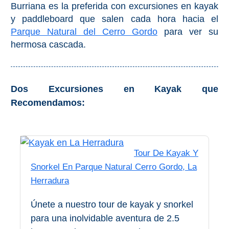
Burriana es la preferida con excursiones en kayak
y paddleboard que salen cada hora hacia el
Olvera
Parque Natural del Cerro Gordo
para ver su
hermosa cascada.
OTRAS
ZONAS
➜
Dos Excursiones en Kayak que
Recomendamos:
Reserva de
Maro
Ardales
Tour De Kayak Y
Álora
Snorkel En Parque Natural Cerro Gordo, La
Herradura
Todos
Únete a nuestro tour de kayak y snorkel
Destinos
para una inolvidable aventura de 2.5