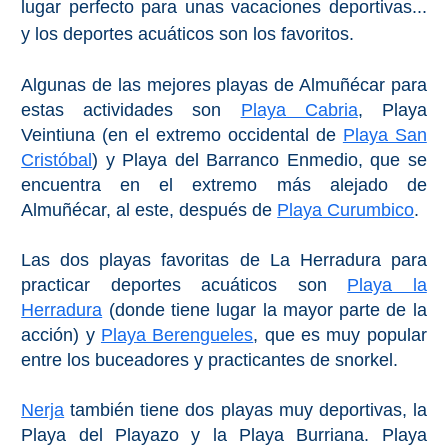
lugar perfecto para unas vacaciones deportivas...
Bubión
y los deportes acuáticos son los favoritos.
Capileira
Algunas de las mejores playas de Almuñécar para
estas actividades son
Playa Cabria
, Playa
Pitres
Veintiuna (en el extremo occidental de
Playa San
Cristóbal
) y Playa del Barranco Enmedio, que se
Trevélez
encuentra en el extremo más alejado de
Almuñécar, al este, después de
Playa Curumbico
.
PUEBLOS
BLANCOS
Las dos playas favoritas de La Herradura para
practicar deportes acuáticos son
Playa la
➜
Herradura
(donde tiene lugar la mayor parte de la
acción) y
Playa Berengueles
, que es muy popular
Grazalema
entre los buceadores y practicantes de snorkel.
Zahara de la
Zahara
Nerja
también tiene dos playas muy deportivas, la
Setenil de
Playa del Playazo y la Playa Burriana. Playa
las Bodegas