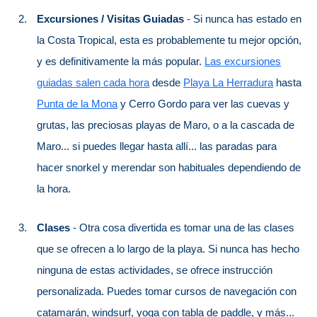
Apartmentos
Excursiones / Visitas Guiadas
- Si nunca has estado en
Villas
la Costa Tropical, esta es probablemente tu mejor opción,
Privadas
y es definitivamente la más popular.
Las excursiones
Campings
guiadas salen cada hora
desde
Playa La Herradura
hasta
Punta de la Mona
y Cerro Gordo para ver las cuevas y
LOS
grutas, las preciosas playas de Maro, o a la cascada de
MEJORES
Maro... si puedes llegar hasta allí... las paradas para
ALOJAMIENTOS
hacer snorkel y merendar son habituales dependiendo de
la hora.
➜
GRANADA
Clases
- Otra cosa divertida es tomar una de las clases
Hoteles Boutique
que se ofrecen a lo largo de la playa. Si nunca has hecho
ninguna de estas actividades, se ofrece instrucción
Hoteles con Piscina
personalizada. Puedes tomar cursos de navegación con
catamarán, windsurf, yoga con tabla de paddle, y más...