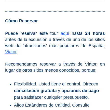
QUÉ
VER
➜
Cómo Reservar
Museos
Puede reservar este tour
aquí
hasta
24 horas
antes de la excursión a través de uno de los sitios
Monumentos
web de 'atracciones' más populares de España,
Viator
.
Playas de Granada
Recomendamos reservar a través de Viator, en
Playas de Maro
lugar de otros sitios menos conocidos, porque:
Excursiones Desde Málaga
Flexibilidad. Usted tiene el control. Ofrecen
cancelación gratuita
y
opciones de pago
QUÉ
para satisfacer cualquier presupuesto.
HACER
Altos Estándares de Calidad. Consulte
➜