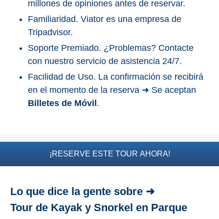
millones de opiniones antes de reservar.
Familiaridad. Viator es una empresa de
Buceo
Tripadvisor.
Deportes
Soporte Premiado. ¿Problemas? Contacte
Acuáticos
con nuestro servicio de asistencia 24/7.
Kayak
Facilidad de Uso. La confirmación se recibirá
en el momento de la reserva ➜ Se aceptan
Barranquismo
Billetes de Móvil
.
Lanchas
Bicicletas
¡RESERVE ESTE TOUR AHORA!
Parapente
Tours de
Lo que dice la gente sobre ➜
Aventura
Tour de Kayak y Snorkel en Parque
Senderismo