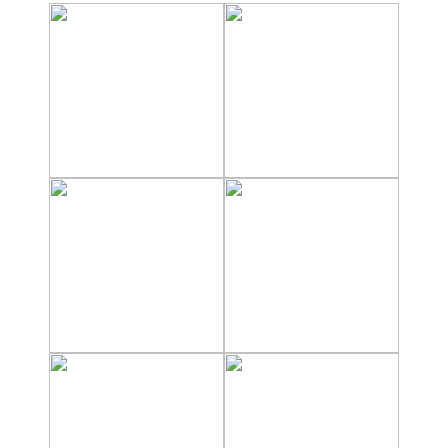
El Torcal de Antequera
Parqe AquaTropic
LOS
MEJORES
LUGARES
PARA
ALOJARSE
➜
Top Hoteles
Hostals