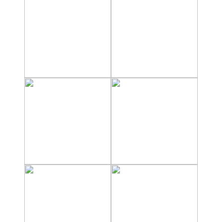
PLANIFIQUE
SU
VIAJE
➜
Restaurantes
Alquiler de
Coches
Turismo
Mapas
RECOMENDACIONES
DE