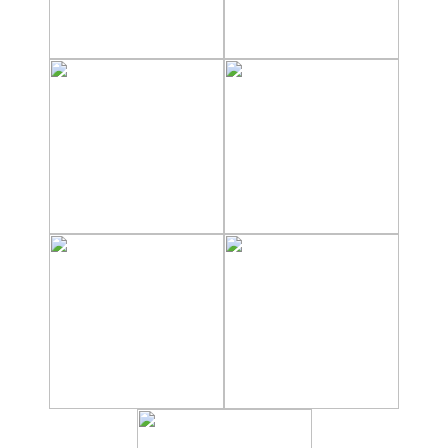
VIAJE
➜
Buscar
Villas y
Hoteles
Cortijos
via
via
Booking.com
Vrbo.com
Vuelos
Visitas
Baratos
Guiadas
via
via
Cheapoair.com
Viator.com
Coches de
Buses y
Alquiler
Trenes
via
via
Discovercars.com
Omio.com