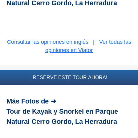
Natural Cerro Gordo, La Herradura
Top 10
Top Gratis
Consultar las opiniones en inglés
|
Ver todas las
Para Niños
opiniones en Viator
LOS
MEJORES
¡RESERVE ESTE TOUR AHORA!
SITIOS
CERCANOS
Más Fotos de ➜
➜
Tour de Kayak y Snorkel en Parque
Cuevas de Nerja
Natural Cerro Gordo, La Herradura
Caminito del Rey