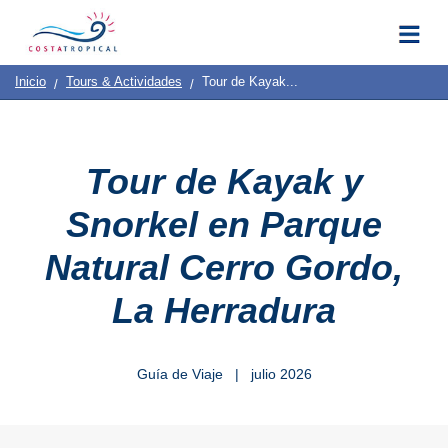
Inicio
|
Contacto
|
Quiénes
Destinos
Ver
Planificación
Inicio
Tours & Actividades
Tour de Kayak...
Somos
Y
COSTA
Hacer
TROPICAL
Tour de Kayak y
➜
Snorkel en Parque
Almuñécar
Natural Cerro Gordo,
La
La Herradura
Herradura
Salobreña
Guía de Viaje | julio 2026
Motril
Pueblos