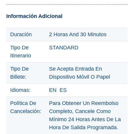
Olvera
Información Adicional
OTRAS
Duración
2 Horas And 30 Minutos
ZONAS
Tipo De
STANDARD
➜
Itinerario
Reserva de
Maro
Tipo De
Se Acepta Entrada En
Billete:
Dispositivo Móvil O Papel
Ardales
Idiomas:
EN ES
Álora
Política De
Para Obtener Un Reembolso
Cancelación:
Completo, Cancele Como
Todos
Mínimo 24 Horas Antes De La
Destinos
Hora De Salida Programada.