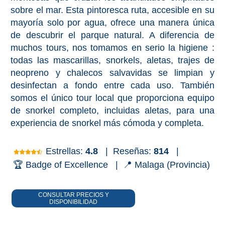
Bubión
sobre el mar. Esta pintoresca ruta, accesible en su
mayoría solo por agua, ofrece una manera única
Capileira
de descubrir el parque natural. A diferencia de
muchos tours, nos tomamos en serio la higiene :
Pitres
todas las mascarillas, snorkels, aletas, trajes de
neopreno y chalecos salvavidas se limpian y
Trevélez
desinfectan a fondo entre cada uso. También
somos el único tour local que proporciona equipo
de snorkel completo, incluidas aletas, para una
PUEBLOS
experiencia de snorkel más cómoda y completa.
BLANCOS
➜
Estrellas:
4.8
|
Reseñas:
814
|
🏆 Badge of Excellence |
📍 Malaga (Provincia)
Grazalema
Zahara de la
CONSULTAR PRECIOS Y
Zahara
DISPONIBILIDAD
Setenil de
las Bodegas