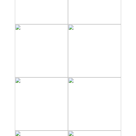
Apartmentos
Villas
Privadas
Campings
LOS
MEJORES
ALOJAMIENTOS
➜
GRANADA
Hoteles Boutique
Hoteles con Piscina