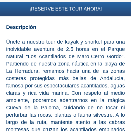
PROVINCES
¡RESERVE ESTE TOUR AHORA!
➜
Descripción
Granada
Únete a nuestro tour de kayak y snorkel para una
Malaga
inolvidable aventura de 2.5 horas en el Parque
Natural “Los Acantilados de Maro-Cerro Gordo”.
LAS
Partiendo de nuestra zona náutica en la playa de
ALPUJARRAS
La Herradura, remamos hacia una de las zonas
costeras protegidas más bellas de Andalucía,
➜
famosa por sus espectaculares acantilados, aguas
claras y rica vida marina. Con respeto al medio
Lanjarón
ambiente, podremos adentrarnos en la mágica
Órgiva
Cueva de la Paloma, cuidando de no tocar ni
perturbar las rocas, plantas o fauna silvestre. A lo
Pampaneira
largo de la ruta, mantente atento a las cabras
montesas que cruzan los acantilados empinados