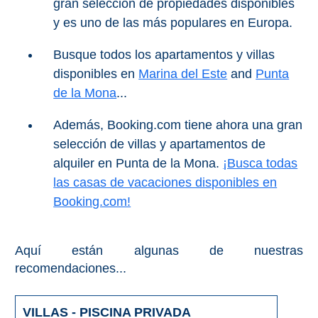
VIAJE
gran selección de propiedades disponibles
y es uno de las más populares en Europa.
➜
Busque todos los apartamentos y villas
Buscar
Villas y
disponibles en
Marina del Este
and
Punta
Hoteles
Cortijos
de la Mona
...
via
via
Booking.com
Vrbo.com
Además, Booking.com tiene ahora una gran
selección de villas y apartamentos de
Vuelos
Visitas
alquiler en Punta de la Mona.
¡Busca todas
Baratos
Guiadas
las casas de vacaciones disponibles en
via
via
Booking.com!
Cheapoair.com
Viator.com
Coches de
Buses y
Aquí están algunas de nuestras
Alquiler
Trenes
recomendaciones...
via
via
Discovercars.com
Omio.com
VILLAS - PISCINA PRIVADA