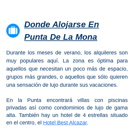
Buceo
Donde Alojarse En
Deportes
Acuáticos
Punta De La Mona
Kayak
Durante los meses de verano, los alquileres son
Barranquismo
muy populares aquí. La zona es óptima para
aquellos que necesitan un poco más de espacio,
Lanchas
grupos más grandes, o aquellos que sólo quieren
una sensación de lujo durante sus vacaciones.
Bicicletas
En la Punta encontrará villas con piscinas
Parapente
privadas así como condominios de lujo de gama
Tours de
alta. También hay un hotel de 4 estrellas situado
Aventura
en el centro, el
Hotel Best Alcazar
.
Senderismo