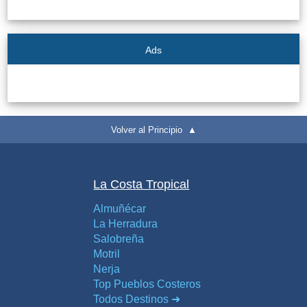
Ads
Volver al Principio ▲
La Costa Tropical
Almuñécar
La Herradura
Salobreña
Motril
Nerja
Top Pueblos Costeros
Todos Destinos ➜