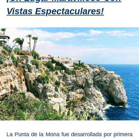
Vistas Espectaculares!
Olvera
OTRAS
ZONAS
➜
Reserva de
Maro
Ardales
Álora
Todos
Destinos
La Punta de la Mona fue desarrollada por primera