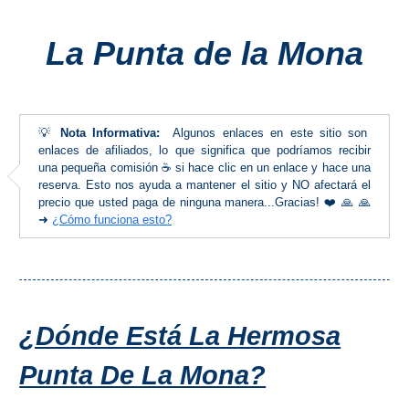
Costeros
La Punta de la Mona
COSTA
DEL
SOL
💡
Nota Informativa:
Algunos enlaces en este sitio son
➜
enlaces de afiliados, lo que significa que podríamos recibir
una pequeña comisión ☕ si hace clic en un enlace y hace una
reserva. Esto nos ayuda a mantener el sitio y NO afectará el
Nerja
precio que usted paga de ninguna manera...Gracias! ❤️ 🙏 🙏
➜
¿Cómo funciona esto?
Frigiliana
Maro
Estepona
¿Dónde Está La Hermosa
Mijas
Punta De La Mona?