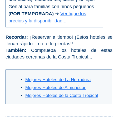
Apartmentos
Genial para familias con niños pequeños.
(POR TEMPORADA)
➜
Verifique los
Villas
Privadas
precios y la disponibilidad...
Campings
Recordar:
¡Reservar a tiempo! ¡Estos hoteles se
llenan rápido... no te lo pierdas!!
LOS
También:
Comprueba los hoteles de estas
MEJORES
ciudades cercanas de la Costa Tropical...
ALOJAMIENTOS
➜
GRANADA
Mejores Hoteles de La Herradura
Mejores Hoteles de Almuñécar
Hoteles Boutique
Mejores Hoteles de la Costa Tropical
Hoteles con Piscina