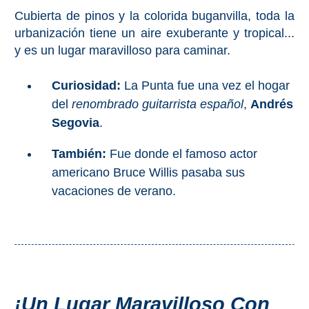
Bubión
Cubierta de pinos y la colorida buganvilla, toda la
urbanización tiene un aire exuberante y tropical...
Capileira
y es un lugar maravilloso para caminar.
Pitres
Curiosidad:
La Punta fue una vez el hogar
del
renombrado guitarrista español
,
Andrés
Trevélez
Segovia
.
También:
Fue donde el famoso actor
PUEBLOS
americano Bruce Willis pasaba sus
BLANCOS
vacaciones de verano.
➜
Grazalema
Zahara de la
Zahara
Setenil de
¡Un Lugar Maravilloso Con
las Bodegas