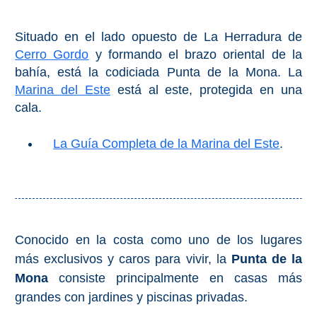
PROVINCES
➜
Situado en el lado opuesto de La Herradura de
Cerro Gordo
y formando el brazo oriental de la
Granada
bahía, está la codiciada Punta de la Mona. La
Marina del Este
está al este, protegida en una
Malaga
cala.
La Guía Completa de la Marina del Este
.
LAS
ALPUJARRAS
➜
Lanjarón
Conocido en la costa como uno de los lugares
más exclusivos y caros para vivir, la
Punta de la
Órgiva
Mona
consiste principalmente en casas más
Pampaneira
grandes con jardines y piscinas privadas.