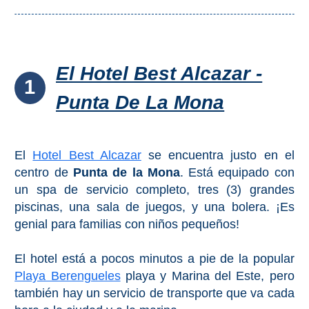
Top 10
Top Gratis
El Hotel Best Alcazar -
1
Para Niños
Punta De La Mona
LOS
El
Hotel Best Alcazar
se encuentra justo en el
MEJORES
centro de
Punta de la Mona
. Está equipado con
SITIOS
un spa de servicio completo, tres (3) grandes
CERCANOS
piscinas, una sala de juegos, y una bolera. ¡Es
genial para familias con niños pequeños!
➜
El hotel está a pocos minutos a pie de la popular
Cuevas de Nerja
Playa Berengueles
playa y Marina del Este, pero
también hay un servicio de transporte que va cada
Caminito del Rey