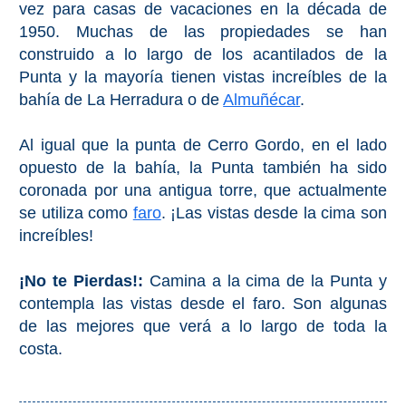
QUÉ
vez para casas de vacaciones en la década de
1950. Muchas de las propiedades se han
VER
construido a lo largo de los acantilados de la
➜
Punta y la mayoría tienen vistas increíbles de la
bahía de La Herradura o de
Almuñécar
.
Museos
Al igual que la punta de Cerro Gordo, en el lado
Monumentos
opuesto de la bahía, la Punta también ha sido
coronada por una antigua torre, que actualmente
Playas de Granada
se utiliza como
faro
. ¡Las vistas desde la cima son
increíbles!
Playas de Maro
¡No te Pierdas!:
Camina a la cima de la Punta y
Excursiones Desde Málaga
contempla las vistas desde el faro. Son algunas
de las mejores que verá a lo largo de toda la
QUÉ
costa.
HACER
➜