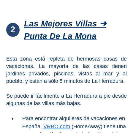
PLANIFIQUE
SU
Las Mejores Villas ➜
VIAJE
2
➜
Punta De La Mona
Restaurantes
Esta zona está repleta de hermosas casas de
Alquiler de
Coches
vacaciones. La mayoría de las casas tienen
jardines privados, piscinas, vistas al mar y al
Turismo
pueblo, y están a sólo 5 minutos de La Herradura.
Mapas
Se puede ir fácilmente a La Herradura a pie desde
algunas de las villas más bajas.
RECOMENDACIONES
Para encontrar alquileres de vacaciones en
DE
España,
VRBO.com
(HomeAway) tiene una