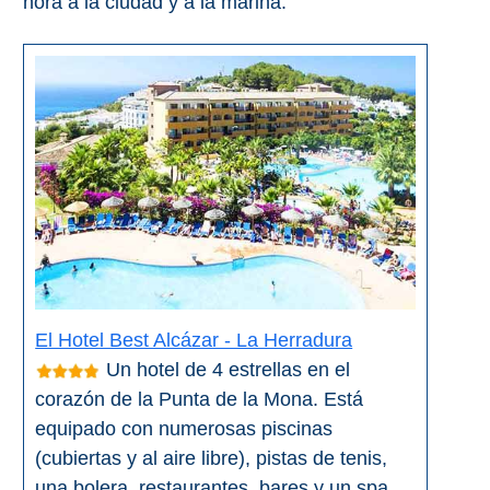
hora a la ciudad y a la marina.
El Torcal de Antequera
Parqe AquaTropic
LOS
MEJORES
LUGARES
PARA
ALOJARSE
El Hotel Best Alcázar - La Herradura
➜
Un hotel de 4 estrellas en el
Top Hoteles
corazón de la Punta de la Mona. Está
equipado con numerosas piscinas
Hostals
(cubiertas y al aire libre), pistas de tenis,
una bolera, restaurantes, bares y un spa.