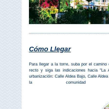
Olvera
OTRAS
ZONAS
➜
Cómo Llegar
Reserva de
Maro
Ardales
Para llegar a la torre, suba por el camino
recto y siga las indicaciones hacia "La 
Álora
urbanización: Calle Aldea Bajo, Calle Aldea
la comunida
Todos
Destinos