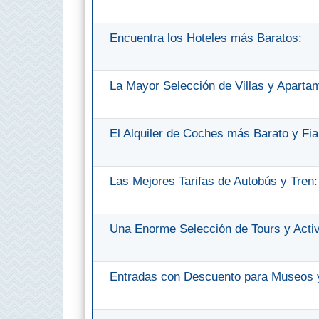
Buceo
Encuentra los Hoteles más Baratos:
Deportes
Acuáticos
La Mayor Selección de Villas y Aparta
Kayak
El Alquiler de Coches más Barato y Fia
Barranquismo
Lanchas
Las Mejores Tarifas de Autobús y Tren:
Bicicletas
Una Enorme Selección de Tours y Acti
Parapente
Tours de
Entradas con Descuento para Museos y
Aventura
Senderismo