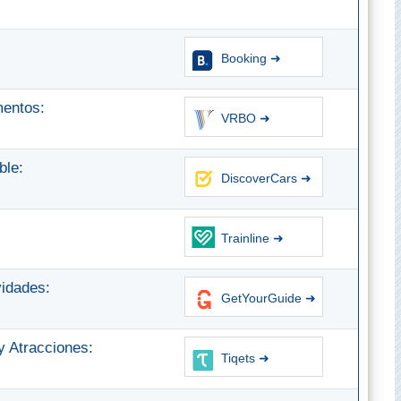
Booking ➜
mentos:
VRBO ➜
ble:
DiscoverCars ➜
Trainline ➜
vidades:
GetYourGuide ➜
 Atracciones:
Tiqets ➜