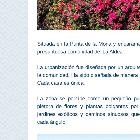
Costeros
COSTA
DEL
SOL
Situada en la Punta de la Mona y encarama
➜
presuntuosa comunidad de 'La Aldea'.
Nerja
La urbanización fue diseñada por un arquit
la comunidad. Ha sido diseñada de manera 
Frigiliana
Cada casa es única.
Maro
La zona se percibe como un pequeño puebl
plétora de flores y plantas colgantes po
Estepona
jardines exóticos y caminos sinuosos que
cada ángulo.
Mijas