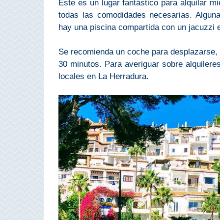
Este es un lugar fantástico para alquilar mi
Bubión
todas las comodidades necesarias. Alguna
hay una piscina compartida con un jacuzzi e
Capileira
Se recomienda un coche para desplazarse, 
Pitres
30 minutos. Para averiguar sobre alquileres
locales en La Herradura.
Trevélez
PUEBLOS
BLANCOS
➜
Grazalema
Zahara de la
Zahara
Setenil de
las Bodegas