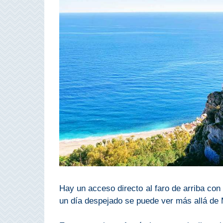
PROVINCES
➜
Granada
Malaga
LAS
ALPUJARRAS
➜
Lanjarón
Órgiva
Hay un acceso directo al faro de arriba co
un día despejado se puede ver más allá de M
Pampaneira