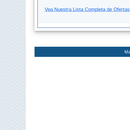
Vea Nuestra Lista Completa de Oferta
Top 10
Top Gratis
Para Niños
Ma
LOS
MEJORES
SITIOS
CERCANOS
➜
Cuevas de Nerja
Caminito del Rey