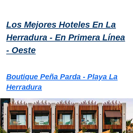
Apartmentos
Villas
Privadas
Los Mejores Hoteles En La
Campings
Herradura - En Primera Línea
- Oeste
LOS
MEJORES
ALOJAMIENTOS
Boutique Peña Parda - Playa La
➜
Herradura
GRANADA
Hoteles Boutique
Hoteles con Piscina