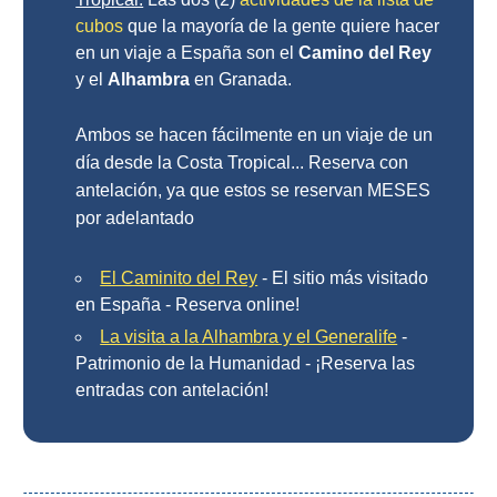
cubos
que la mayoría de la gente quiere hacer
El Torcal de Antequera
en un viaje a España son el
Camino del Rey
y el
Alhambra
en Granada.
Parqe AquaTropic
Ambos se hacen fácilmente en un viaje de un
día desde la Costa Tropical... Reserva con
LOS
antelación, ya que estos se reservan MESES
MEJORES
por adelantado
LUGARES
PARA
El Caminito del Rey
- El sitio más visitado
en España - Reserva online!
ALOJARSE
La visita a la Alhambra y el Generalife
-
➜
Patrimonio de la Humanidad - ¡Reserva las
entradas con antelación!
Top Hoteles
Hostals