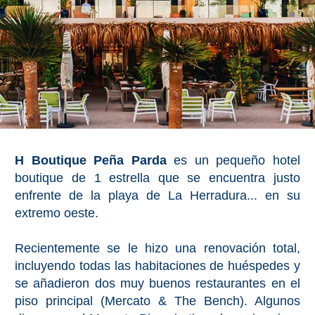
PLANIFIQUE
SU
VIAJE
➜
Restaurantes
Alquiler de
Coches
H Boutique Peña Parda
es un pequeño hotel
boutique de 1 estrella que se encuentra justo
Turismo
enfrente de la playa de La Herradura... en su
extremo oeste.
Mapas
Recientemente se le hizo una renovación total,
incluyendo todas las habitaciones de huéspedes y
RECOMENDACIONES
se añadieron dos muy buenos restaurantes en el
DE
piso principal (Mercato & The Bench). Algunos