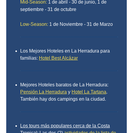
Mid-Season:
1 de abril - 30 de junio, 1 de
septiembre - 31 de octubre
Top 10
Low-Season:
1 de Noviembre - 31 de Marzo
Top Gratis
Para Niños
Los Mejores Hoteles en La Herradura para
LOS
familias:
Hotel Best Alcázar
MEJORES
SITIOS
Mejores Hoteles baratos de La Herradura:
CERCANOS
Pensión La Herradura
y
Hotel La Tartana
.
➜
También hay dos campings en la ciudad.
Cuevas de Nerja
Los tours más populares cerca de la Costa
Caminito del Rey
Tropical:
Las dos (2)
actividades de la lista de