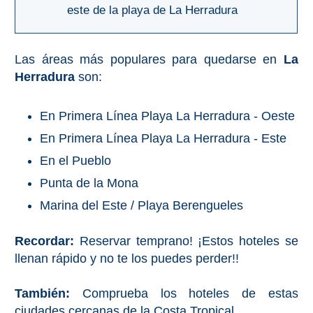
este de la playa de La Herradura
Bubión
Capileira
Las áreas más populares para quedarse en
La
Herradura
son:
Pitres
Trevélez
En Primera Línea Playa La Herradura - Oeste
En Primera Línea Playa La Herradura - Este
PUEBLOS
En el Pueblo
BLANCOS
Punta de la Mona
➜
Marina del Este / Playa Berengueles
Grazalema
Recordar:
Reservar temprano! ¡Estos hoteles se
llenan rápido y no te los puedes perder!!
Zahara de la
Zahara
También:
Comprueba los hoteles de estas
Setenil de
las Bodegas
ciudades cercanas de la Costa Tropical...