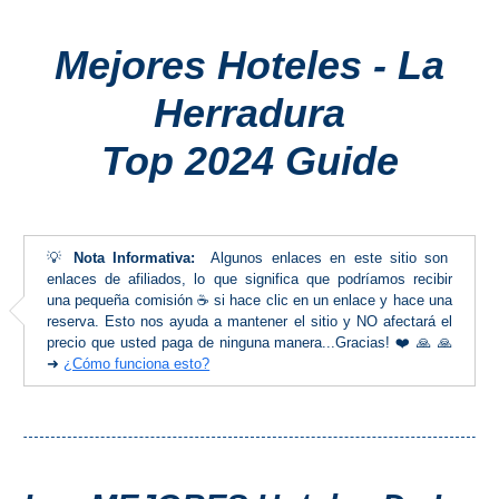
Costeros
Mejores Hoteles - La
COSTA
Herradura
DEL
SOL
Top 2024 Guide
➜
Nerja
💡
Nota Informativa:
Algunos enlaces en este sitio son
enlaces de afiliados, lo que significa que podríamos recibir
Frigiliana
una pequeña comisión ☕ si hace clic en un enlace y hace una
reserva. Esto nos ayuda a mantener el sitio y NO afectará el
Maro
precio que usted paga de ninguna manera...Gracias! ❤️ 🙏 🙏
➜
¿Cómo funciona esto?
Estepona
Mijas