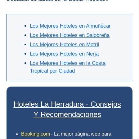
Olvera
Los Mejores Hoteles en Almuñécar
OTRAS
Los Mejores Hoteles en Salobreña
ZONAS
Los Mejores Hoteles en Motril
➜
Los Mejores Hoteles en Nerja
Reserva de
Los Mejores Hoteles en la Costa
Maro
Tropical por Ciudad
Ardales
Álora
Hoteles La Herradura - Consejos
Y Recomendaciones
Todos
Destinos
Booking.com
- La mejor página web para