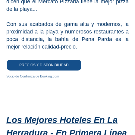
VIAJE
dicen que el Mercato Pizzaria tiene la mejor pizza
de la playa...
➜
Con sus acabados de gama alta y modernos, la
Buscar
Villas y
proximidad a la playa y numerosos restaurantes a
Hoteles
Cortijos
poca distancia, la bahía de Pena Parda es la
via
via
mejor relación calidad-precio.
Booking.com
Vrbo.com
PRECIOS Y DISPONIBILIDAD
Vuelos
Visitas
Baratos
Guiadas
Socio de Confianza de Booking.com
via
via
Cheapoair.com
Viator.com
Coches de
Buses y
Alquiler
Trenes
via
via
Los Mejores Hoteles En La
Discovercars.com
Omio.com
Herradura - En Primera Línea