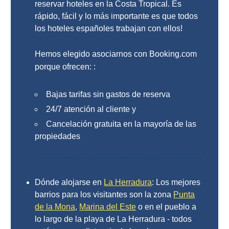
QUÉ
reservar hoteles en la Costa Tropical. Es
rápido, fácil y lo más importante es que todos
VER
los hoteles españoles trabajan con ellos!
➜
Hemos elegido asociarnos con Booking.com
Museos
porque ofrecen: :
Monumentos
Bajas tarifas sin gastos de reserva
24/7 atención al cliente y
Playas de Granada
Cancelación gratuita en la mayoría de las
propiedades
Playas de Maro
Excursiones Desde Málaga
Dónde alojarse en
La Herradura
: Los mejores
QUÉ
barrios para los visitantes son la zona
Punta
de la Mona
,
Marina del Este
o en el pueblo a
HACER
lo largo de la playa de La Herradura - todos
➜