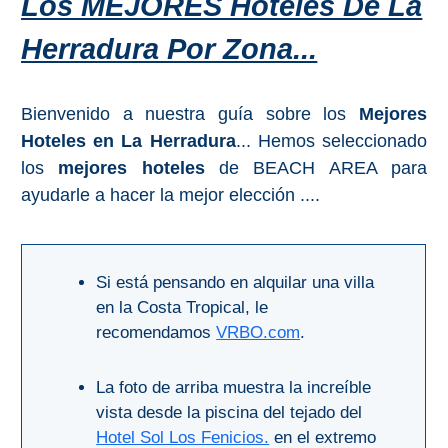
Los MEJORES Hoteles De La
PROVINCES
Herradura Por Zona...
➜
Granada
Bienvenido a nuestra guía sobre los
Mejores
Hoteles en La Herradura
... Hemos seleccionado
Malaga
los
mejores hoteles
de BEACH AREA para
ayudarle a hacer la mejor elección ....
LAS
ALPUJARRAS
➜
Si está pensando en alquilar una villa
en la Costa Tropical, le
Lanjarón
recomendamos
VRBO.com
.
Órgiva
La foto de arriba muestra la increíble
vista desde la piscina del tejado del
Pampaneira
Hotel Sol Los Fenicios.
en el extremo