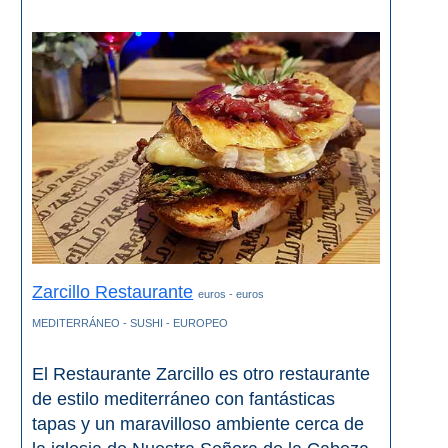
Top 10
Top Gratis
Para Niños
LOS
MEJORES
SITIOS
Zarcillo Restaurante
CERCANOS
euros - euros
MEDITERRÁNEO - SUSHI - EUROPEO
➜
El Restaurante Zarcillo es otro restaurante
Cuevas de Nerja
de estilo mediterráneo con fantásticas
tapas y un maravilloso ambiente cerca de
Caminito del Rey