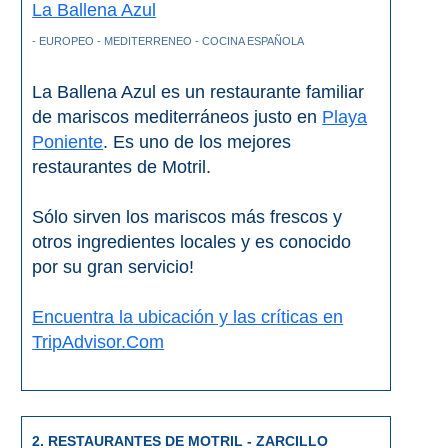
La Ballena Azul
- EUROPEO - MEDITERRENEO - COCINA ESPAÑOLA
Buceo
Deportes
La Ballena Azul es un restaurante familiar
Acuáticos
de mariscos mediterráneos justo en
Playa
Poniente
. Es uno de los mejores
Kayak
restaurantes de Motril.
Barranquismo
Sólo sirven los mariscos más frescos y
Lanchas
otros ingredientes locales y es conocido
por su gran servicio!
Bicicletas
Encuentra la ubicación y las críticas en
Parapente
TripAdvisor.Com
Tours de
Aventura
Senderismo
2. RESTAURANTES DE MOTRIL - ZARCILLO