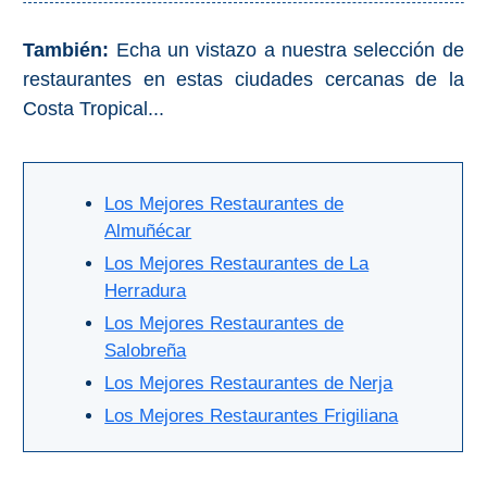
Olvera
También:
Echa un vistazo a nuestra selección de
restaurantes en estas ciudades cercanas de la
OTRAS
Costa Tropical...
ZONAS
➜
Los Mejores Restaurantes de
Reserva de
Almuñécar
Maro
Los Mejores Restaurantes de La
Ardales
Herradura
Los Mejores Restaurantes de
Álora
Salobreña
Los Mejores Restaurantes de Nerja
Todos
Los Mejores Restaurantes Frigiliana
Destinos