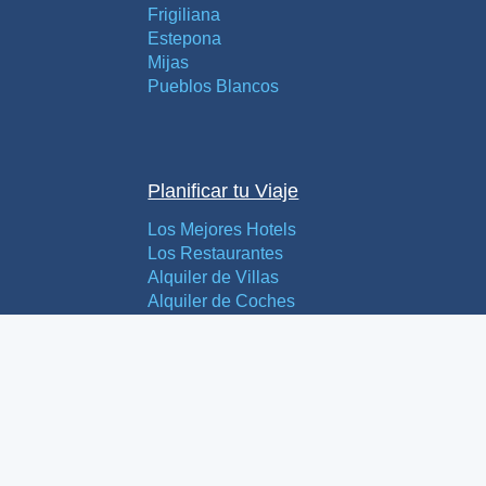
Frigiliana
Estepona
Mijas
Pueblos Blancos
Planificar tu Viaje
Los Mejores Hotels
Los Restaurantes
Alquiler de Villas
Alquiler de Coches
Hostales y Pensiones
Buscar un Camping
Mapas