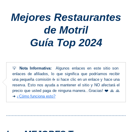
Costeros
Mejores Restaurantes
COSTA
de Motril
DEL
SOL
Guía Top 2024
➜
Nerja
💡
Nota Informativa:
Algunos enlaces en este sitio son
enlaces de afiliados, lo que significa que podríamos recibir
Frigiliana
una pequeña comisión ☕ si hace clic en un enlace y hace una
reserva. Esto nos ayuda a mantener el sitio y NO afectará el
Maro
precio que usted paga de ninguna manera...Gracias! ❤️ 🙏 🙏
➜
¿Cómo funciona esto?
Estepona
Mijas