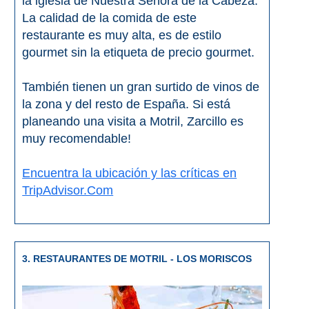
la iglesia de Nuestra Señora de la Cabeza.
La calidad de la comida de este
El Torcal de Antequera
restaurante es muy alta, es de estilo
Parqe AquaTropic
gourmet sin la etiqueta de precio gourmet.
También tienen un gran surtido de vinos de
LOS
la zona y del resto de España. Si está
planeando una visita a Motril, Zarcillo es
MEJORES
muy recomendable!
LUGARES
PARA
Encuentra la ubicación y las críticas en
TripAdvisor.Com
ALOJARSE
➜
Top Hoteles
3. RESTAURANTES DE MOTRIL - LOS MORISCOS
Hostals