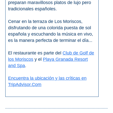
preparan maravillosos platos de lujo pero
PLANIFIQUE
tradicionales españoles.
SU
VIAJE
Cenar en la terraza de Los Moriscos,
disfrutando de una colorida puesta de sol
➜
española y escuchando la música en vivo,
Restaurantes
es la manera perfecta de terminar el día...
Alquiler de
El restaurante es parte del
Club de Golf de
Coches
los Moriscos
y el
Playa Granada Resort
Turismo
and Spa
.
Mapas
Encuentra la ubicación y las críticas en
TripAdvisor.Com
RECOMENDACIONES
DE