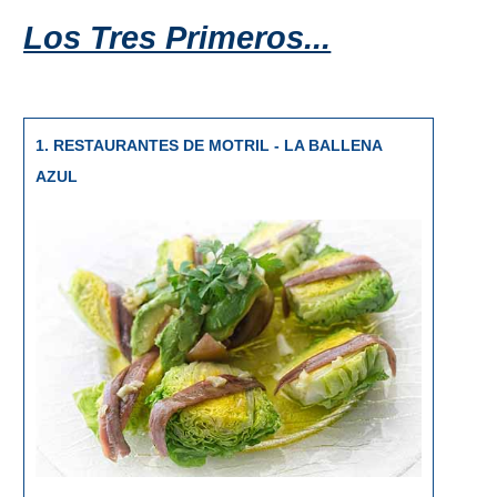
QUÉ
Los Tres Primeros...
VER
➜
Museos
1. RESTAURANTES DE MOTRIL - LA BALLENA
AZUL
Monumentos
Playas de Granada
Playas de Maro
Excursiones Desde Málaga
QUÉ
HACER
➜