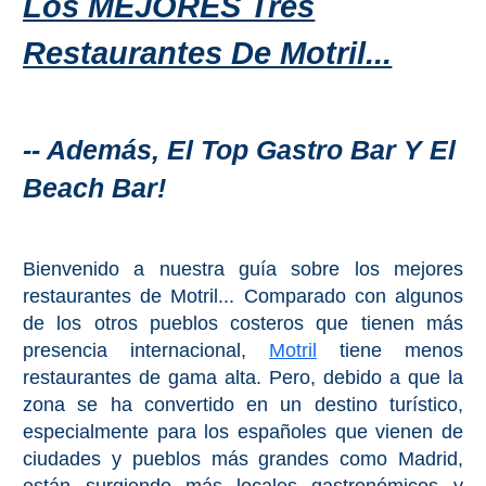
Los MEJORES Tres
PROVINCES
Restaurantes De Motril...
➜
Granada
-- Además, El Top Gastro Bar Y El
Malaga
Beach Bar!
LAS
ALPUJARRAS
Bienvenido a nuestra guía sobre los mejores
➜
restaurantes de Motril... Comparado con algunos
de los otros pueblos costeros que tienen más
Lanjarón
presencia internacional,
Motril
tiene menos
restaurantes de gama alta. Pero, debido a que la
Órgiva
zona se ha convertido en un destino turístico,
especialmente para los españoles que vienen de
Pampaneira
ciudades y pueblos más grandes como Madrid,