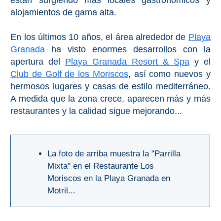
están surgiendo más locales gastronómicos y
Bubión
alojamientos de gama alta.
Capileira
En los últimos 10 años, el área alrededor de
Playa
Granada
ha visto enormes desarrollos con la
Pitres
apertura del
Playa Granada Resort & Spa
y el
Club de Golf de los Moriscos
, así como nuevos y
Trevélez
hermosos lugares y casas de estilo mediterráneo.
A medida que la zona crece, aparecen más y más
PUEBLOS
restaurantes y la calidad sigue mejorando...
BLANCOS
➜
La foto de arriba muestra la "Parrilla
Mixta" en el Restaurante Los
Grazalema
Moriscos en la Playa Granada en
Zahara de la
Motril...
Zahara
Setenil de
las Bodegas