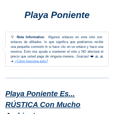
Costeros
Playa Poniente
COSTA
DEL
SOL
💡
Nota Informativa:
Algunos enlaces en este sitio son
➜
enlaces de afiliados, lo que significa que podríamos recibir
una pequeña comisión ☕ si hace clic en un enlace y hace una
reserva. Esto nos ayuda a mantener el sitio y NO afectará el
Nerja
precio que usted paga de ninguna manera...Gracias! ❤️ 🙏 🙏
➜
¿Cómo funciona esto?
Frigiliana
Maro
Estepona
Playa Poniente Es...
Mijas
RÚSTICA Con Mucho