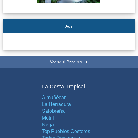
Ads
Volver al Principio ▲
La Costa Tropical
Almuñécar
La Herradura
Salobreña
Motril
Nerja
Top Pueblos Costeros