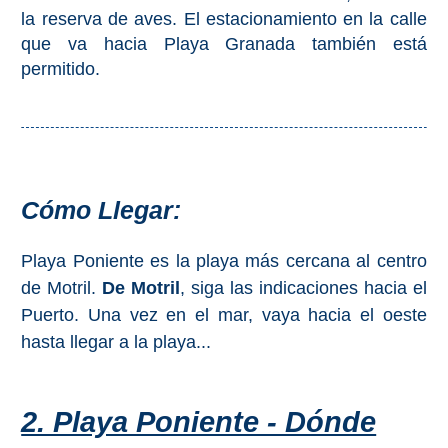
PLANIFIQUE
la reserva de aves. El estacionamiento en la calle
que va hacia Playa Granada también está
SU
permitido.
VIAJE
➜
Restaurantes
Alquiler de
Cómo Llegar:
Coches
Turismo
Playa Poniente es la playa más cercana al centro
de Motril.
De Motril
, siga las indicaciones hacia el
Mapas
Puerto. Una vez en el mar, vaya hacia el oeste
hasta llegar a la playa...
RECOMENDACIONES
2. Playa Poniente - Dónde
DE