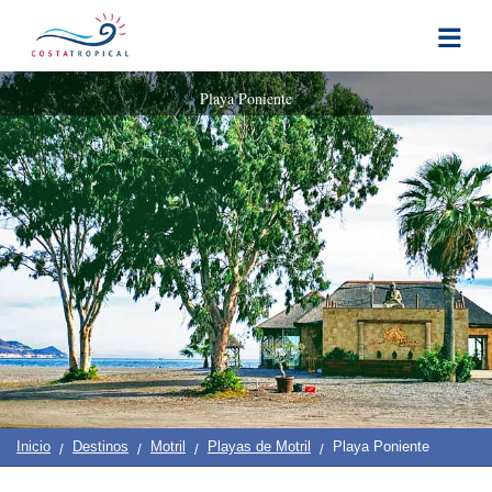
Inicio
|
Contacto
|
Quiénes
Destinos
Ver
Planificación
Playa Poniente
Somos
Y
COSTA
Hacer
TROPICAL
➜
Almuñécar
La
Herradura
Salobreña
Motril
Inicio
Destinos
Motril
Playas de Motril
Playa Poniente
Pueblos