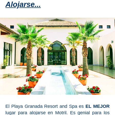
VIAJE
Alojarse...
➜
Buscar
Villas y
Hoteles
Cortijos
via
via
Booking.com
Vrbo.com
Vuelos
Visitas
Baratos
Guiadas
via
via
Cheapoair.com
Viator.com
Coches de
Buses y
Alquiler
Trenes
via
via
Discovercars.com
Omio.com
El Playa Granada Resort and Spa es
EL MEJOR
lugar para alojarse en Motril. Es genial para los