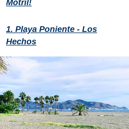
Motril!
Olvera
1. Playa Poniente - Los
OTRAS
ZONAS
Hechos
➜
Reserva de
Maro
Ardales
Álora
Todos
Destinos