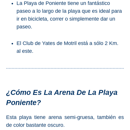
La Playa de Poniente tiene un fantástico
paseo a lo largo de la playa que es ideal para
Buceo
ir en bicicleta, correr o simplemente dar un
Deportes
paseo.
Acuáticos
Kayak
El Club de Yates de Motril está a sólo 2 Km.
al este.
Barranquismo
Lanchas
Bicicletas
¿Cómo Es La Arena De La Playa
Parapente
Poniente?
Tours de
Aventura
Esta playa tiene arena semi-gruesa, también es
de color bastante oscuro.
Senderismo