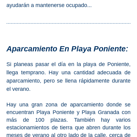
Apartmentos
ayudarán a mantenerse ocupado...
Villas
Privadas
Campings
Aparcamiento En Playa Poniente:
LOS
MEJORES
Si planeas pasar el día en la playa de Poniente,
ALOJAMIENTOS
llega temprano. Hay una cantidad adecuada de
aparcamiento, pero se llena rápidamente durante
➜
el verano.
GRANADA
Hay una gran zona de aparcamiento donde se
Hoteles Boutique
encuentran Playa Poniente y Playa Granada con
más de 100 plazas. También hay varios
Hoteles con Piscina
estacionamientos de tierra que abren durante los
meses de verano al otro lado de la calle, cerca de