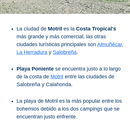
QUÉ
VER
➜
La ciudad de
Motril
es la
Costa Tropical's
Museos
más grande y más comercial, las otras
ciudades turísticas principales son
Almuñécar
,
Monumentos
La Herradura
y
Salobreña
.
Playas de Granada
Playa Poniente
se encuentra justo a lo largo
de la costa de
Motril
entre las ciudades de
Playas de Maro
Salobreña y Calahonda.
Excursiones Desde Málaga
La playa de Motril es la más popular entre los
bohemios debido a los dos campings que se
QUÉ
encuentran justo enfrente.
HACER
➜