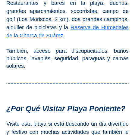
Restaurantes y bares en la playa, duchas,
El Torcal de Antequera
grandes aparcamientos, socorristas, campo de
golf (Los Moriscos, 2 km), dos grandes campings,
Parqe AquaTropic
alquiler de bicicletas y la
Reserva de Humedales
de la Charca de Suárez
.
LOS
También, acceso para discapacitados, baños
MEJORES
públicos, lavapiés, seguridad, paraguas y camas
LUGARES
solares.
PARA
ALOJARSE
➜
¿Por Qué Visitar Playa Poniente?
Top Hoteles
Visite esta playa si está buscando un día divertido
Hostals
y festivo con muchas actividades que también le