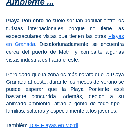
Ambiente ...
PROVINCES
➜
Playa Poniente
no suele ser tan popular entre los
Granada
turistas internacionales porque no tiene las
espectaculares vistas que tienen las otras
Playas
Malaga
en Granada
. Desafortunadamente, se encuentra
cerca del puerto de Motril y comparte algunas
LAS
vistas industriales hacia el este.
ALPUJARRAS
Pero dado que la zona es más barata que la Playa
➜
Granada al oeste, durante los meses de verano se
puede esperar que la Playa Poniente esté
Lanjarón
bastante concurrida. Además, debido a su
animado ambiente, atrae a gente de todo tipo...
Órgiva
familias, solteros y especialmente a los jóvenes.
Pampaneira
También:
TOP Playas en Motril