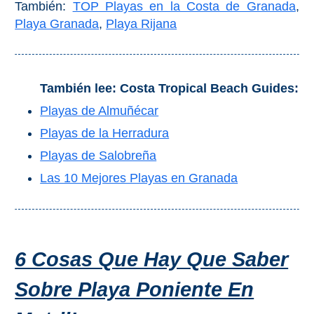
También:
TOP Playas en la Costa de Granada
,
Bubión
Playa Granada
,
Playa Rijana
Capileira
Pitres
También lee: Costa Tropical Beach Guides:
Playas de Almuñécar
Trevélez
Playas de la Herradura
Playas de Salobreña
PUEBLOS
Las 10 Mejores Playas en Granada
BLANCOS
➜
Grazalema
6 Cosas Que Hay Que Saber
Zahara de la
Zahara
Sobre Playa Poniente En
Setenil de
las Bodegas