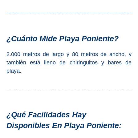
Top 10
Top Gratis
¿Cuánto Mide Playa Poniente?
Para Niños
2.000 metros de largo y 80 metros de ancho, y
LOS
también está lleno de chiringuitos y bares de
MEJORES
playa.
SITIOS
CERCANOS
➜
¿Qué Facilidades Hay
Cuevas de Nerja
Disponibles En Playa Poniente:
Caminito del Rey