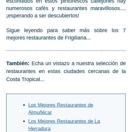
escondidos en estos pintorescos callejones hay
PROVINCES
numerosos cafés y restaurantes maravillosos....
➜
¡esperando a ser descubiertos!
Granada
Sigue leyendo para saber más sobre los 7
mejores restaurantes de Frigiliana...
Malaga
LAS
También:
Echa un vistazo a nuestra selección de
ALPUJARRAS
restaurantes en estas ciudades cercanas de la
Costa Tropical...
➜
Lanjarón
Los Mejores Restaurantes de
Órgiva
Almuñécar
Los Mejores Restaurantes de La
Pampaneira
Herradura