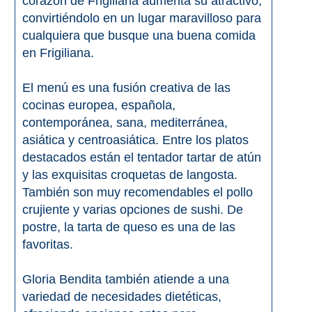
corazón de Frigiliana aumenta su atractivo,
convirtiéndolo en un lugar maravilloso para
El Torcal de Antequera
cualquiera que busque una buena comida
Parqe AquaTropic
en Frigiliana.
El menú es una fusión creativa de las
LOS
cocinas europea, española,
contemporánea, sana, mediterránea,
MEJORES
asiática y centroasiática. Entre los platos
LUGARES
destacados están el tentador tartar de atún
PARA
y las exquisitas croquetas de langosta.
También son muy recomendables el pollo
ALOJARSE
crujiente y varias opciones de sushi. De
➜
postre, la tarta de queso es una de las
favoritas.
Top Hoteles
Gloria Bendita también atiende a una
Hostals
variedad de necesidades dietéticas,