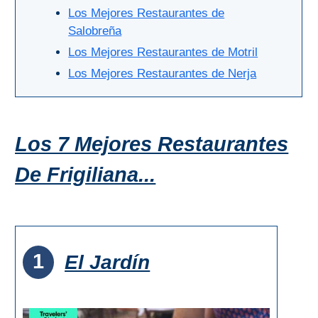
Bubión
Los Mejores Restaurantes de
Salobreña
Capileira
Los Mejores Restaurantes de Motril
Los Mejores Restaurantes de Nerja
Pitres
Trevélez
Los 7 Mejores Restaurantes
PUEBLOS
De Frigiliana...
BLANCOS
➜
Grazalema
1
El Jardín
Zahara de la
Zahara
Setenil de
las Bodegas