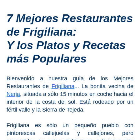
Costeros
7 Mejores Restaurantes
COSTA
de Frigiliana:
DEL
SOL
Y los Platos y Recetas
➜
más Populares
Nerja
Bienvenido a nuestra guía de los Mejores
Frigiliana
Restaurantes de
Frigiliana
... La bonita vecina de
Nerja
, situada a sólo 15 minutos en coche hacia el
Maro
interior de la costa del sol. Está rodeado por un
fértil valle y la Sierra de Tejeda.
Estepona
Frigiliana es sólo un pequeño pueblo con
Mijas
pintorescas callejuelas y callejones, pero