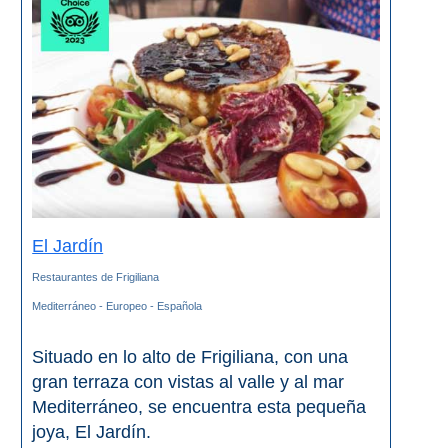
Olvera
OTRAS
ZONAS
➜
Reserva de
Maro
El Jardín
Ardales
Restaurantes de Frigiliana
Álora
Mediterráneo - Europeo - Española
Situado en lo alto de Frigiliana, con una
gran terraza con vistas al valle y al mar
Todos
Mediterráneo, se encuentra esta pequeña
Destinos
joya, El Jardín.