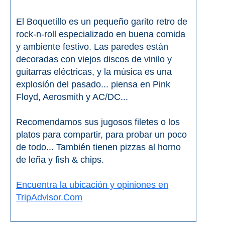
VIAJE
➜
El Boquetillo es un pequeño garito retro de
rock-n-roll especializado en buena comida
y ambiente festivo. Las paredes están
Buscar
Villas y
decoradas con viejos discos de vinilo y
Hoteles
Cortijos
via
via
guitarras eléctricas, y la música es una
Booking.com
Vrbo.com
explosión del pasado... piensa en Pink
Floyd, Aerosmith y AC/DC...
Vuelos
Visitas
Recomendamos sus jugosos filetes o los
Baratos
Guiadas
via
via
platos para compartir, para probar un poco
Cheapoair.com
Viator.com
de todo... También tienen pizzas al horno
de leña y fish & chips.
Coches de
Buses y
Encuentra la ubicación y opiniones en
Alquiler
Trenes
via
via
TripAdvisor.Com
Discovercars.com
Omio.com