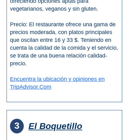
ofreciendo opciones aptas para
Apartmentos
vegetarianos, veganos y sin gluten.
Villas
Privadas
Precio: El restaurante ofrece una gama de
precios moderada, con platos principales
Campings
que oscilan entre 16 y 33 $. Teniendo en
cuenta la calidad de la comida y el servicio,
LOS
se trata de una buena relación calidad-
precio.
MEJORES
ALOJAMIENTOS
Encuentra la ubicación y opiniones en
➜
TripAdvisor.Com
GRANADA
Hoteles Boutique
3
El Boquetillo
Hoteles con Piscina