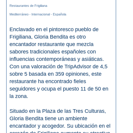
Restaurantes de Frigiliana
Top 10
Mediterráneo - Internacional - Española
Top Gratis
Enclavado en el pintoresco pueblo de
Frigiliana, Gloria Bendita es otro
Para Niños
encantador restaurante que mezcla
sabores tradicionales españoles con
LOS
influencias contemporáneas y asiáticas.
Con una valoración de TripAdvisor de 4,5
MEJORES
sobre 5 basada en 359 opiniones, este
SITIOS
restaurante ha encontrado fieles
CERCANOS
seguidores y ocupa el puesto 11 de 50 en
la zona.
➜
Situado en la Plaza de las Tres Culturas,
Cuevas de Nerja
Gloria Bendita tiene un ambiente
encantador y acogedor. Su ubicación en el
Caminito del Rey