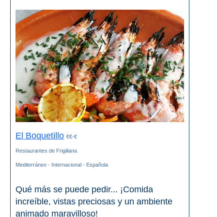
PLANIFIQUE
SU
VIAJE
➜
Restaurantes
Alquiler de
Coches
Turismo
El Boquetillo
€€-€
Mapas
Restaurantes de Frigiliana
Mediterráneo - Internacional - Española
RECOMENDACIONES
Qué más se puede pedir... ¡Comida
increíble, vistas preciosas y un ambiente
DE
animado maravilloso!