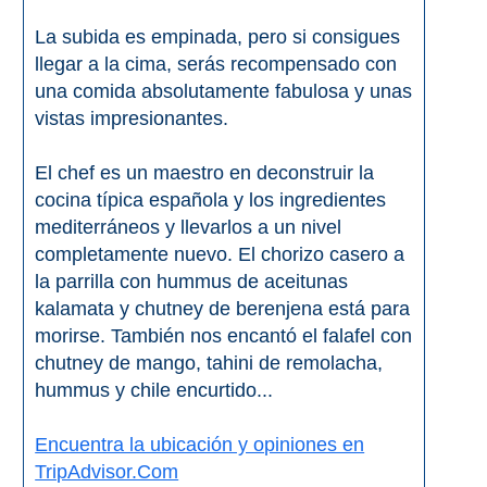
QUÉ
La subida es empinada, pero si consigues
VER
llegar a la cima, serás recompensado con
➜
una comida absolutamente fabulosa y unas
vistas impresionantes.
Museos
El chef es un maestro en deconstruir la
Monumentos
cocina típica española y los ingredientes
mediterráneos y llevarlos a un nivel
Playas de Granada
completamente nuevo. El chorizo casero a
la parrilla con hummus de aceitunas
Playas de Maro
kalamata y chutney de berenjena está para
morirse. También nos encantó el falafel con
Excursiones Desde Málaga
chutney de mango, tahini de remolacha,
hummus y chile encurtido...
QUÉ
Encuentra la ubicación y opiniones en
HACER
TripAdvisor.Com
➜