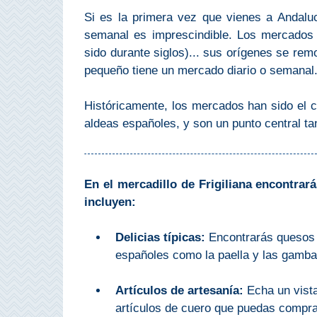
Bubión
Si es la primera vez que vienes a Andaluc
semanal es imprescindible. Los mercados s
Capileira
sido durante siglos)... sus orígenes se rem
pequeño tiene un mercado diario o semanal
Pitres
Históricamente, los mercados han sido el c
Trevélez
aldeas españoles, y son un punto central ta
PUEBLOS
BLANCOS
En el mercadillo de Frigiliana encontrar
incluyen:
➜
Delicias típicas:
Encontrarás quesos r
Grazalema
españoles como la paella y las gambas a
Zahara de la
Zahara
Artículos de artesanía:
Echa un vista
Setenil de
artículos de cuero que puedas compra
las Bodegas