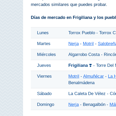
mercados similares que puedes probar.
Top 10
Días de mercado en Frigiliana y los pueb
Top Gratis
Lunes
Torrox Pueblo - Torrox C
Para Niños
Martes
Nerja
-
Motril
-
Salobreñ
LOS
Miércoles
Algarrobo Costa - Rincó
MEJORES
Jueves
Frigiliana
❣️ - Torre Del
SITIOS
CERCANOS
Viernes
Motril
-
Almuñécar
-
La 
Benalmádena
➜
Sábado
La Caleta De Vélez - Có
Cuevas de Nerja
Domingo
Nerja
- Benagalbón -
Má
Caminito del Rey