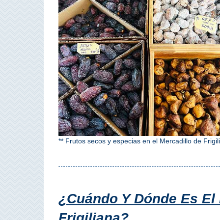
QUÉ
VER
➜
Museos
Monumentos
Playas de Granada
Playas de Maro
** Frutos secos y especias en el Mercadillo de Frigil
Excursiones Desde Málaga
QUÉ
¿Cuándo Y Dónde Es El
HACER
Frigiliana?
➜