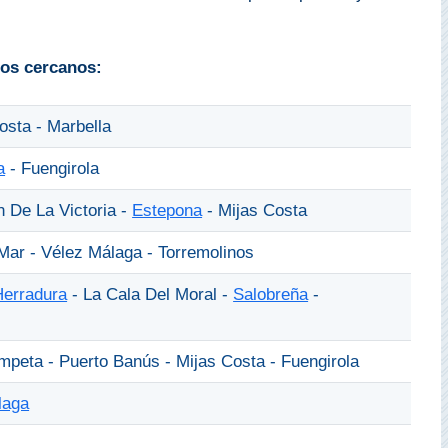
los cercanos:
osta - Marbella
a
- Fuengirola
n De La Victoria -
Estepona
- Mijas Costa
 Mar - Vélez Málaga - Torremolinos
Herradura
- La Cala Del Moral -
Salobreña
-
mpeta - Puerto Banús - Mijas Costa - Fuengirola
laga