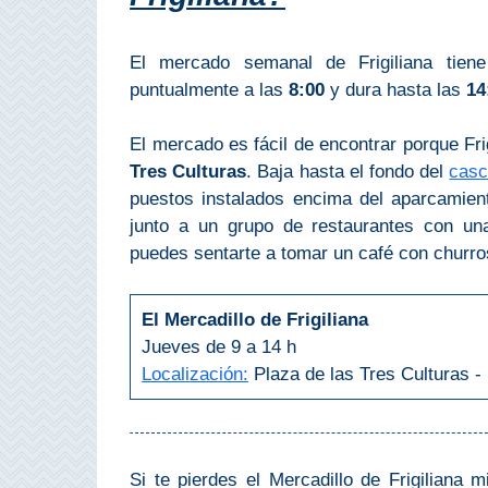
Buceo
El mercado semanal de Frigiliana tien
puntualmente a las
8:00
y dura hasta las
14
Deportes
Acuáticos
El mercado es fácil de encontrar porque Fri
Kayak
Tres Culturas
. Baja hasta el fondo del
casc
puestos instalados encima del aparcamien
Barranquismo
junto a un grupo de restaurantes con un
puedes sentarte a tomar un café con churros
Lanchas
Bicicletas
El Mercadillo de Frigiliana
Jueves de 9 a 14 h
Parapente
Localización:
Plaza de las Tres Culturas - 
Tours de
Aventura
Senderismo
Si te pierdes el Mercadillo de Frigiliana 