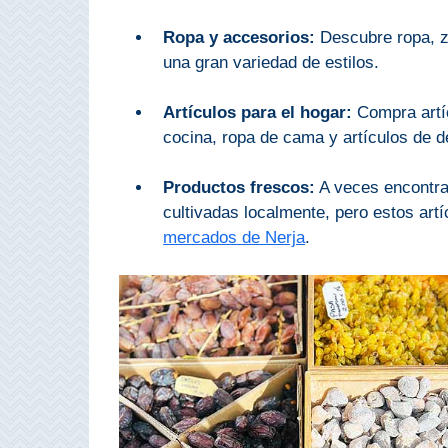
Olvera
Ropa y accesorios:
Descubre ropa, z
una gran variedad de estilos.
OTRAS
Artículos para el hogar:
Compra artíc
ZONAS
cocina, ropa de cama y artículos de d
➜
Productos frescos:
A veces encontra
Reserva de
cultivadas localmente, pero estos art
Maro
mercados de Nerja
.
Ardales
Álora
Todos
Destinos