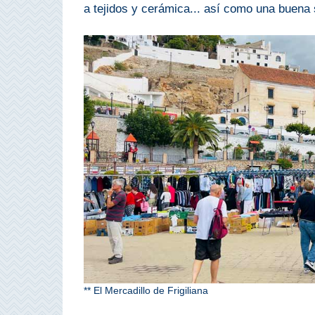
a tejidos y cerámica... así como una buena 
PROVINCES
➜
Granada
Malaga
LAS
ALPUJARRAS
➜
Lanjarón
Órgiva
** El Mercadillo de Frigiliana
Pampaneira