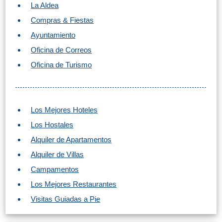
VIAJE
La Aldea
➜
Compras & Fiestas
Ayuntamiento
Buscar
Villas y
Oficina de Correos
Hoteles
Cortijos
Oficina de Turismo
via
via
Booking.com
Vrbo.com
Vuelos
Visitas
Los Mejores Hoteles
Baratos
Guiadas
Los Hostales
via
via
Alquiler de Apartamentos
Cheapoair.com
Viator.com
Alquiler de Villas
Campamentos
Coches de
Buses y
Alquiler
Trenes
Los Mejores Restaurantes
via
via
Visitas Guiadas a Pie
Discovercars.com
Omio.com