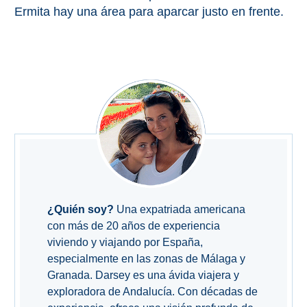
QUÉ
Ermita hay una área para aparcar justo en frente.
VER
➜
Museos
Monumentos
Playas de Granada
Playas de Maro
¿Quién soy?
Una expatriada americana
Excursiones Desde Málaga
con más de 20 años de experiencia
viviendo y viajando por España,
especialmente en las zonas de Málaga y
QUÉ
Granada. Darsey es una ávida viajera y
HACER
exploradora de Andalucía. Con décadas de
➜