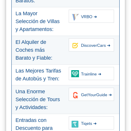
Baratos:
Top 10
La Mayor
VRBO ➜
Selección de Villas
Top Gratis
y Apartamentos:
Para Niños
El Alquiler de
DiscoverCars ➜
Coches más
LOS
Barato y Fiable:
MEJORES
Las Mejores Tarifas
Trainline ➜
SITIOS
de Autobús y Tren:
CERCANOS
Una Enorme
GetYourGuide ➜
➜
Selección de Tours
y Actividades:
Cuevas de Nerja
Entradas con
Tiqets ➜
Caminito del Rey
Descuento para