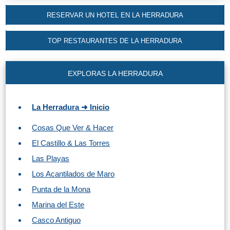
PLANIFIQUE
RESERVAR UN HOTEL EN LA HERRADURA
SU
VIAJE
TOP RESTAURANTES DE LA HERRADURA
➜
EXPLORAS LA HERRADURA
Restaurantes
Alquiler de
La Herradura ➜ Inicio
Coches
Cosas Que Ver & Hacer
Turismo
El Castillo & Las Torres
Mapas
Las Playas
Los Acantilados de Maro
Punta de la Mona
RECOMENDACIONES
Marina del Este
DE
Casco Antiguo