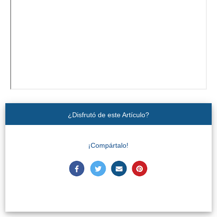
Apartmentos
Villas
Privadas
Campings
LOS
MEJORES
ALOJAMIENTOS
¿Disfrutó de este Artículo?
➜
¡Compártalo!
GRANADA
Hoteles Boutique
Hoteles con Piscina