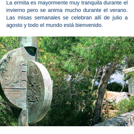
La ermita es mayormente muy tranquila durante el
Bubión
invierno pero se anima mucho durante el verano.
Las misas semanales se celebran allí de julio a
Capileira
agosto y todo el mundo está bienvenido.
Pitres
Trevélez
PUEBLOS
BLANCOS
➜
Grazalema
Zahara de la
Zahara
Setenil de
las Bodegas