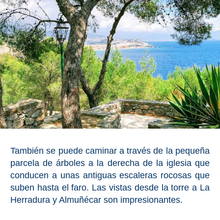
PROVINCES
➜
Granada
Malaga
LAS
ALPUJARRAS
➜
También se puede caminar a través de la pequeña
Lanjarón
parcela de árboles a la derecha de la iglesia que
conducen a unas antiguas escaleras rocosas que
Órgiva
suben hasta el faro. Las vistas desde la torre a La
Herradura y Almuñécar son impresionantes.
Pampaneira