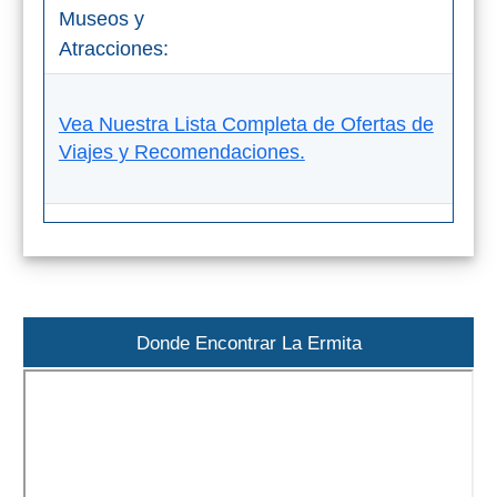
Museos y
El Torcal de Antequera
Atracciones:
Parqe AquaTropic
Vea Nuestra Lista Completa de Ofertas de
Viajes y Recomendaciones.
LOS
MEJORES
LUGARES
PARA
ALOJARSE
Donde Encontrar La Ermita
➜
Top Hoteles
Hostals