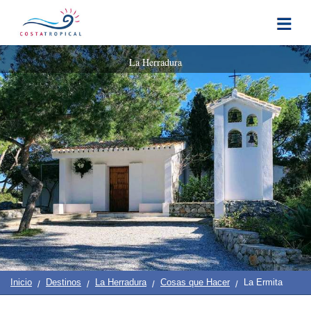
Inicio
|
Contacto
|
Quiénes
Destinos
Ver
Planificación
La Herradura
Somos
Y
COSTA
Hacer
TROPICAL
➜
Almuñécar
La
Herradura
Salobreña
Motril
Inicio
Destinos
La Herradura
Cosas que Hacer
La Ermita
Pueblos