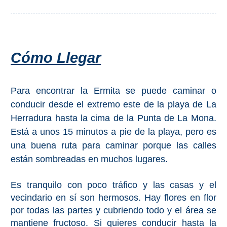
Olvera
OTRAS
Cómo Llegar
ZONAS
➜
Para encontrar la Ermita se puede caminar o
Reserva de
conducir desde el extremo este de la playa de La
Maro
Herradura hasta la cima de la Punta de La Mona.
Está a unos 15 minutos a pie de la playa, pero es
Ardales
una buena ruta para caminar porque las calles
Álora
están sombreadas en muchos lugares.
Es tranquilo con poco tráfico y las casas y el
Todos
vecindario en sí son hermosos. Hay flores en flor
por todas las partes y cubriendo todo y el área se
Destinos
mantiene fructoso. Si quieres conducir hasta la