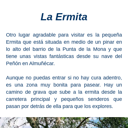
Costeros
La Ermita
COSTA
DEL
Otro lugar agradable para visitar es la pequeña
SOL
Ermita que está situada en medio de un pinar en
➜
lo alto del barrio de la Punta de la Mona y que
tiene unas vistas fantásticas desde su nave del
Nerja
Peñón en Almuñécar.
Frigiliana
Aunque no puedas entrar si no hay cura adentro,
es una zona muy bonita para pasear. Hay un
Maro
camino de grava que sube a la ermita desde la
carretera principal y pequeños senderos que
Estepona
pasan por detrás de ella para que los explores.
Mijas