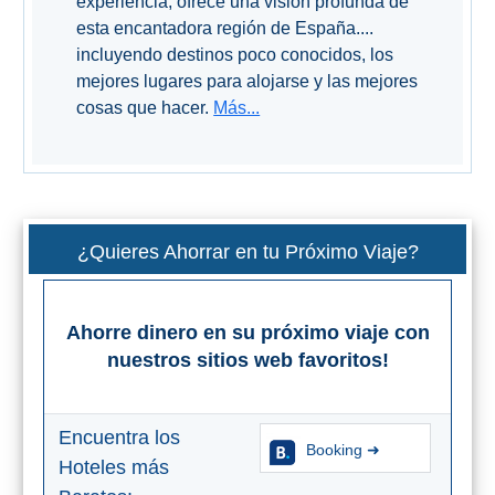
experiencia, ofrece una visión profunda de
esta encantadora región de España....
Buceo
incluyendo destinos poco conocidos, los
mejores lugares para alojarse y las mejores
Deportes
cosas que hacer.
Más...
Acuáticos
Kayak
Barranquismo
¿Quieres Ahorrar en tu Próximo Viaje?
Lanchas
Bicicletas
Ahorre dinero en su próximo viaje con
nuestros sitios web favoritos!
Parapente
Tours de
Encuentra los
Aventura
Booking ➜
Hoteles más
Senderismo