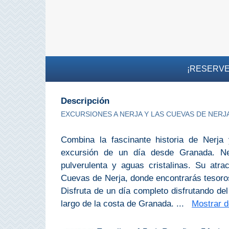
PROVINCES
➜
Granada
¡RESERVE
Malaga
Descripción
LAS
EXCURSIONES A NERJA Y LAS CUEVAS DE NERJ
ALPUJARRAS
➜
Combina la fascinante historia de Nerja
excursión de un día desde Granada. Ne
Lanjarón
pulverulenta y aguas cristalinas. Su atr
Cuevas de Nerja, donde encontrarás tesoro
Órgiva
Disfruta de un día completo disfrutando del
largo de la costa de Granada. ...
Mostrar d
Pampaneira