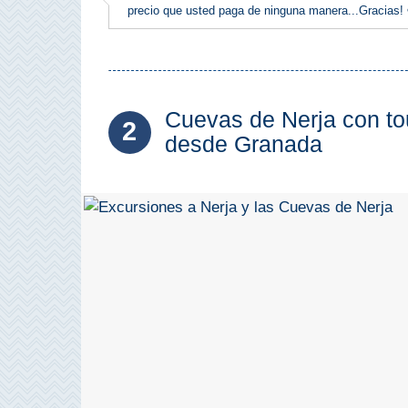
QUÉ
precio que usted paga de ninguna manera...Gracias!
VER
➜
Museos
Cuevas de Nerja con tou
2
desde Granada
Monumentos
Playas de Granada
Playas de Maro
Excursiones Desde Málaga
QUÉ
HACER
➜