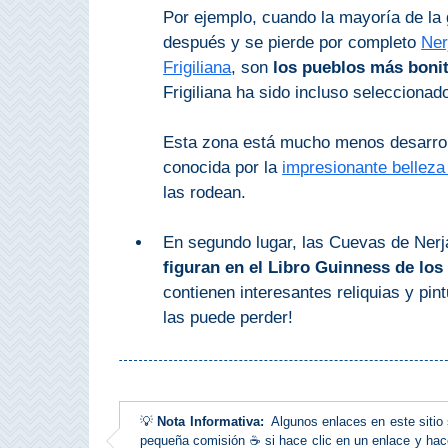
Por ejemplo, cuando la mayoría de la
Olvera
después y se pierde por completo
Ner
Frigiliana
, son
los pueblos más bonit
Frigiliana ha sido incluso selecciona
OTRAS
ZONAS
Esta zona está mucho menos desarrol
➜
conocida por la
impresionante belleza
las rodean.
Reserva de
Maro
En segundo lugar, las Cuevas de Nerj
Ardales
figuran en el Libro Guinness de lo
contienen interesantes reliquias y pin
Álora
las puede perder!
Todos
Destinos
💡
Nota Informativa:
Algunos enlaces en este sitio s
pequeña comisión ☕ si hace clic en un enlace y hace