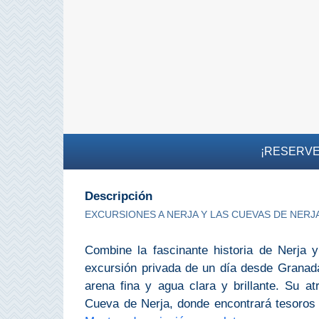
Buceo
Deportes
Acuáticos
Kayak
Barranquismo
¡RESERVE
Lanchas
Descripción
Bicicletas
EXCURSIONES A NERJA Y LAS CUEVAS DE NERJ
Parapente
Combine la fascinante historia de Nerja y
excursión privada de un día desde Granada
Tours de
Aventura
arena fina y agua clara y brillante. Su a
Cueva de Nerja, donde encontrará tesoros
Senderismo