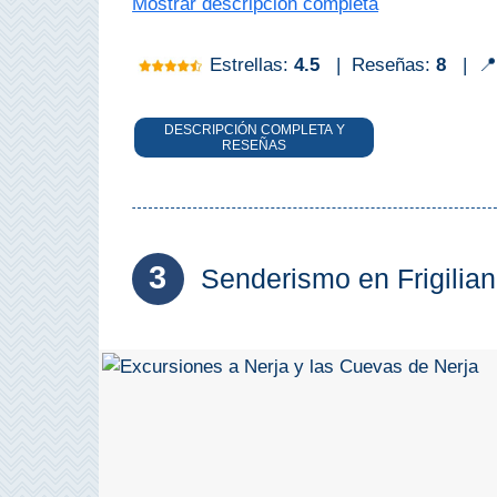
Mostrar descripción completa
Top 10
Estrellas:
4.5
|
Reseñas:
8
|
📍
Top Gratis
DESCRIPCIÓN COMPLETA Y
RESEÑAS
Para Niños
LOS
MEJORES
3
Senderismo en Frigilian
SITIOS
CERCANOS
➜
Cuevas de Nerja
Caminito del Rey