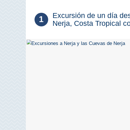
Costeros
Excursión de un día de
COSTA
1
Nerja, Costa Tropical 
DEL
SOL
➜
Nerja
Frigiliana
Maro
Estepona
Mijas