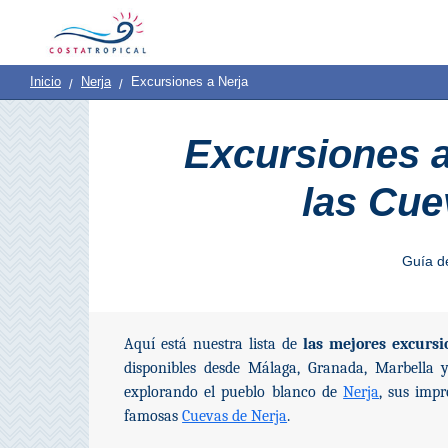
Inicio
|
Contacto
|
Quiénes
Destinos
Ver
Planificación
Inicio
Nerja
Excursiones a Nerja
Somos
Y
COSTA
Excursiones a 
Hacer
TROPICAL
las Cue
➜
Almuñécar
Guía d
La
Herradura
Aquí está nuestra lista de
las mejores excursi
Salobreña
disponibles desde Málaga, Granada, Marbella 
explorando el pueblo blanco de
Nerja
, sus imp
Motril
famosas
Cuevas de Nerja
.
Pueblos