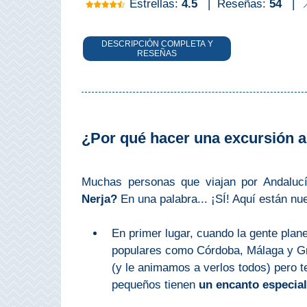
Estrellas:
4.5
|
Reseñas:
54
|

Bubión
Capileira
DESCRIPCIÓN COMPLETA Y
RESEÑAS
Pitres
Trevélez
¿Por qué hacer una excursión a
PUEBLOS
BLANCOS
Muchas personas que viajan por Andaluc
➜
Nerja?
En una palabra... ¡SÍ! Aquí están nu
Grazalema
En primer lugar, cuando la gente plan
populares como Córdoba, Málaga y Gra
Zahara de la
(y le animamos a verlos todos) pero t
Zahara
pequeños tienen
un encanto especia
Setenil de
las Bodegas