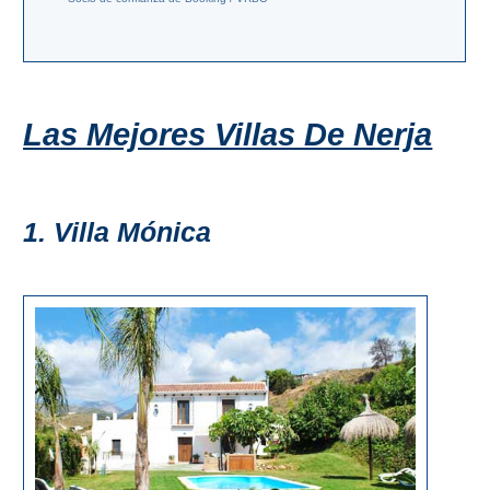
Bubión
Capileira
Pitres
Las Mejores Villas De Nerja
Trevélez
1. Villa Mónica
PUEBLOS
BLANCOS
➜
Grazalema
Zahara de la
Zahara
Setenil de
las Bodegas