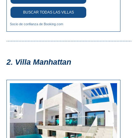
QUÉ
VER
BUSCAR TODAS LAS VILLAS
➜
Socio de confianza de Booking.com
Museos
Monumentos
2. Villa Manhattan
Playas de Granada
Playas de Maro
Excursiones Desde Málaga
QUÉ
HACER
➜