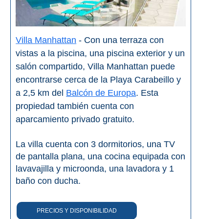
Buceo
Villa Manhattan
- Con una terraza con
Deportes
Acuáticos
vistas a la piscina, una piscina exterior y un
salón compartido, Villa Manhattan puede
Kayak
encontrarse cerca de la Playa Carabeillo y
a 2,5 km del
Balcón de Europa
. Esta
Barranquismo
propiedad también cuenta con
Lanchas
aparcamiento privado gratuito.
Bicicletas
La villa cuenta con 3 dormitorios, una TV
de pantalla plana, una cocina equipada con
Parapente
lavavajilla y microonda, una lavadora y 1
baño con ducha.
Tours de
Aventura
PRECIOS Y DISPONIBILIDAD
Senderismo