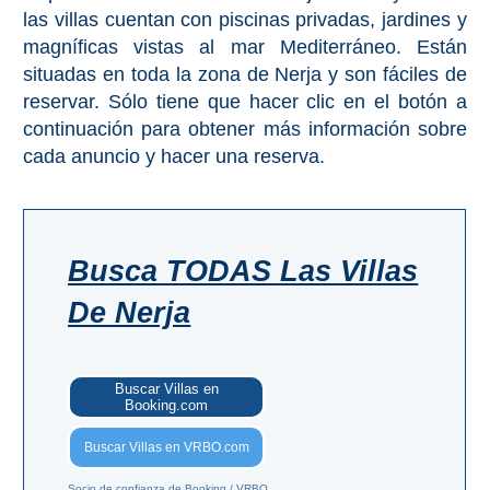
PROVINCES
las villas cuentan con piscinas privadas, jardines y
magníficas vistas al mar Mediterráneo. Están
➜
situadas en toda la zona de Nerja y son fáciles de
reservar. Sólo tiene que hacer clic en el botón a
Granada
continuación para obtener más información sobre
cada anuncio y hacer una reserva.
Malaga
LAS
ALPUJARRAS
Busca TODAS Las Villas
➜
De Nerja
Lanjarón
Buscar Villas en
Órgiva
Booking.com
Buscar Villas en VRBO.com
Pampaneira
Socio de confianza de Booking / VRBO