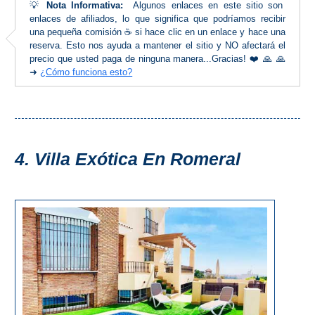
💡
Nota Informativa:
Algunos enlaces en este sitio son
PLANIFIQUE
enlaces de afiliados, lo que significa que podríamos recibir
SU
una pequeña comisión ☕ si hace clic en un enlace y hace una
reserva. Esto nos ayuda a mantener el sitio y NO afectará el
VIAJE
precio que usted paga de ninguna manera...Gracias! ❤️ 🙏 🙏
➜
¿Cómo funciona esto?
➜
Restaurantes
Alquiler de
Coches
4. Villa Exótica En Romeral
Turismo
Mapas
RECOMENDACIONES
DE