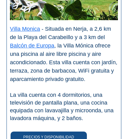
Olvera
Villa Monica
- Situada en Nerja, a 2,6 km
OTRAS
de la Playa del Carabeillo y a 3 km del
ZONAS
Balcón de Europa
, la Villa Mónica ofrece
➜
una piscina al aire libre piscina y aire
acondicionado. Esta villa cuenta con jardín,
Reserva de
Maro
terraza, zona de barbacoa, WiFi gratuita y
aparcamiento privado gratuito.
Ardales
La villa cuenta con 4 dormitorios, una
Álora
televisión de pantalla plana, una cocina
equipada con lavavajilla y microonda, una
lavadora máquina, y 2 baños.
Todos
Destinos
PRECIOS Y DISPONIBILIDAD