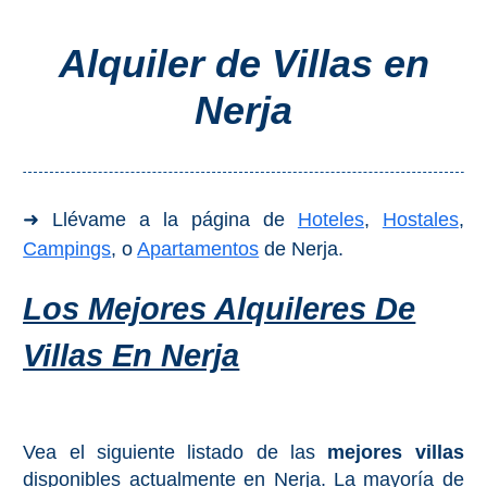
Costeros
Alquiler de Villas en
COSTA
Nerja
DEL
SOL
➜
➜ Llévame a la página de
Hoteles
,
Hostales
,
Nerja
Campings
, o
Apartamentos
de Nerja.
Frigiliana
Los Mejores Alquileres De
Maro
Villas En Nerja
Estepona
Mijas
Vea el siguiente listado de las
mejores villas
disponibles actualmente en Nerja. La mayoría de