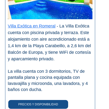
VIAJE
➜
Buscar
Villas y
Villa Exótica en Romeral
- La Villa Exótica
Hoteles
Cortijos
cuenta con piscina privada y terraza. Este
via
via
alojamiento con aire acondicionado está a
Booking.com
Vrbo.com
1,4 km de la Playa Carabeillo, a 2,6 km del
Balcón de Europa, y tiene WiFi de cortesía
Vuelos
Visitas
y aparcamiento privado.
Baratos
Guiadas
via
via
Cheapoair.com
Viator.com
La villa cuenta con 3 dormitorios, TV de
pantalla plana y cocina equipada con
lavavajilla y microonda, una lavadora, y 4
Coches de
Buses y
baños con ducha.
Alquiler
Trenes
via
via
Discovercars.com
Omio.com
PRECIOS Y DISPONIBILIDAD