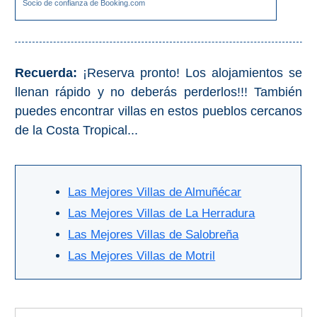
Socio de confianza de Booking.com
Apartmentos
Villas
Privadas
Recuerda:
¡Reserva pronto! Los alojamientos se
Campings
llenan rápido y no deberás perderlos!!! También
puedes encontrar villas en estos pueblos cercanos
LOS
de la Costa Tropical...
MEJORES
ALOJAMIENTOS
➜
Las Mejores Villas de Almuñécar
Las Mejores Villas de La Herradura
GRANADA
Las Mejores Villas de Salobreña
Hoteles Boutique
Las Mejores Villas de Motril
Hoteles con Piscina