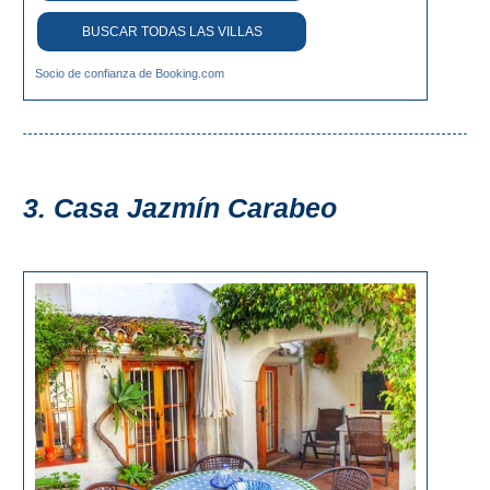
BUSCAR TODAS LAS VILLAS
Top 10
Socio de confianza de Booking.com
Top Gratis
Para Niños
3. Casa Jazmín Carabeo
LOS
MEJORES
SITIOS
CERCANOS
➜
Cuevas de Nerja
Caminito del Rey