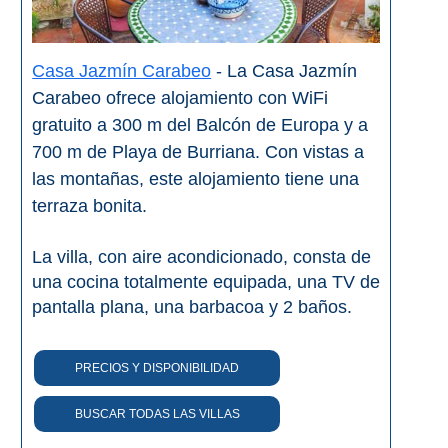
El Torcal de Antequera
Casa Jazmín Carabeo
- La Casa Jazmín
Parqe AquaTropic
Carabeo ofrece alojamiento con WiFi
gratuito a 300 m del Balcón de Europa y a
LOS
700 m de Playa de Burriana. Con vistas a
las montañas, este alojamiento tiene una
MEJORES
terraza bonita.
LUGARES
PARA
La villa, con aire acondicionado, consta de
ALOJARSE
una cocina totalmente equipada, una TV de
pantalla plana, una barbacoa y 2 baños.
➜
Top Hoteles
PRECIOS Y DISPONIBILIDAD
Hostals
BUSCAR TODAS LAS VILLAS