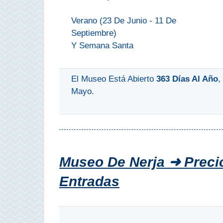
QUÉ
Verano (23 De Junio - 11 De
VER
Septiembre)
➜
Y Semana Santa
Museos
El Museo Está Abierto
363 Días Al Año
,
Monumentos
Mayo.
Playas de Granada
Playas de Maro
Excursiones Desde Málaga
Museo De Nerja ➜ Prec
Entradas
QUÉ
HACER
➜