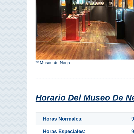
Olvera
OTRAS
ZONAS
➜
Reserva de
** Museo de Nerja
Maro
Ardales
Álora
Horario Del Museo De Ne
Todos
Horas Normales:
9
Destinos
Horas Especiales:
9