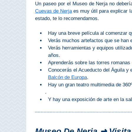
Un paseo por el Museo de Nerja no debería
PROVINCES
Cuevas de Nerja
es muy útil para explicar l
➜
estado, te lo recomendamos.
Granada
Hay una breve película al comenzar que
Verás muchos artefactos que se han e
Malaga
Verás herramientas y equipos utilizado
años.
LAS
Aprenderás sobre las torres romanas qu
ALPUJARRAS
Conocerás el Acueducto del Águila y e
Balcón de Europa
.
➜
Hay un gran teatro multimedia de 360º
.
Lanjarón
Y hay una exposición de arte en la s
Órgiva
Pampaneira
Museo De Nerja ➜ Visit