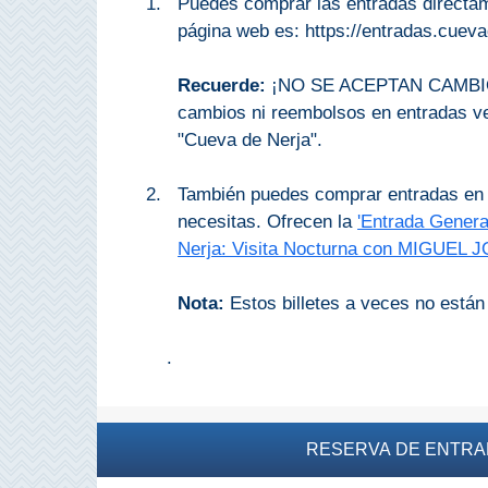
Puedes comprar las entradas directa
página web es: https://entradas.cueva
Top 10
Recuerde:
¡NO SE ACEPTAN CAMBIOS
Top Gratis
cambios ni reembolsos en entradas ven
"Cueva de Nerja".
Para Niños
También puedes comprar entradas e
LOS
necesitas. Ofrecen la
'Entrada Genera
Nerja: Visita Nocturna con MIGUEL 
MEJORES
SITIOS
Nota:
Estos billetes a veces no están 
CERCANOS
➜
.
Cuevas de Nerja
RESERVA DE ENTRA
Caminito del Rey