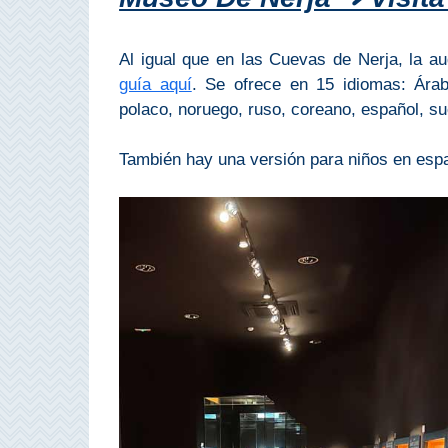
Bubión
Al igual que en las Cuevas de Nerja, la a
Capileira
guía aquí
. Se ofrece en 15 idiomas: Árabe
polaco, noruego, ruso, coreano, español, s
Pitres
También hay una versión para niños en espa
Trevélez
PUEBLOS
BLANCOS
➜
Grazalema
Zahara de la
Zahara
Setenil de
las Bodegas