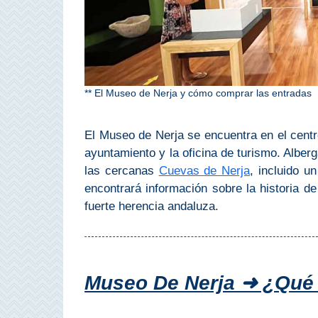
Costeros
COSTA
DEL
SOL
** El Museo de Nerja y cómo comprar las entradas
➜
El Museo de Nerja se encuentra en el centro
Nerja
ayuntamiento y la oficina de turismo. Alberg
las cercanas
Cuevas de Nerja
, incluido u
Frigiliana
encontrará información sobre la historia d
fuerte herencia andaluza.
Maro
Estepona
Museo De Nerja ➜ ¿Qué
Mijas