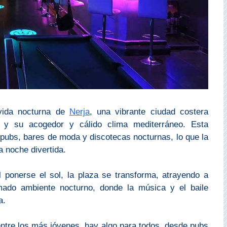
 vida nocturna de
Nerja
, una vibrante ciudad costera
y su acogedor y cálido clima mediterráneo. Esta
s pubs, bares de moda y discotecas nocturnas, lo que la
a noche divertida.
al ponerse el sol, la plaza se transforma, atrayendo a
mado ambiente nocturno, donde la música y el baile
a.
ntre los más jóvenes, hay algo para todos, desde pubs