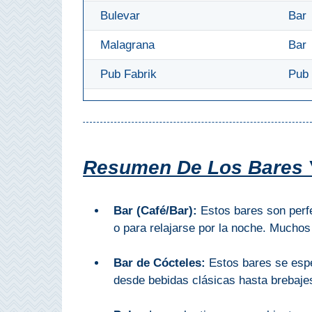
QUÉ
Bulevar
Bar
VER
Malagrana
Bar
➜
Pub Fabrik
Pub
Museos
Monumentos
Playas de Granada
Resumen De Los Bares Y
Playas de Maro
Bar (Café/Bar):
Estos bares son perfe
Excursiones Desde Málaga
o para relajarse por la noche. Muchos
Bar de Cócteles:
Estos bares se espe
QUÉ
desde bebidas clásicas hasta brebaje
HACER
➜