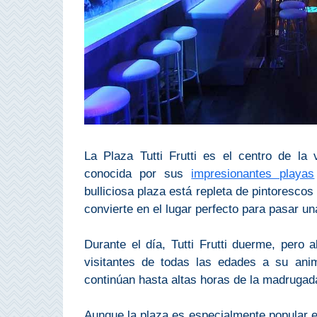
Costeros
COSTA
DEL
SOL
➜
Nerja
La Plaza Tutti Frutti es el centro de la
conocida por sus
impresionantes playas
Frigiliana
bulliciosa plaza está repleta de pintoresco
convierte en el lugar perfecto para pasar un
Maro
Durante el día, Tutti Frutti duerme, pero 
Estepona
visitantes de todas las edades a su ani
continúan hasta altas horas de la madrugad
Mijas
Aunque la plaza es especialmente popular e