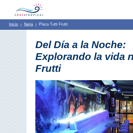
Inicio
|
Contacto
|
Quiénes
Destinos
Ver
Planificación
Inicio
Nerja
Plaza Tutti Frutti
Somos
Y
COSTA
Del Día a la Noche:
Hacer
TROPICAL
Explorando la vida n
➜
Frutti
Almuñécar
La
Herradura
Salobreña
Motril
Pueblos