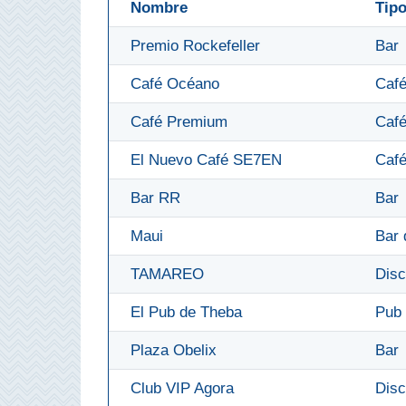
Nombre
Tip
Olvera
Premio Rockefeller
Bar
Café Océano
Café
OTRAS
ZONAS
Café Premium
Café
➜
El Nuevo Café SE7EN
Café
Reserva de
Bar RR
Bar
Maro
Ardales
Maui
Bar 
TAMAREO
Disc
Álora
El Pub de Theba
Pub
Todos
Plaza Obelix
Bar
Destinos
Club VIP Agora
Disc