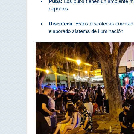
Pubs:
Los pubs tienen un ambiente má
deportes.
Buceo
Discoteca:
Estos discotecas cuentan 
Deportes
Acuáticos
elaborado sistema de iluminación.
Kayak
Barranquismo
Lanchas
Bicicletas
Parapente
Tours de
Aventura
Senderismo