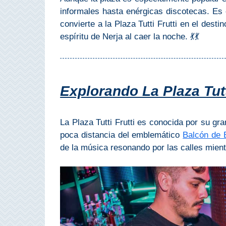
PROVINCES
informales hasta enérgicas discotecas. Es 
➜
convierte a la Plaza Tutti Frutti en el dest
espíritu de Nerja al caer la noche. 💃💃
Granada
Malaga
Explorando La Plaza Tutt
LAS
ALPUJARRAS
La Plaza Tutti Frutti es conocida por su gra
poca distancia del emblemático
Balcón de 
➜
de la música resonando por las calles mientr
Lanjarón
Órgiva
Pampaneira