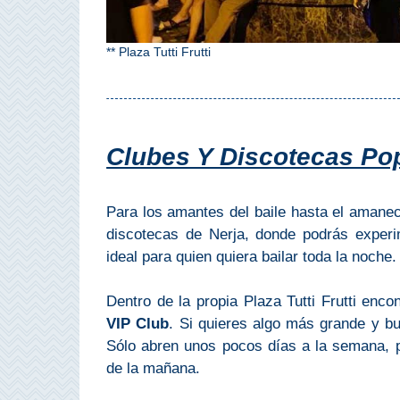
Top 10
** Plaza Tutti Frutti
Top Gratis
Para Niños
Clubes Y Discotecas Po
LOS
MEJORES
Para los amantes del baile hasta el amanece
SITIOS
discotecas de Nerja, donde podrás experim
ideal para quien quiera bailar toda la noche.
CERCANOS
➜
Dentro de la propia Plaza Tutti Frutti enc
VIP Club
. Si quieres algo más grande y bu
Cuevas de Nerja
Sólo abren unos pocos días a la semana, p
de la mañana.
Caminito del Rey