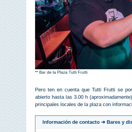
Bubión
Capileira
Pitres
Trevélez
PUEBLOS
** Bar de la Plaza Tutti Frutti
BLANCOS
➜
Pero ten en cuenta que Tutti Frutti se p
abierto hasta las 3.00 h (aproximadamente).
Grazalema
principales locales de la plaza con informac
Zahara de la
Zahara
Información de contacto ➜ Bares y disc
Setenil de
las Bodegas