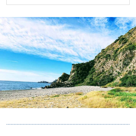
Olvera
OTRAS
ZONAS
➜
Reserva de
Maro
Ardales
Álora
Todos
Destinos