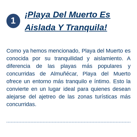
QUÉ
VER
¡Playa Del Muerto Es
1
➜
Aislada Y Tranquila!
Museos
Como ya hemos mencionado, Playa del Muerto es
Monumentos
conocida por su tranquilidad y aislamiento. A
diferencia de las playas más populares y
Playas de Granada
concurridas de Almuñécar, Playa del Muerto
ofrece un entorno más tranquilo e íntimo. Esto la
Playas de Maro
convierte en un lugar ideal para quienes desean
alejarse del ajetreo de las zonas turísticas más
Excursiones Desde Málaga
concurridas.
QUÉ
HACER
➜