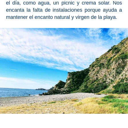
el día, como agua, un picnic y crema solar. Nos
PLANIFIQUE
encanta la falta de instalaciones porque ayuda a
SU
mantener el encanto natural y virgen de la playa.
VIAJE
➜
Restaurantes
Alquiler de
Coches
Turismo
Mapas
RECOMENDACIONES
DE