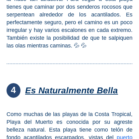
tienes que caminar por dos senderos rocosos que
El Torcal de Antequera
serpentean alrededor de los acantilados. Es
perfectamente seguro, pero el camino es un poco
Parqe AquaTropic
irregular y hay varios escalones en cada extremo.
También existe la posibilidad de que te salpiquen
las olas mientras caminas. 💦 💦
LOS
MEJORES
LUGARES
PARA
ALOJARSE
4
Es Naturalmente Bella
➜
Top Hoteles
Como muchas de las playas de la Costa Tropical,
Playa del Muerto es conocida por su agreste
Hostals
belleza natural. Esta playa tiene como telón de
fondo acantilados escarpados, vistas del
puerto