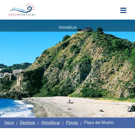
Inicio
|
Contacto
|
Quiénes
Destinos
Ver
Planificación
Almuñécar
Somos
Y
COSTA
Hacer
TROPICAL
➜
Almuñécar
La
Herradura
Salobreña
Motril
Inicio
Destinos
Almuñécar
Playas
Playa del Muerto
Pueblos