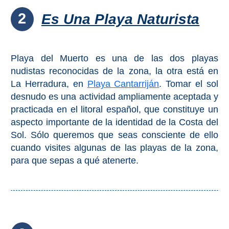
2
Es Una Playa Naturista
Buceo
Deportes
Acuáticos
Playa del Muerto es una de las dos playas
nudistas reconocidas de la zona, la otra está en
Kayak
La Herradura, en
Playa Cantarriján
. Tomar el sol
desnudo es una actividad ampliamente aceptada y
Barranquismo
practicada en el litoral español, que constituye un
aspecto importante de la identidad de la Costa del
Lanchas
Sol. Sólo queremos que seas consciente de ello
cuando visites algunas de las playas de la zona,
Bicicletas
para que sepas a qué atenerte.
Parapente
Tours de
Aventura
Senderismo