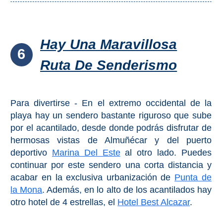
VIAJE
➜
Hay Una Maravillosa
Buscar
Villas y
6
Hoteles
Cortijos
Ruta De Senderismo
via
via
Booking.com
Vrbo.com
Para divertirse - En el extremo occidental de la
Vuelos
Visitas
playa hay un sendero bastante riguroso que sube
Baratos
Guiadas
por el acantilado, desde donde podrás disfrutar de
via
via
hermosas vistas de Almuñécar y del puerto
Cheapoair.com
Viator.com
deportivo
Marina Del Este
al otro lado. Puedes
continuar por este sendero una corta distancia y
Coches de
Buses y
acabar en la exclusiva urbanización de
Punta de
Alquiler
Trenes
la Mona
. Además, en lo alto de los acantilados hay
via
via
otro hotel de 4 estrellas, el
Hotel Best Alcazar
.
Discovercars.com
Omio.com