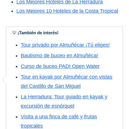
Los Mejores Hoteles de La Herradura
Bubión
Los Mejores 10 Hoteles de la Costa Tropical
Capileira
💡
¡También de interés!
Pitres
Tour privado por Almuñécar ¡Tú eliges!
Trevélez
Bautismo de buceo en Almuñécar
PUEBLOS
Curso de buceo PADI Open Water
BLANCOS
Tour en kayak por Almuñécar con vistas
➜
del Castillo de San Miguel
La Herradura: Tour guiado en kayak y
Grazalema
excursión de esnórquel
Zahara de la
Zahara
Visita a una finca de café y frutas
Setenil de
tropicales
las Bodegas