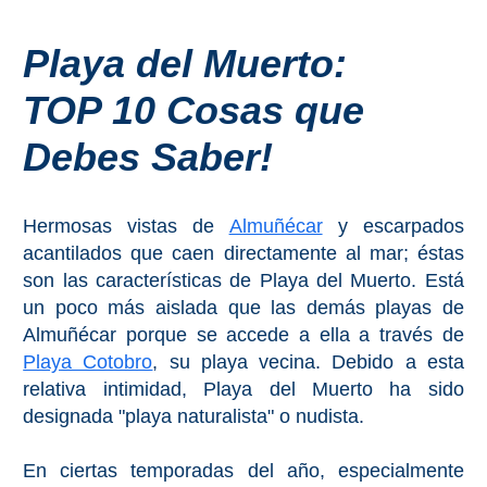
Costeros
Playa del Muerto:
COSTA
TOP 10 Cosas que
DEL
SOL
Debes Saber!
➜
Nerja
Hermosas vistas de
Almuñécar
y escarpados
acantilados que caen directamente al mar; éstas
Frigiliana
son las características de Playa del Muerto. Está
un poco más aislada que las demás playas de
Maro
Almuñécar porque se accede a ella a través de
Playa Cotobro
, su playa vecina. Debido a esta
Estepona
relativa intimidad, Playa del Muerto ha sido
designada "playa naturalista" o nudista.
Mijas
En ciertas temporadas del año, especialmente