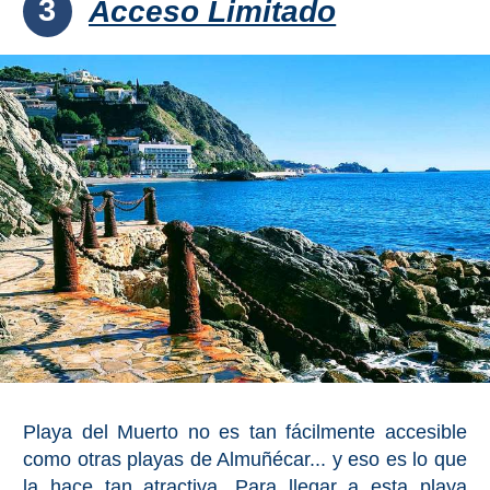
3
Acceso Limitado
Top 10
Top Gratis
Para Niños
LOS
MEJORES
SITIOS
CERCANOS
➜
Cuevas de Nerja
Playa del Muerto no es tan fácilmente accesible
como otras playas de Almuñécar... y eso es lo que
Caminito del Rey
la hace tan atractiva. Para llegar a esta playa