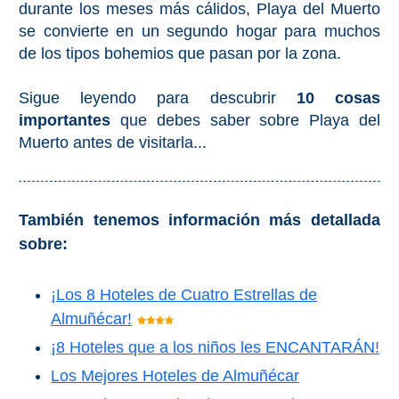
durante los meses más cálidos, Playa del Muerto
PROVINCES
se convierte en un segundo hogar para muchos
➜
de los tipos bohemios que pasan por la zona.
Granada
Sigue leyendo para descubrir
10 cosas
importantes
que debes saber sobre Playa del
Malaga
Muerto antes de visitarla...
LAS
ALPUJARRAS
También tenemos información más detallada
➜
sobre:
Lanjarón
¡Los 8 Hoteles de Cuatro Estrellas de
Almuñécar!
Órgiva
¡8 Hoteles que a los niños les ENCANTARÁN!
Pampaneira
Los Mejores Hoteles de Almuñécar