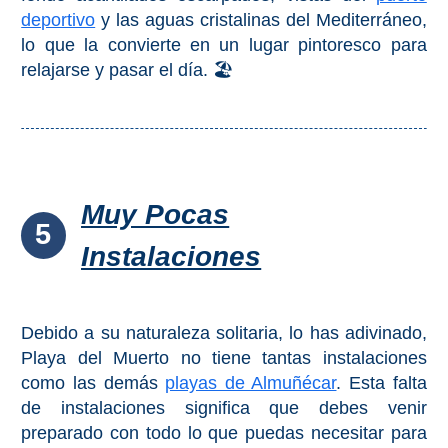
Apartmentos
deportivo
y las aguas cristalinas del Mediterráneo,
lo que la convierte en un lugar pintoresco para
Villas
relajarse y pasar el día. 🏖️
Privadas
Campings
LOS
MEJORES
Muy Pocas
5
ALOJAMIENTOS
Instalaciones
➜
GRANADA
Debido a su naturaleza solitaria, lo has adivinado,
Hoteles Boutique
Playa del Muerto no tiene tantas instalaciones
como las demás
playas de Almuñécar
. Esta falta
Hoteles con Piscina
de instalaciones significa que debes venir
preparado con todo lo que puedas necesitar para