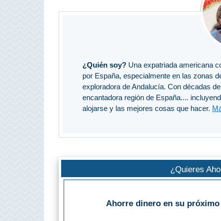
Top 10
Top Gratis
¿Quién soy?
Una expatriada americana co
Para Niños
por España, especialmente en las zonas d
exploradora de Andalucía. Con décadas de 
LOS
encantadora región de España.... incluyen
alojarse y las mejores cosas que hacer.
Má
MEJORES
SITIOS
CERCANOS
➜
¿Quieres Ahor
Cuevas de Nerja
Ahorre dinero en su próximo 
Caminito del Rey