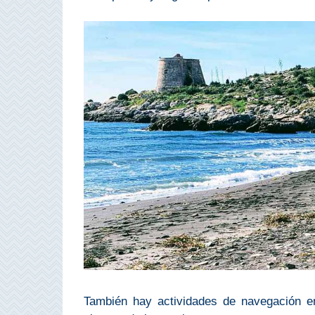
PROVINCES
➜
Granada
Malaga
LAS
ALPUJARRAS
➜
Lanjarón
Órgiva
Pampaneira
También hay actividades de navegación e