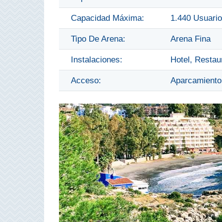
QUÉ
Capacidad Máxima:
1.440 Usuari
VER
➜
Tipo De Arena:
Arena Fina
Instalaciones:
Hotel, Restau
Museos
Acceso:
Aparcamiento
Monumentos
Playas de Granada
Playas de Maro
Excursiones Desde Málaga
QUÉ
HACER
➜