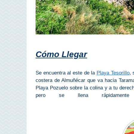
Buceo
Deportes
Acuáticos
Kayak
Cómo Llegar
Barranquismo
Lanchas
Se encuentra al este de la
Playa Tesorillo
, 
costera de Almuñécar que va hacia Taramay
Bicicletas
Playa Pozuelo sobre la colina y a tu derec
pero se llena rápidament
Parapente
Tours de
Aventura
Senderismo