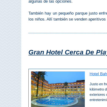
algunas de las opciones.
Bubión
También hay un pequeño parque justo enfr
Capileira
los niños. Allí también se venden aperitivos
Pitres
Trevélez
Gran Hotel Cerca De Pl
PUEBLOS
BLANCOS
➜
Hotel Bah
Grazalema
Justo en fr
kilómetro d
Zahara de la
Zahara
exteriores 
entretenimi
Setenil de
las Bodegas