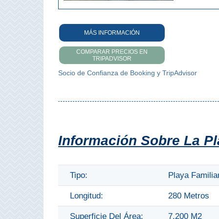
Olvera
MÁS INFORMACIÓN
OTRAS
COMPARAR PRECIOS EN
TRIPADVISOR
ZONAS
Socio de Confianza de Booking y TripAdvisor
➜
Reserva de
Maro
Ardales
Información Sobre La Pl
Álora
Tipo:
Playa Familia
Todos
Longitud:
280 Metros
Destinos
Superficie Del Área:
7.200 M2