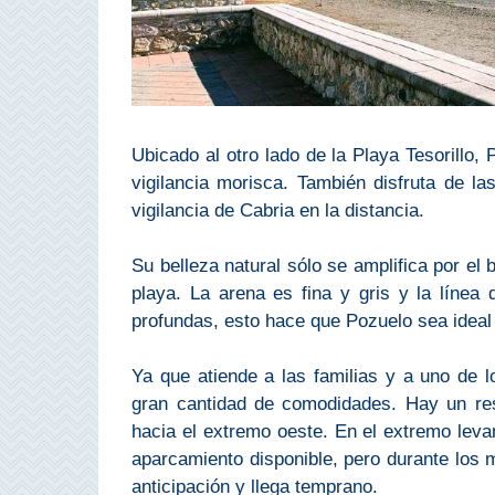
Costeros
COSTA
DEL
SOL
Ubicado al otro lado de la Playa Tesorillo,
➜
vigilancia morisca. También disfruta de la
vigilancia de Cabria en la distancia.
Nerja
Su belleza natural sólo se amplifica por el
Frigiliana
playa. La arena es fina y gris y la línea
profundas, esto hace que Pozuelo sea ideal
Maro
Ya que atiende a las familias y a uno de 
Estepona
gran cantidad de comodidades. Hay un res
hacia el extremo oeste. En el extremo leva
Mijas
aparcamiento disponible, pero durante los 
anticipación y llega temprano.