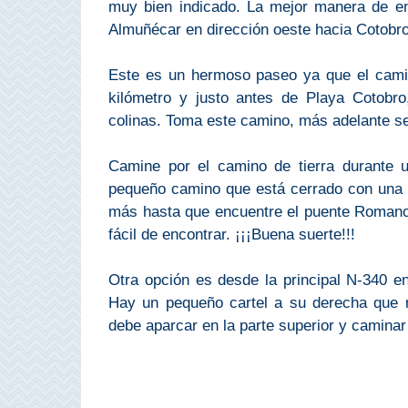
muy bien indicado. La mejor manera de en
Bubión
Almuñécar en dirección oeste hacia Cotobro
Capileira
Este es un hermoso paseo ya que el cami
kilómetro y justo antes de Playa Cotobr
Pitres
colinas. Toma este camino, más adelante se
Trevélez
Camine por el camino de tierra durante u
pequeño camino que está cerrado con una 
PUEBLOS
más hasta que encuentre el puente Romano
BLANCOS
fácil de encontrar. ¡¡¡Buena suerte!!!
➜
Otra opción es desde la principal N-340 e
Hay un pequeño cartel a su derecha que 
Grazalema
debe aparcar en la parte superior y caminar 
Zahara de la
Zahara
Setenil de
las Bodegas