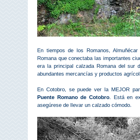
Costeros
COSTA
DEL
SOL
➜
En tiempos de los Romanos, Almuñécar es
Romana que conectaba las importantes ciu
Nerja
era la principal calzada Romana del sur d
abundantes mercancías y productos agrícola
Frigiliana
En Cotobro, se puede ver la MEJOR parte
Maro
Puente Romano de Cotobro
. Está en ex
asegúrese de llevar un calzado cómodo.
Estepona
Mijas