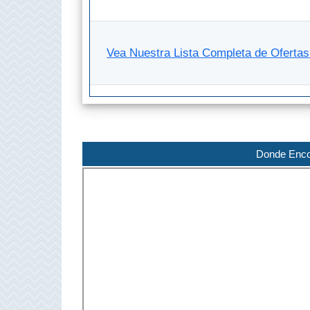
Buceo
Vea Nuestra Lista Completa de Oferta
Deportes
Acuáticos
Kayak
Barranquismo
Donde Enco
Lanchas
Bicicletas
Parapente
Tours de
Aventura
Senderismo