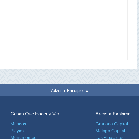
Volver al Principio ▲
Cosas Que Hacer y Ver
Áreas a Explorar
Museos
Granada Capital
Playas
Malaga Capital
Monumentos
Las Alpujarras