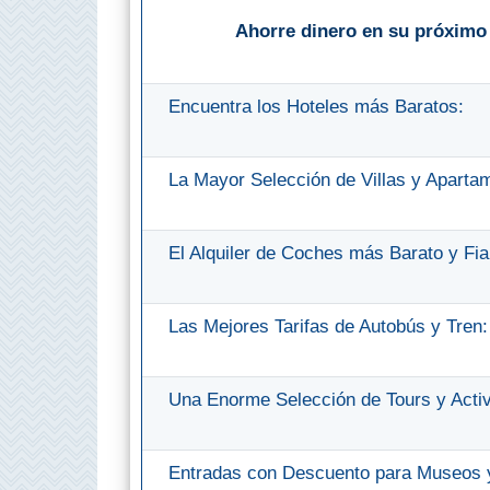
QUÉ
Ahorre dinero en su próximo 
VER
➜
Encuentra los Hoteles más Baratos:
Museos
La Mayor Selección de Villas y Aparta
Monumentos
Playas de Granada
El Alquiler de Coches más Barato y Fia
Playas de Maro
Las Mejores Tarifas de Autobús y Tren:
Excursiones Desde Málaga
Una Enorme Selección de Tours y Acti
QUÉ
HACER
Entradas con Descuento para Museos y
➜