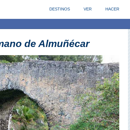
DESTINOS
VER
HACER
mano de Almuñécar