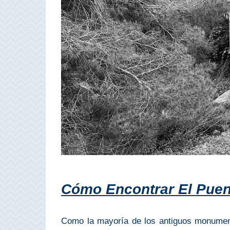
PROVINCES
➜
Granada
Malaga
LAS
ALPUJARRAS
➜
Lanjarón
Cómo Encontrar El Pue
Órgiva
Pampaneira
Como la mayoría de los antiguos monument