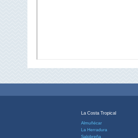
Top 10
Top Gratis
Para Niños
LOS
MEJORES
SITIOS
CERCANOS
➜
La Costa Tropical
Cuevas de Nerja
Almuñécar
La Herradura
Caminito del Rey
Salobreña