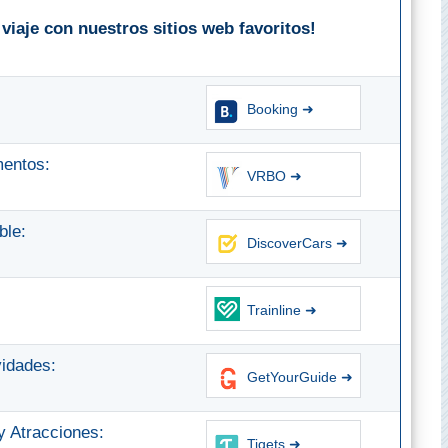
viaje con nuestros sitios web favoritos!
Booking ➜
mentos:
VRBO ➜
ble:
DiscoverCars ➜
Trainline ➜
vidades:
GetYourGuide ➜
 Atracciones:
Tiqets ➜