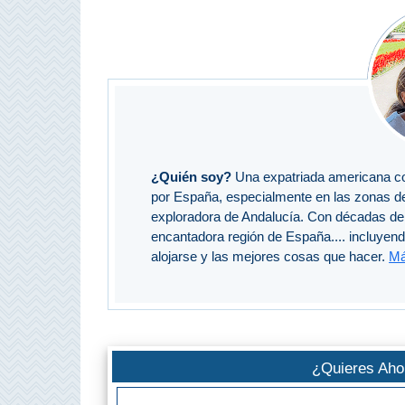
Olvera
OTRAS
ZONAS
➜
¿Quién soy?
Una expatriada americana co
Reserva de
por España, especialmente en las zonas d
Maro
exploradora de Andalucía. Con décadas de 
Ardales
encantadora región de España.... incluyen
alojarse y las mejores cosas que hacer.
Má
Álora
Todos
¿Quieres Ahor
Destinos