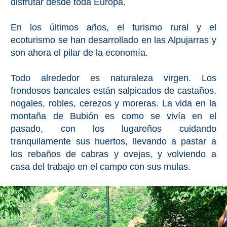
disfrutar desde toda Europa.
PLANIFIQUE
SU
En los últimos años, el turismo rural y el
VIAJE
ecoturismo se han desarrollado en las Alpujarras y
son ahora el pilar de la economía.
➜
Todo alrededor es naturaleza virgen. Los
Restaurantes
frondosos bancales están salpicados de castaños,
Alquiler de
nogales, robles, cerezos y moreras. La vida en la
Coches
montaña de Bubión es como se vivía en el
pasado, con los lugareños cuidando
Turismo
tranquilamente sus huertos, llevando a pastar a
los rebaños de cabras y ovejas, y volviendo a
Mapas
casa del trabajo en el campo con sus mulas.
RECOMENDACIONES
DE