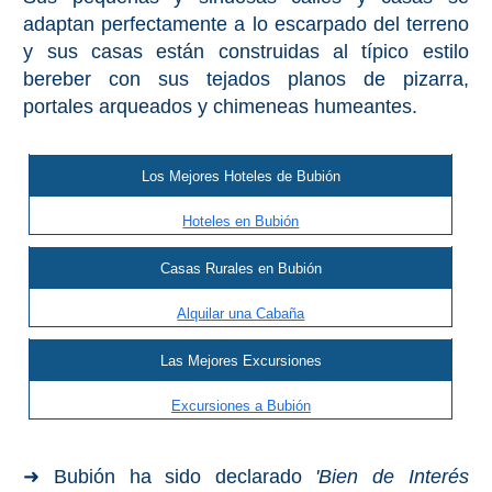
Bubión
adaptan perfectamente a lo escarpado del terreno
y sus casas están construidas al típico estilo
Capileira
bereber con sus tejados planos de pizarra,
portales arqueados y chimeneas humeantes.
Pitres
Los Mejores Hoteles de Bubión
Trevélez
Hoteles en Bubión
PUEBLOS
Casas Rurales en Bubión
BLANCOS
Alquilar una Cabaña
➜
Las Mejores Excursiones
Grazalema
Excursiones a Bubión
Zahara de la
Zahara
Setenil de
➜ Bubión ha sido declarado
'Bien de Interés
las Bodegas