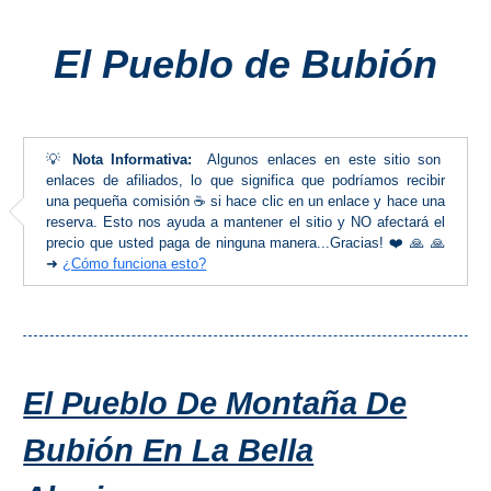
Costeros
El Pueblo de Bubión
COSTA
DEL
SOL
💡
Nota Informativa:
Algunos enlaces en este sitio son
➜
enlaces de afiliados, lo que significa que podríamos recibir
una pequeña comisión ☕ si hace clic en un enlace y hace una
reserva. Esto nos ayuda a mantener el sitio y NO afectará el
Nerja
precio que usted paga de ninguna manera...Gracias! ❤️ 🙏 🙏
➜
¿Cómo funciona esto?
Frigiliana
Maro
Estepona
El Pueblo De Montaña De
Mijas
Bubión En La Bella