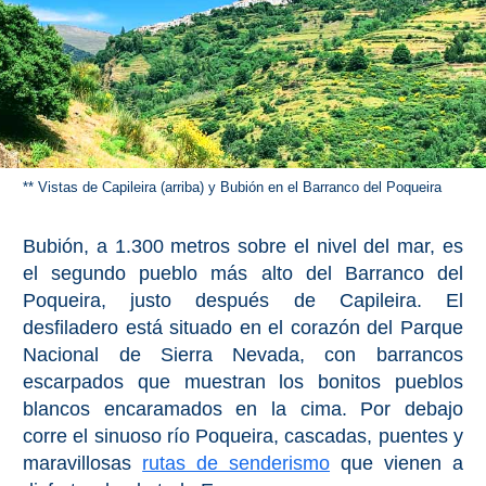
Apartmentos
Villas
Privadas
Campings
LOS
** Vistas de Capileira (arriba) y Bubión en el Barranco del Poqueira
MEJORES
Bubión, a 1.300 metros sobre el nivel del mar, es
ALOJAMIENTOS
el segundo pueblo más alto del Barranco del
➜
Poqueira, justo después de Capileira. El
desfiladero está situado en el corazón del Parque
GRANADA
Nacional de Sierra Nevada, con barrancos
Hoteles Boutique
escarpados que muestran los bonitos pueblos
blancos encaramados en la cima. Por debajo
Hoteles con Piscina
corre el sinuoso río Poqueira, cascadas, puentes y
maravillosas
rutas de senderismo
que vienen a