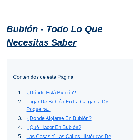
QUÉ
VER
➜
Bubión - Todo Lo Que
Museos
Necesitas Saber
Monumentos
Playas de Granada
Contenidos de esta Página
Playas de Maro
¿Dónde Está Bubión?
Excursiones Desde Málaga
Lugar De Bubión En La Garganta Del
Poqueira...
QUÉ
¿Dónde Alojarse En Bubión?
¿Qué Hacer En Bubión?
HACER
Las Casas Y Las Calles Históricas De
➜