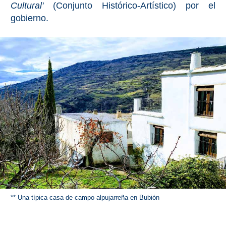
Cultural'
(Conjunto Histórico-Artístico) por el
gobierno.
Olvera
OTRAS
ZONAS
➜
Reserva de
Maro
Ardales
Álora
Todos
** Una típica casa de campo alpujarreña en Bubión
Destinos