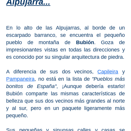
Alpujarra...
PROVINCES
➜
En lo alto de las Alpujarras, al borde de un
Granada
escarpado barranco, se encuentra el pequeño
Malaga
pueblo de montaña de
Bubión
. Goza de
impresionantes vistas en todas las direcciones y
es conocido por su singular arquitectura de piedra.
LAS
ALPUJARRAS
A diferencia de sus dos vecinos,
Capileira
y
➜
Pampaneira
, no está en la lista de
"Pueblos más
bonitos de España"
, ¡Aunque debería estarlo!
Lanjarón
Bubión comparte las mismas características de
belleza que sus dos vecinos más grandes al norte
Órgiva
y al sur, pero en un paquete ligeramente más
pequeño.
Pampaneira
Sus pequeñas y sinuosas calles y casas se