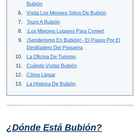
Bubión
Visita Los Mejores Sitios De Bubión
Buceo
Tours A Bubión
Deportes
¡Los Mejores Lugares Para Comer!
Acuáticos
¡Senderismo En Bubión! - El Paseo Por El
Kayak
Desfiladero Del Poqueira
La Oficina De Turismo
Barranquismo
Cuándo Visitar Bubión
Cómo Llegar
Lanchas
La Historia De Bubión
Bicicletas
Parapente
Tours de
Aventura
¿Dónde Está Bubión?
Senderismo