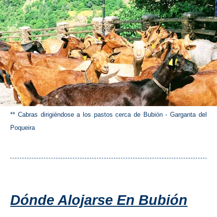
VIAJE
➜
Buscar
Villas y
Hoteles
Cortijos
via
via
Booking.com
Vrbo.com
Vuelos
Visitas
** Cabras dirigiéndose a los pastos cerca de Bubión - Garganta del
Baratos
Guiadas
via
via
Poqueira
Cheapoair.com
Viator.com
Coches de
Buses y
Alquiler
Trenes
via
via
Dónde Alojarse En Bubión
Discovercars.com
Omio.com