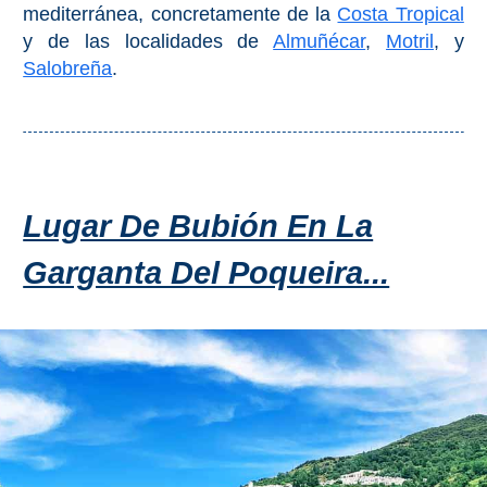
mediterránea, concretamente de la
Costa Tropical
El Torcal de Antequera
y de las localidades de
Almuñécar
,
Motril
, y
Salobreña
.
Parqe AquaTropic
LOS
MEJORES
Lugar De Bubión En La
LUGARES
Garganta Del Poqueira...
PARA
ALOJARSE
➜
Top Hoteles
Hostals