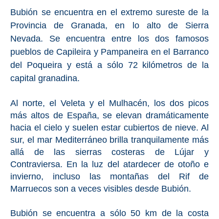
Bubión se encuentra en el extremo sureste de la
Top 10
Provincia de Granada, en lo alto de Sierra
Nevada. Se encuentra entre los dos famosos
Top Gratis
pueblos de Capileira y Pampaneira en el Barranco
del Poqueira y está a sólo 72 kilómetros de la
Para Niños
capital granadina.
LOS
Al norte, el Veleta y el Mulhacén, los dos picos
MEJORES
más altos de España, se elevan dramáticamente
hacia el cielo y suelen estar cubiertos de nieve. Al
SITIOS
sur, el mar Mediterráneo brilla tranquilamente más
CERCANOS
allá de las sierras costeras de Lújar y
➜
Contraviersa. En la luz del atardecer de otoño e
invierno, incluso las montañas del Rif de
Cuevas de Nerja
Marruecos son a veces visibles desde Bubión.
Caminito del Rey
Bubión se encuentra a sólo 50 km de la costa