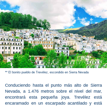
Olvera
OTRAS
ZONAS
➜
Reserva de
Maro
Ardales
** El bonito pueblo de Trevélez, escondido en Sierra Nevada
Álora
Conduciendo hasta el punto más alto de Sierra
Nevada, a 1.476 metros sobre el nivel del mar,
Todos
encontrará esta pequeña joya. Trevélez está
Destinos
encaramado en un escarpado acantilado y está