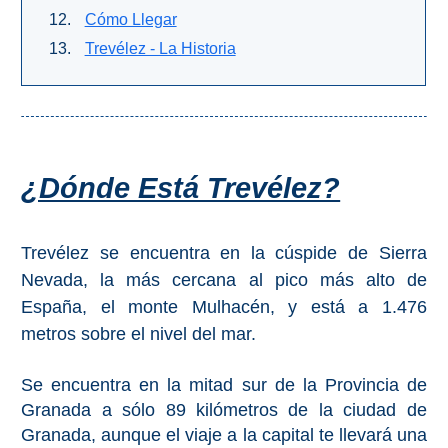
Cómo Llegar
Top 10
Trevélez - La Historia
Top Gratis
Para Niños
¿Dónde Está Trevélez?
LOS
MEJORES
Trevélez se encuentra en la cúspide de Sierra
SITIOS
Nevada, la más cercana al pico más alto de
CERCANOS
España, el monte Mulhacén, y está a 1.476
➜
metros sobre el nivel del mar.
Cuevas de Nerja
Se encuentra en la mitad sur de la Provincia de
Granada a sólo 89 kilómetros de la ciudad de
Caminito del Rey
Granada, aunque el viaje a la capital te llevará una