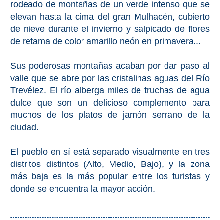
rodeado de montañas de un verde intenso que se
QUÉ
elevan hasta la cima del gran Mulhacén, cubierto
VER
de nieve durante el invierno y salpicado de flores
➜
de retama de color amarillo neón en primavera...
Museos
Sus poderosas montañas acaban por dar paso al
valle que se abre por las cristalinas aguas del Río
Monumentos
Trevélez. El río alberga miles de truchas de agua
dulce que son un delicioso complemento para
Playas de Granada
muchos de los platos de jamón serrano de la
ciudad.
Playas de Maro
El pueblo en sí está separado visualmente en tres
Excursiones Desde Málaga
distritos distintos (Alto, Medio, Bajo), y la zona
más baja es la más popular entre los turistas y
QUÉ
donde se encuentra la mayor acción.
HACER
➜