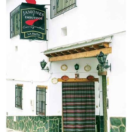
PLANIFIQUE
SU
VIAJE
➜
Restaurantes
Alquiler de
Coches
Turismo
Mapas
RECOMENDACIONES
DE