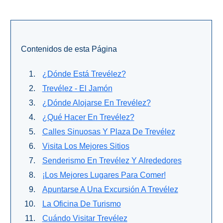
Buceo
Deportes
Contenidos de esta Página
Acuáticos
Kayak
¿Dónde Está Trevélez?
Trevélez - El Jamón
Barranquismo
¿Dónde Alojarse En Trevélez?
¿Qué Hacer En Trevélez?
Lanchas
Calles Sinuosas Y Plaza De Trevélez
Bicicletas
Visita Los Mejores Sitios
Senderismo En Trevélez Y Alrededores
Parapente
¡Los Mejores Lugares Para Comer!
Tours de
Apuntarse A Una Excursión A Trevélez
Aventura
La Oficina De Turismo
Senderismo
Cuándo Visitar Trevélez