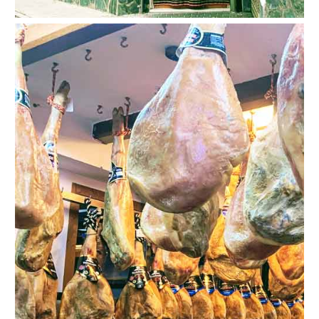
VIAJE
➜
Buscar
Villas y
Hoteles
Cortijos
via
via
Booking.com
Vrbo.com
Vuelos
Visitas
Baratos
Guiadas
via
via
Cheapoair.com
Viator.com
Coches de
Buses y
Alquiler
Trenes
via
via
Discovercars.com
Omio.com