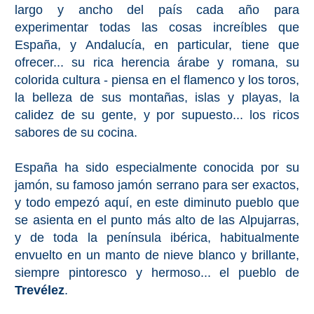
largo y ancho del país cada año para
PROVINCES
experimentar todas las cosas increíbles que
➜
España, y Andalucía, en particular, tiene que
ofrecer... su rica herencia árabe y romana, su
Granada
colorida cultura - piensa en el flamenco y los toros,
la belleza de sus montañas, islas y playas, la
Malaga
calidez de su gente, y por supuesto... los ricos
sabores de su cocina.
LAS
ALPUJARRAS
España ha sido especialmente conocida por su
jamón, su famoso jamón serrano para ser exactos,
➜
y todo empezó aquí, en este diminuto pueblo que
se asienta en el punto más alto de las Alpujarras,
Lanjarón
y de toda la península ibérica, habitualmente
envuelto en un manto de nieve blanco y brillante,
Órgiva
siempre pintoresco y hermoso... el pueblo de
Trevélez
.
Pampaneira