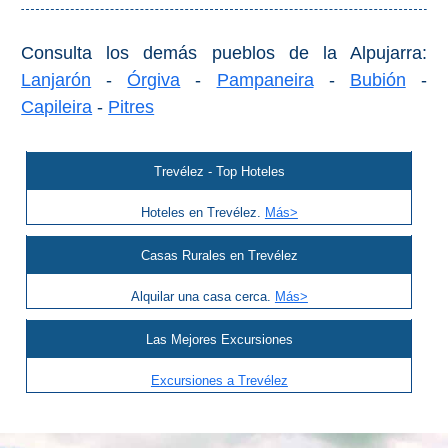
Bubión
Consulta los demás pueblos de la Alpujarra:
Capileira
Lanjarón
-
Órgiva
-
Pampaneira
-
Bubión
-
Capileira
-
Pitres
Pitres
Trevélez
Trevélez - Top Hoteles
Hoteles en Trevélez.
Más>
PUEBLOS
BLANCOS
Casas Rurales en Trevélez
➜
Alquilar una casa cerca.
Más>
Grazalema
Las Mejores Excursiones
Zahara de la
Excursiones a Trevélez
Zahara
Setenil de
las Bodegas