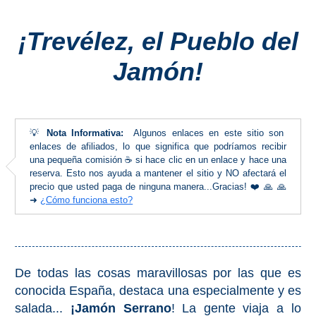
Costeros
¡Trevélez, el Pueblo del
COSTA
Jamón!
DEL
SOL
➜
💡
Nota Informativa:
Algunos enlaces en este sitio son
Nerja
enlaces de afiliados, lo que significa que podríamos recibir
una pequeña comisión ☕ si hace clic en un enlace y hace una
reserva. Esto nos ayuda a mantener el sitio y NO afectará el
Frigiliana
precio que usted paga de ninguna manera...Gracias! ❤️ 🙏 🙏
➜
¿Cómo funciona esto?
Maro
Estepona
De todas las cosas maravillosas por las que es
Mijas
conocida España, destaca una especialmente y es
salada...
¡Jamón Serrano
! La gente viaja a lo