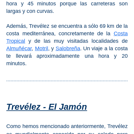
hora y 45 minutos porque las carreteras son
El Torcal de Antequera
largas y con curvas.
Parqe AquaTropic
Además, Trevélez se encuentra a sólo 69 km de la
costa mediterránea, concretamente de la
Costa
Tropical
y de las muy visitadas localidades de
LOS
Almuñécar
,
Motril
, y
Salobreña
. Un viaje a la costa
MEJORES
te llevará aproximadamente una hora y 20
minutos.
LUGARES
PARA
ALOJARSE
➜
Trevélez - El Jamón
Top Hoteles
Hostals
Como hemos mencionado anteriormente, Trevélez