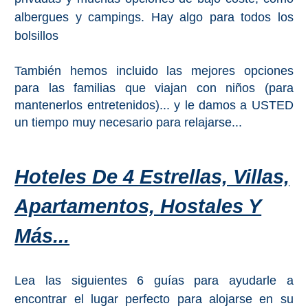
PROVINCES
albergues y campings. Hay algo para todos los
➜
bolsillos
Granada
También hemos incluido las mejores opciones
para las familias que viajan con niños (para
Malaga
mantenerlos entretenidos)... y le damos a USTED
un tiempo muy necesario para relajarse...
LAS
ALPUJARRAS
Hoteles De 4 Estrellas, Villas,
➜
Apartamentos, Hostales Y
Lanjarón
Más...
Órgiva
Lea las siguientes 6 guías para ayudarle a
Pampaneira
encontrar el lugar perfecto para alojarse en su