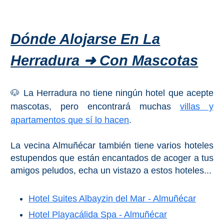
PLANIFIQUE
SU
Dónde Alojarse En La
VIAJE
➜
Herradura ➜ Con Mascotas
Restaurantes
🐶 La Herradura no tiene ningún hotel que acepte
Alquiler de
mascotas, pero encontrará muchas
villas y
Coches
apartamentos que sí lo hacen
.
Turismo
La vecina Almuñécar también tiene varios hoteles
Mapas
estupendos que están encantados de acoger a tus
amigos peludos, echa un vistazo a estos hoteles...
RECOMENDACIONES
Hotel Suites Albayzin del Mar - Almuñécar
DE
Hotel Playacálida Spa - Almuñécar