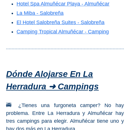
VIAJE
Hotel Spa Almuñécar Playa - Almuñécar
➜
La Miba - Salobreña
El Hotel Salobreña Suites - Salobreña
Buscar
Villas y
Camping Tropical Almuñécar - Camping
Hoteles
Cortijos
via
via
Booking.com
Vrbo.com
Vuelos
Visitas
Baratos
Guiadas
Dónde Alojarse En La
via
via
Cheapoair.com
Viator.com
Herradura ➜ Campings
Coches de
Buses y
🚎 ¿Tienes una furgoneta camper? No hay
Alquiler
Trenes
problema. Entre La Herradura y Almuñécar hay
via
via
Discovercars.com
Omio.com
tres campings para elegir. Almuñécar tiene uno y
hay dos más en La Herradura...