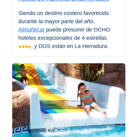
QUÉ
VER
Siendo un destino costero favorecido
durante la mayor parte del año,
➜
Almuñécar
puede presumir de OCHO
Museos
hoteles excepcionales de 4 estrellas
, y DOS están en La Herradura.
Monumentos
Playas de Granada
Playas de Maro
Excursiones Desde Málaga
QUÉ
HACER
➜