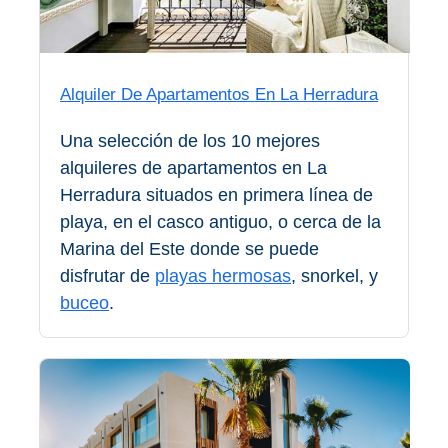
El Torcal de Antequera
Parqe AquaTropic
Alquiler De Apartamentos En La Herradura
Una selección de los 10 mejores
LOS
alquileres de apartamentos en La
MEJORES
Herradura situados en primera línea de
LUGARES
playa, en el casco antiguo, o cerca de la
PARA
Marina del Este donde se puede
disfrutar de
playas hermosas
, snorkel, y
ALOJARSE
buceo
.
➜
Top Hoteles
Hostals