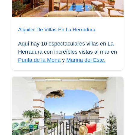
Top 10
Top Gratis
Alquiler De Villas En La Herradura
Para Niños
Aquí hay 10 espectaculares villas en La
Herradura con increíbles vistas al mar en
LOS
Punta de la Mona
y
Marina del Este.
MEJORES
SITIOS
CERCANOS
➜
Cuevas de Nerja
Caminito del Rey