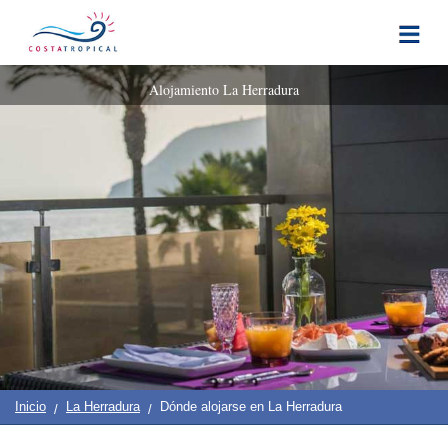
Inicio
|
Contacto
|
Quiénes
Destinos
Ver
Planificación
Alojamiento La Herradura
Somos
Y
COSTA
Hacer
TROPICAL
➜
Almuñécar
La
Herradura
Salobreña
Motril
Inicio
La Herradura
Dónde alojarse en La Herradura
Pueblos