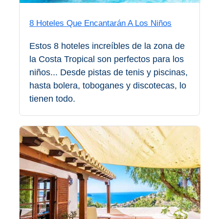
Buceo
8 Hoteles Que Encantarán A Los Niños
Deportes
Estos 8 hoteles increíbles de la zona de
Acuáticos
la Costa Tropical son perfectos para los
Kayak
niños... Desde pistas de tenis y piscinas,
hasta bolera, toboganes y discotecas, lo
Barranquismo
tienen todo.
Lanchas
Bicicletas
Parapente
Tours de
Aventura
Senderismo