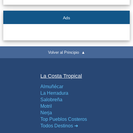
Ads
Volver al Principio ▲
La Costa Tropical
Almuñécar
La Herradura
Salobreña
Motril
Nerja
Top Pueblos Costeros
Todos Destinos ➜