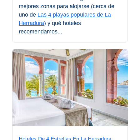
mejores zonas para alojarse (cerca de
Olvera
uno de
Las 4 playas populares de La
Herradura
) y qué hoteles
OTRAS
recomendamos...
ZONAS
➜
Reserva de
Maro
Ardales
Álora
Todos
Destinos
Hoteles De 4 Estrellas En La Herradura