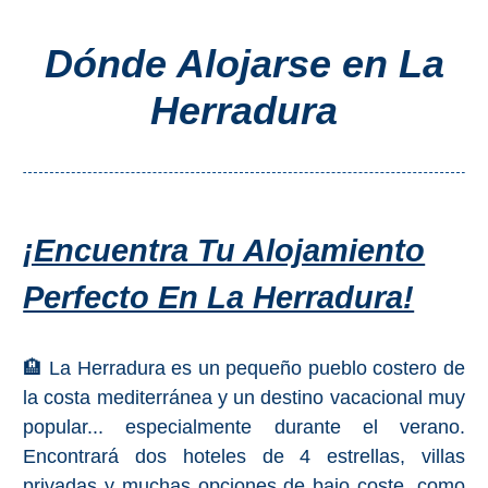
Costeros
Dónde Alojarse en La
COSTA
Herradura
DEL
SOL
➜
Nerja
¡Encuentra Tu Alojamiento
Frigiliana
Perfecto En La Herradura!
Maro
🏨 La Herradura es un pequeño pueblo costero de
Estepona
la costa mediterránea y un destino vacacional muy
popular... especialmente durante el verano.
Mijas
Encontrará dos hoteles de 4 estrellas, villas
privadas y muchas opciones de bajo coste, como