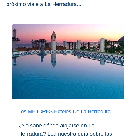
próximo viaje a La Herradura...
Bubión
Capileira
Pitres
Trevélez
PUEBLOS
BLANCOS
➜
Grazalema
Los MEJORES Hoteles De La Herradura
Zahara de la
Zahara
¿No sabe dónde alojarse en La
Setenil de
Herradura? Lea nuestra guía sobre las
las Bodegas