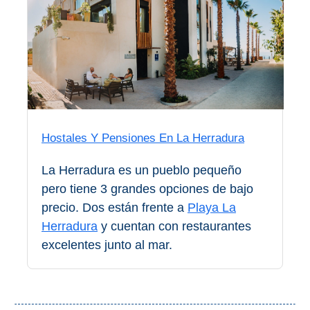
Apartmentos
Villas
Privadas
Campings
LOS
Hostales Y Pensiones En La Herradura
MEJORES
ALOJAMIENTOS
La Herradura es un pueblo pequeño
➜
pero tiene 3 grandes opciones de bajo
precio. Dos están frente a
Playa La
GRANADA
Herradura
y cuentan con restaurantes
Hoteles Boutique
excelentes junto al mar.
Hoteles con Piscina