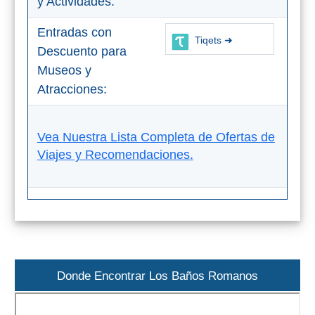
y Actividades:
QUÉ
VER
Entradas con
Tiqets ➜
Descuento para
➜
Museos y
Museos
Atracciones:
Monumentos
Vea Nuestra Lista Completa de Ofertas de
Viajes y Recomendaciones.
Playas de Granada
Playas de Maro
Excursiones Desde Málaga
QUÉ
Donde Encontrar Los Baños Romanos
HACER
➜