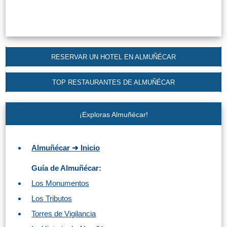
Top 10
Top Gratis
RESERVAR UN HOTEL EN ALMUÑÉCAR
Para Niños
TOP RESTAURANTES DE ALMUÑÉCAR
LOS
¡Exploras Almuñécar!
MEJORES
SITIOS
Almuñécar ➜ Inicio
CERCANOS
➜
Guía de Almuñécar:
Los Monumentos
Cuevas de Nerja
Los Tributos
Torres de Vigilancia
Caminito del Rey