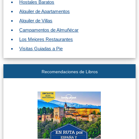
Hostales Baratos
Apartmentos
Alquiler de Apartamentos
Villas
Alquiler de Villas
Privadas
Campamentos de Almuñécar
Campings
Los Mejores Restaurantes
Visitas Guiadas a Pie
LOS
MEJORES
Recomendaciones de Libros
ALOJAMIENTOS
➜
GRANADA
Hoteles Boutique
Hoteles con Piscina