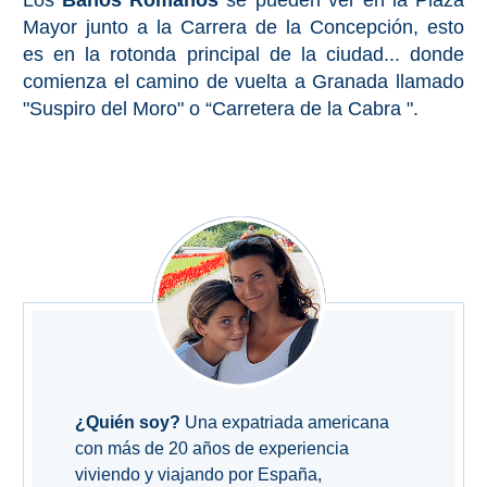
Los
Baños Romanos
se pueden ver en la Plaza
PROVINCES
Mayor junto a la Carrera de la Concepción, esto
➜
es en la rotonda principal de la ciudad... donde
comienza el camino de vuelta a Granada llamado
Granada
"Suspiro del Moro" o “Carretera de la Cabra ".
Malaga
LAS
ALPUJARRAS
➜
Lanjarón
Órgiva
¿Quién soy?
Una expatriada americana
con más de 20 años de experiencia
Pampaneira
viviendo y viajando por España,