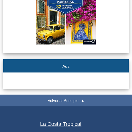
PLANIFIQUE
SU
VIAJE
➜
Restaurantes
Alquiler de
Coches
Ads
Turismo
Mapas
Volver al Principio ▲
RECOMENDACIONES
DE
La Costa Tropical