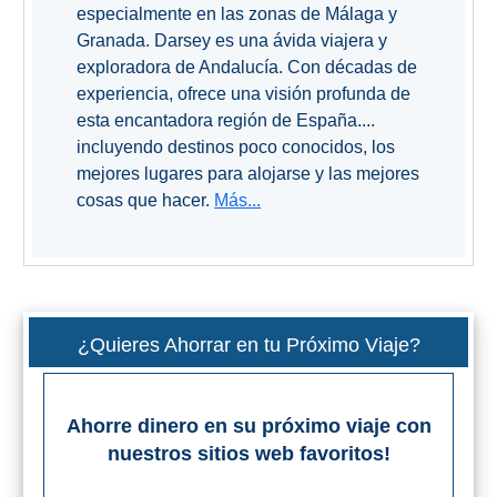
especialmente en las zonas de Málaga y
Bubión
Granada. Darsey es una ávida viajera y
exploradora de Andalucía. Con décadas de
Capileira
experiencia, ofrece una visión profunda de
esta encantadora región de España....
Pitres
incluyendo destinos poco conocidos, los
mejores lugares para alojarse y las mejores
Trevélez
cosas que hacer.
Más...
PUEBLOS
BLANCOS
➜
¿Quieres Ahorrar en tu Próximo Viaje?
Grazalema
Zahara de la
Ahorre dinero en su próximo viaje con
Zahara
nuestros sitios web favoritos!
Setenil de
las Bodegas