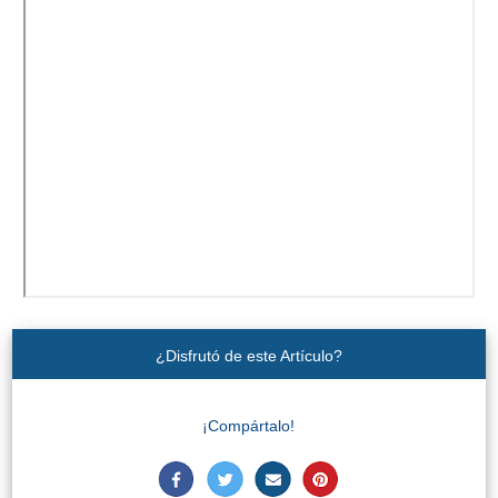
Buceo
Deportes
Acuáticos
Kayak
Barranquismo
Lanchas
Bicicletas
¿Disfrutó de este Artículo?
Parapente
Tours de
¡Compártalo!
Aventura
Senderismo