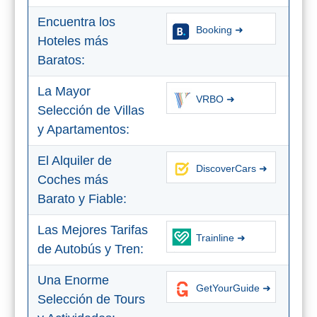
Encuentra los
Olvera
Booking ➜
Hoteles más
Baratos:
OTRAS
La Mayor
ZONAS
VRBO ➜
Selección de Villas
➜
y Apartamentos:
Reserva de
Maro
El Alquiler de
DiscoverCars ➜
Coches más
Ardales
Barato y Fiable:
Álora
Las Mejores Tarifas
Trainline ➜
de Autobús y Tren:
Todos
Una Enorme
GetYourGuide ➜
Destinos
Selección de Tours