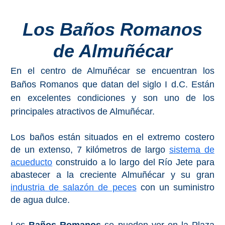
Costeros
Los Baños Romanos
COSTA
de Almuñécar
DEL
SOL
En el centro de Almuñécar se encuentran los
➜
Baños Romanos que datan del siglo I d.C. Están
en excelentes condiciones y son uno de los
Nerja
principales atractivos de Almuñécar.
Frigiliana
Los baños están situados en el extremo costero
de un extenso, 7 kilómetros de largo
sistema de
Maro
acueducto
construido a lo largo del Río Jete para
abastecer a la creciente Almuñécar y su gran
Estepona
industria de salazón de peces
con un suministro
de agua dulce.
Mijas