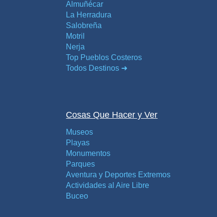
VIAJE
Almuñécar
La Herradura
➜
Salobreña
Motril
Buscar
Villas y
Nerja
Hoteles
Cortijos
Top Pueblos Costeros
via
via
Todos Destinos ➜
Booking.com
Vrbo.com
Vuelos
Visitas
Cosas Que Hacer y Ver
Baratos
Guiadas
via
via
Museos
Cheapoair.com
Viator.com
Playas
Monumentos
Parques
Coches de
Buses y
Aventura y Deportes Extremos
Alquiler
Trenes
Actividades al Aire Libre
via
via
Buceo
Discovercars.com
Omio.com