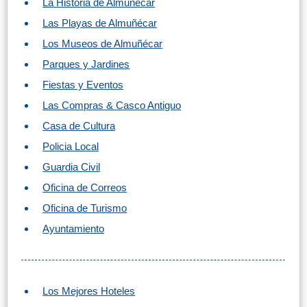
La Historia de Almuñécar
El Torcal de Antequera
Las Playas de Almuñécar
Los Museos de Almuñécar
Parqe AquaTropic
Parques y Jardines
Fiestas y Eventos
LOS
Las Compras & Casco Antiguo
MEJORES
Casa de Cultura
Policia Local
LUGARES
Guardia Civil
PARA
Oficina de Correos
ALOJARSE
Oficina de Turismo
➜
Ayuntamiento
Top Hoteles
Hostals
Los Mejores Hoteles