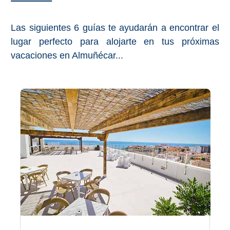
Bubión
Las siguientes 6 guías te ayudarán a encontrar el
Capileira
lugar perfecto para alojarte en tus próximas
vacaciones en Almuñécar...
Pitres
Trevélez
PUEBLOS
BLANCOS
➜
Grazalema
Zahara de la
Zahara
Setenil de
las Bodegas