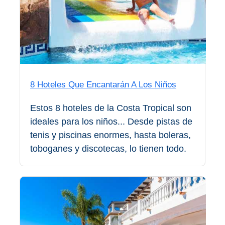
Buceo
Deportes
Acuáticos
Kayak
8 Hoteles Que Encantarán A Los Niños
Barranquismo
Estos 8 hoteles de la Costa Tropical son
Lanchas
ideales para los niños... Desde pistas de
tenis y piscinas enormes, hasta boleras,
Bicicletas
toboganes y discotecas, lo tienen todo.
Parapente
Tours de
Aventura
Senderismo