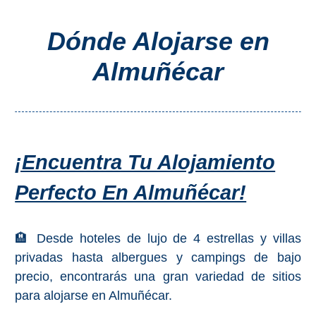
Costeros
Dónde Alojarse en
COSTA
Almuñécar
DEL
SOL
➜
Nerja
¡Encuentra Tu Alojamiento
Frigiliana
Perfecto En Almuñécar!
Maro
🏨 Desde hoteles de lujo de 4 estrellas y villas
Estepona
privadas hasta albergues y campings de bajo
precio, encontrarás una gran variedad de sitios
Mijas
para alojarse en Almuñécar.