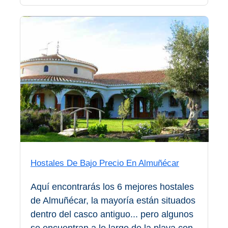
Apartmentos
Villas
Privadas
Campings
LOS
MEJORES
ALOJAMIENTOS
➜
GRANADA
Hostales De Bajo Precio En Almuñécar
Hoteles Boutique
Aquí encontrarás los 6 mejores hostales
de Almuñécar, la mayoría están situados
Hoteles con Piscina
dentro del casco antiguo... pero algunos
se encuentran a lo largo de la playa con