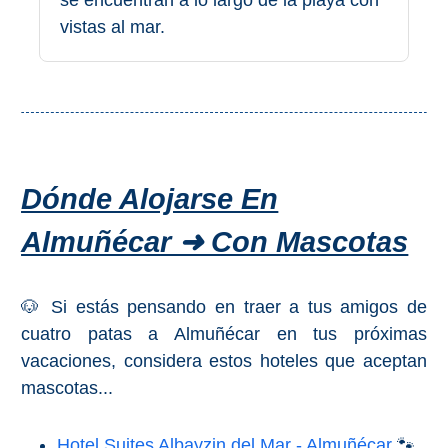
PLANIFIQUE
vistas al mar.
SU
VIAJE
➜
Restaurantes
Dónde Alojarse En
Alquiler de
Coches
Almuñécar ➜ Con Mascotas
Turismo
Mapas
🐶 Si estás pensando en traer a tus amigos de
cuatro patas a Almuñécar en tus próximas
vacaciones, considera estos hoteles que aceptan
RECOMENDACIONES
mascotas...
DE
Hotel Suites Albayzin del Mar - Almuñécar
🐾