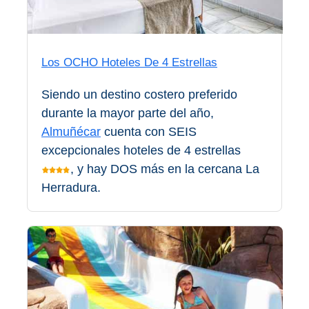
QUÉ
VER
➜
Los OCHO Hoteles De 4 Estrellas
Museos
Siendo un destino costero preferido
durante la mayor parte del año,
Monumentos
Almuñécar
cuenta con SEIS
excepcionales hoteles de 4 estrellas
Playas de Granada
, y hay DOS más en la cercana La
Playas de Maro
Herradura.
Excursiones Desde Málaga
QUÉ
HACER
➜