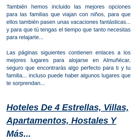
PROVINCES
También hemos incluido las mejores opciones
➜
para las familias que viajan con niños, para que
ellos también pasen unas vacaciones fantásticas...
Granada
y para que tú tengas el tiempo que tanto necesitas
para relajarte...
Malaga
Las páginas siguientes contienen enlaces a los
mejores lugares para alojarse en Almuñécar,
LAS
seguro que encontrarás algo perfecto para ti y tu
ALPUJARRAS
familia... incluso puede haber algunos lugares que
➜
te sorprendan...
Lanjarón
Hoteles De 4 Estrellas, Villas,
Órgiva
Apartamentos, Hostales Y
Pampaneira
Más...