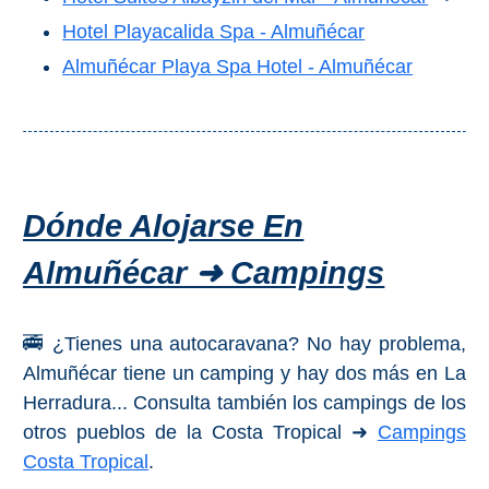
VIAJE
Hotel Playacalida Spa - Almuñécar
➜
Almuñécar Playa Spa Hotel - Almuñécar
Buscar
Villas y
Hoteles
Cortijos
via
via
Booking.com
Vrbo.com
Dónde Alojarse En
Vuelos
Visitas
Baratos
Guiadas
Almuñécar ➜ Campings
via
via
Cheapoair.com
Viator.com
🚎 ¿Tienes una autocaravana? No hay problema,
Almuñécar tiene un camping y hay dos más en La
Coches de
Buses y
Alquiler
Trenes
Herradura... Consulta también los campings de los
via
via
otros pueblos de la Costa Tropical ➜
Campings
Discovercars.com
Omio.com
Costa Tropical
.