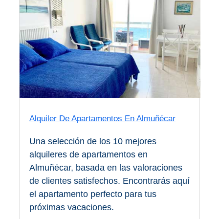
El Torcal de Antequera
Parqe AquaTropic
LOS
MEJORES
LUGARES
Alquiler De Apartamentos En Almuñécar
PARA
ALOJARSE
Una selección de los 10 mejores
➜
alquileres de apartamentos en
Almuñécar, basada en las valoraciones
Top Hoteles
de clientes satisfechos. Encontrarás aquí
el apartamento perfecto para tus
Hostals
próximas vacaciones.