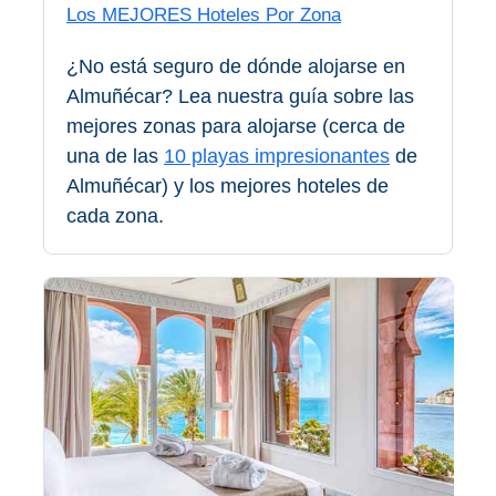
Los MEJORES Hoteles Por Zona
Olvera
¿No está seguro de dónde alojarse en
Almuñécar? Lea nuestra guía sobre las
OTRAS
mejores zonas para alojarse (cerca de
ZONAS
una de las
10 playas impresionantes
de
➜
Almuñécar) y los mejores hoteles de
cada zona.
Reserva de
Maro
Ardales
Álora
Todos
Destinos