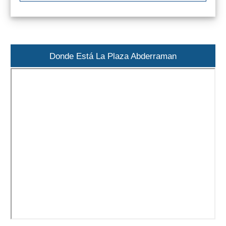
Top 10
Top Gratis
Donde Está La Plaza Abderraman
Para Niños
LOS
MEJORES
SITIOS
CERCANOS
➜
Cuevas de Nerja
Caminito del Rey