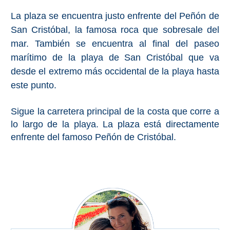
Bubión
La plaza se encuentra justo enfrente del Peñón de
San Cristóbal, la famosa roca que sobresale del
Capileira
mar. También se encuentra al final del paseo
marítimo de la playa de San Cristóbal que va
Pitres
desde el extremo más occidental de la playa hasta
Trevélez
este punto.
Sigue la carretera principal de la costa que corre a
PUEBLOS
lo largo de la playa. La plaza está directamente
BLANCOS
enfrente del famoso Peñón de Cristóbal.
➜
Grazalema
Zahara de la
Zahara
Setenil de
las Bodegas