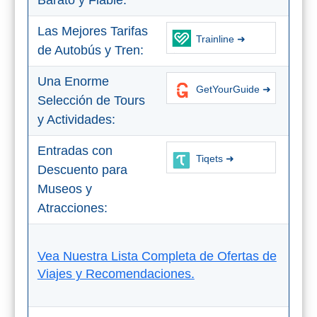
Barato y Fiable:
Las Mejores Tarifas
Buceo
Trainline ➜
de Autobús y Tren:
Deportes
Acuáticos
Una Enorme
GetYourGuide ➜
Selección de Tours
Kayak
y Actividades:
Barranquismo
Entradas con
Tiqets ➜
Descuento para
Lanchas
Museos y
Bicicletas
Atracciones:
Parapente
Vea Nuestra Lista Completa de Ofertas de
Tours de
Viajes y Recomendaciones.
Aventura
Senderismo