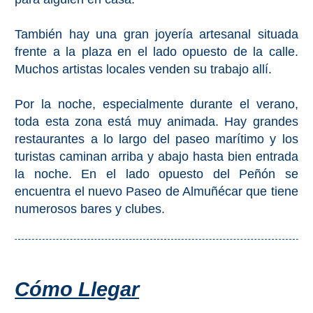
PROVINCES
➜
También hay una gran joyería artesanal situada
frente a la plaza en el lado opuesto de la calle.
Granada
Muchos artistas locales venden su trabajo allí.
Malaga
Por la noche, especialmente durante el verano,
toda esta zona está muy animada. Hay grandes
restaurantes a lo largo del paseo marítimo y los
LAS
turistas caminan arriba y abajo hasta bien entrada
ALPUJARRAS
la noche. En el lado opuesto del Peñón se
➜
encuentra el nuevo Paseo de Almuñécar que tiene
numerosos bares y clubes.
Lanjarón
Órgiva
Cómo Llegar
Pampaneira