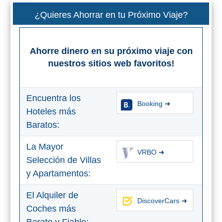
QUÉ
¿Quieres Ahorrar en tu Próximo Viaje?
VER
➜
Ahorre dinero en su próximo viaje con
Museos
nuestros sitios web favoritos!
Monumentos
Encuentra los
Booking ➜
Playas de Granada
Hoteles más
Baratos:
Playas de Maro
La Mayor
VRBO ➜
Excursiones Desde Málaga
Selección de Villas
y Apartamentos:
QUÉ
El Alquiler de
DiscoverCars ➜
HACER
Coches más
➜