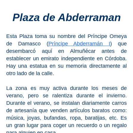
Costeros
Plaza de Abderraman
COSTA
DEL
Esta Plaza toma su nombre del Príncipe Omeya
SOL
de Damasco (
Príncipe Abderramán I
) que
➜
desembarcó aquí en Almuñécar antes de
establecer un emirato independiente en Córdoba.
Nerja
Hay una estatua en su memoria directamente al
otro lado de la calle.
Frigiliana
La zona es muy activa durante los meses de
Maro
verano, pero se ralentiza durante el invierno.
Durante el verano, se instalan diariamente carros
Estepona
de artesanía que venden artículos baratos como:
música, joyas, bufandas, ropa, baratijas, etc. Es
Mijas
un gran lugar para coger un recuerdo o un regalo
para alguien en casa.