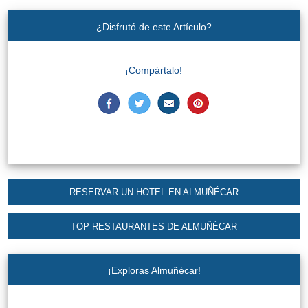
El Torcal de Antequera
¿Disfrutó de este Artículo?
Parqe AquaTropic
¡Compártalo!
LOS
MEJORES
LUGARES
PARA
ALOJARSE
RESERVAR UN HOTEL EN ALMUÑÉCAR
➜
TOP RESTAURANTES DE ALMUÑÉCAR
Top Hoteles
¡Exploras Almuñécar!
Hostals