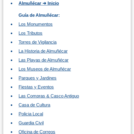
Almuñécar ➜ Inicio
Apartmentos
Guía de Almuñécar:
Villas
Privadas
Los Monumentos
Campings
Los Tributos
Torres de Vigilancia
LOS
La Historia de Almuñécar
Las Playas de Almuñécar
MEJORES
Los Museos de Almuñécar
ALOJAMIENTOS
Parques y Jardines
➜
Fiestas y Eventos
GRANADA
Las Compras & Casco Antiguo
Hoteles Boutique
Casa de Cultura
Policia Local
Hoteles con Piscina
Guardia Civil
Oficina de Correos