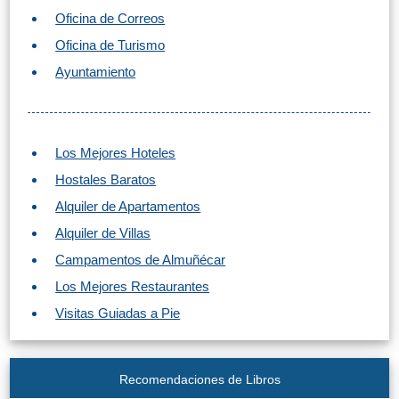
VIAJE
Oficina de Correos
➜
Oficina de Turismo
Ayuntamiento
Buscar
Villas y
Hoteles
Cortijos
via
via
Booking.com
Vrbo.com
Los Mejores Hoteles
Hostales Baratos
Vuelos
Visitas
Alquiler de Apartamentos
Baratos
Guiadas
Alquiler de Villas
via
via
Cheapoair.com
Viator.com
Campamentos de Almuñécar
Los Mejores Restaurantes
Coches de
Buses y
Visitas Guiadas a Pie
Alquiler
Trenes
via
via
Discovercars.com
Omio.com
Recomendaciones de Libros