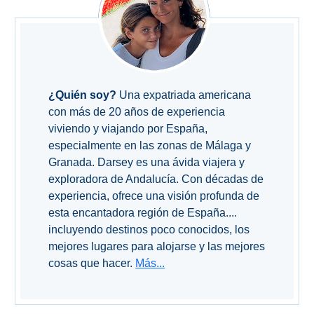
QUÉ
VER
➜
Museos
¿Quién soy?
Una expatriada americana
con más de 20 años de experiencia
Monumentos
viviendo y viajando por España,
especialmente en las zonas de Málaga y
Playas de Granada
Granada. Darsey es una ávida viajera y
exploradora de Andalucía. Con décadas de
Playas de Maro
experiencia, ofrece una visión profunda de
esta encantadora región de España....
Excursiones Desde Málaga
incluyendo destinos poco conocidos, los
mejores lugares para alojarse y las mejores
cosas que hacer.
Más...
QUÉ
HACER
➜