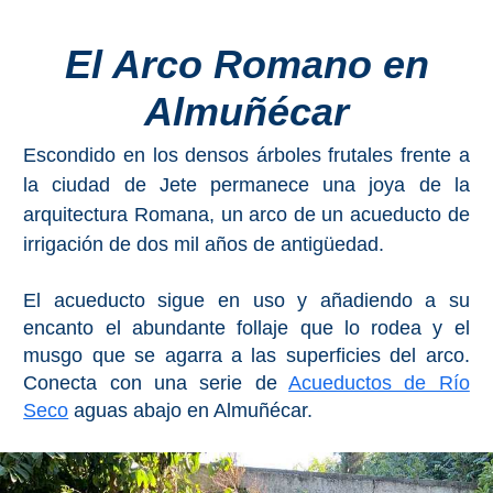
Costeros
El Arco Romano en
COSTA
Almuñécar
DEL
SOL
Escondido en los densos árboles frutales frente a
➜
la ciudad de Jete permanece una joya de la
arquitectura Romana, un arco de un acueducto de
Nerja
irrigación de dos mil años de antigüedad.
Frigiliana
El acueducto sigue en uso y añadiendo a su
encanto el abundante follaje que lo rodea y el
Maro
musgo que se agarra a las superficies del arco.
Conecta con una serie de
Acueductos de Río
Estepona
Seco
aguas abajo en Almuñécar.
Mijas