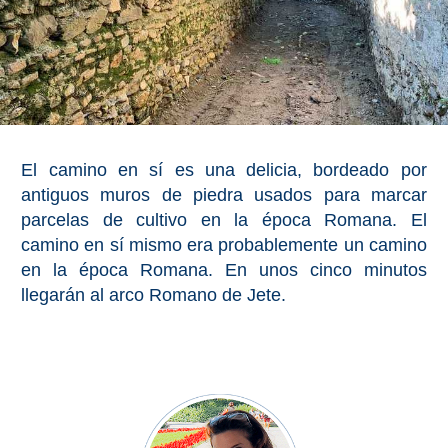
Olvera
OTRAS
ZONAS
➜
El camino en sí es una delicia, bordeado por
antiguos muros de piedra usados para marcar
Reserva de
Maro
parcelas de cultivo en la época Romana. El
camino en sí mismo era probablemente un camino
Ardales
en la época Romana. En unos cinco minutos
llegarán al arco Romano de Jete.
Álora
Todos
Destinos