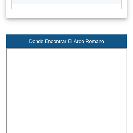
El Torcal de Antequera
Parqe AquaTropic
Donde Encontrar El Arco Romano
LOS
MEJORES
LUGARES
PARA
ALOJARSE
➜
Top Hoteles
Hostals