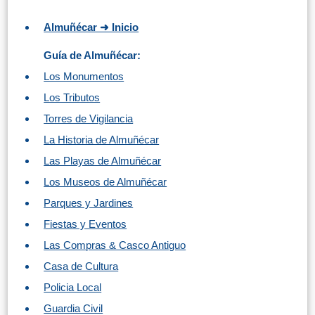
PLANIFIQUE
Almuñécar ➜ Inicio
SU
VIAJE
Guía de Almuñécar:
Los Monumentos
➜
Los Tributos
Restaurantes
Torres de Vigilancia
La Historia de Almuñécar
Alquiler de
Coches
Las Playas de Almuñécar
Turismo
Los Museos de Almuñécar
Parques y Jardines
Mapas
Fiestas y Eventos
Las Compras & Casco Antiguo
Casa de Cultura
RECOMENDACIONES
Policia Local
DE
Guardia Civil