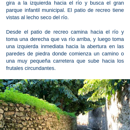
gira a la izquierda hacia el río y busca el gran
Bubión
parque infantil municipal. El patio de recreo tiene
vistas al lecho seco del río.
Capileira
Desde el patio de recreo camina hacia el río y
Pitres
toma una derecha que va río arriba, y luego toma
una izquierda inmediata hacia la abertura en las
Trevélez
paredes de piedra donde comienza un camino o
una muy pequeña carretera que sube hacia los
PUEBLOS
frutales circundantes.
BLANCOS
➜
Grazalema
Zahara de la
Zahara
Setenil de
las Bodegas