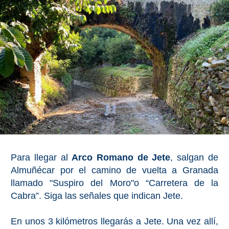
PROVINCES
➜
Granada
Malaga
LAS
ALPUJARRAS
➜
Para llegar al
Arco Romano de Jete
, salgan de
Lanjarón
Almuñécar por el camino de vuelta a Granada
llamado "Suspiro del Moro"o “Carretera de la
Órgiva
Cabra”. Siga las señales que indican Jete.
Pampaneira
En unos 3 kilómetros llegarás a Jete. Una vez allí,