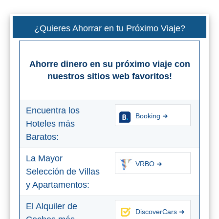
Buceo
¿Quieres Ahorrar en tu Próximo Viaje?
Deportes
Acuáticos
Ahorre dinero en su próximo viaje con
Kayak
nuestros sitios web favoritos!
Barranquismo
Encuentra los
Booking ➜
Lanchas
Hoteles más
Baratos:
Bicicletas
La Mayor
VRBO ➜
Parapente
Selección de Villas
y Apartamentos:
Tours de
Aventura
El Alquiler de
DiscoverCars ➜
Senderismo