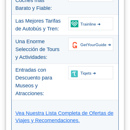
Coches más
Barato y Fiable:
Top 10
Las Mejores Tarifas
Trainline ➜
Top Gratis
de Autobús y Tren:
Para Niños
Una Enorme
GetYourGuide ➜
Selección de Tours
LOS
y Actividades:
MEJORES
Entradas con
Tiqets ➜
SITIOS
Descuento para
CERCANOS
Museos y
Atracciones:
➜
Cuevas de Nerja
Vea Nuestra Lista Completa de Ofertas de
Viajes y Recomendaciones.
Caminito del Rey