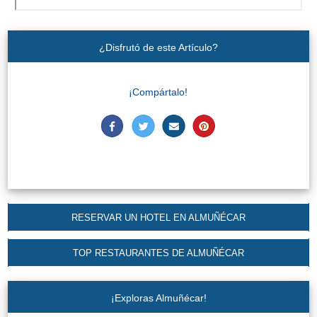
Apartmentos
Villas
¿Disfrutó de este Artículo?
Privadas
Campings
¡Compártalo!
LOS
MEJORES
ALOJAMIENTOS
➜
GRANADA
RESERVAR UN HOTEL EN ALMUÑÉCAR
Hoteles Boutique
TOP RESTAURANTES DE ALMUÑÉCAR
Hoteles con Piscina
¡Exploras Almuñécar!