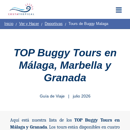
Inicio
|
Contacto
|
Quiénes
Destinos
Ver
Planificación
Inicio
Ver y Hacer
Deportivas
Tours de Buggy Malaga
Somos
Y
COSTA
Hacer
TROPICAL
TOP Buggy Tours en
➜
Málaga, Marbella y
Almuñécar
Granada
La
Herradura
Guía de Viaje | julio 2026
Salobreña
Motril
Aquí está nuestra lista de los
TOP Buggy Tours en
Málaga y Granada
. Los tours están disponibles en cuatro
Pueblos