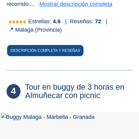
recorrido....
Mostrar descripción completa
Apartmentos
Villas
Estrellas:
4.9
|
Reseñas:
72
|
Privadas
📍 Malaga (Provincia)
Campings
DESCRIPCIÓN COMPLETA Y RESEÑAS
LOS
MEJORES
ALOJAMIENTOS
➜
Tour en buggy de 3 horas en
4
GRANADA
Almuñecar con picnic
Hoteles Boutique
Hoteles con Piscina