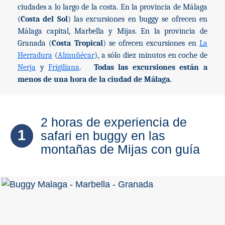
Costeros
ciudades a lo largo de la costa. En la provincia de Málaga
(
Costa del Sol
) las excursiones en buggy se ofrecen en
COSTA
Málaga capital, Marbella y Mijas. En la provincia de
Granada (
Costa Tropical
) se ofrecen excursiones en
La
DEL
Herradura
(
Almuñécar
), a sólo diez minutos en coche de
SOL
Nerja
y
Frigiliana
.
Todas las excursiones están a
➜
menos de una hora de la ciudad de Málaga.
Nerja
2 horas de experiencia de
Frigiliana
1
safari en buggy en las
montañas de Mijas con guía
Maro
Estepona
Mijas