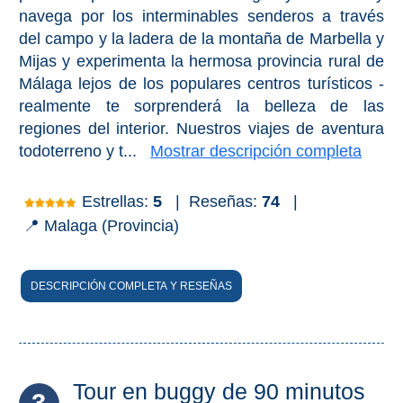
navega por los interminables senderos a través
del campo y la ladera de la montaña de Marbella y
Buceo
Mijas y experimenta la hermosa provincia rural de
Deportes
Málaga lejos de los populares centros turísticos -
Acuáticos
realmente te sorprenderá la belleza de las
regiones del interior. Nuestros viajes de aventura
Kayak
todoterreno y t...
Mostrar descripción completa
Barranquismo
Estrellas:
5
|
Reseñas:
74
|
Lanchas
📍 Malaga (Provincia)
Bicicletas
DESCRIPCIÓN COMPLETA Y RESEÑAS
Parapente
Tours de
Aventura
Tour en buggy de 90 minutos
Senderismo
3