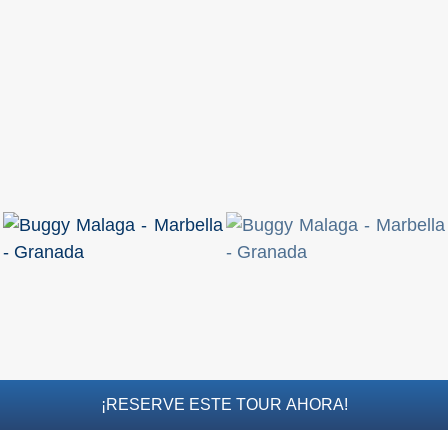
PROVINCES
➜
Granada
Malaga
LAS
ALPUJARRAS
➜
Lanjarón
Órgiva
¡RESERVE ESTE TOUR AHORA!
Pampaneira