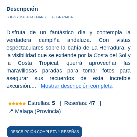
VIAJE
Descripción
➜
BUGGY MALAGA - MARBELLA - GRANADA
Buscar
Villas y
Disfruta de un fantástico día y contempla la
Hoteles
Cortijos
verdadera campiña andaluza. Con vistas
via
via
espectaculares sobre la bahía de La Herradura, y
Booking.com
Vrbo.com
la visibilidad que se extiende por la Costa del Sol y
la Costa Tropical, querrá aprovechar las
Vuelos
Visitas
maravillosas paradas para tomar fotos para
Baratos
Guiadas
asegurar sus recuerdos de esta increíble
via
via
excursión....
Mostrar descripción completa
Cheapoair.com
Viator.com
Estrellas:
5
|
Reseñas:
47
|
Coches de
Buses y
📍 Malaga (Provincia)
Alquiler
Trenes
via
via
Discovercars.com
Omio.com
DESCRIPCIÓN COMPLETA Y RESEÑAS