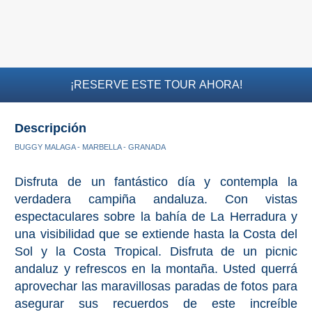
El Torcal de Antequera
Parqe AquaTropic
¡RESERVE ESTE TOUR AHORA!
LOS
MEJORES
Descripción
BUGGY MALAGA - MARBELLA - GRANADA
LUGARES
PARA
Disfruta de un fantástico día y contempla la
ALOJARSE
verdadera campiña andaluza. Con vistas
espectaculares sobre la bahía de La Herradura y
➜
una visibilidad que se extiende hasta la Costa del
Sol y la Costa Tropical. Disfruta de un picnic
Top Hoteles
andaluz y refrescos en la montaña. Usted querrá
aprovechar las maravillosas paradas de fotos para
Hostals
asegurar sus recuerdos de este increíble