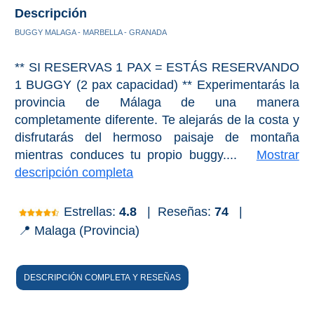
Bubión
Descripción
BUGGY MALAGA - MARBELLA - GRANADA
Capileira
** SI RESERVAS 1 PAX = ESTÁS RESERVANDO
Pitres
1 BUGGY (2 pax capacidad) ** Experimentarás la
provincia de Málaga de una manera
Trevélez
completamente diferente. Te alejarás de la costa y
disfrutarás del hermoso paisaje de montaña
mientras conduces tu propio buggy....
Mostrar
PUEBLOS
descripción completa
BLANCOS
➜
Estrellas:
4.8
|
Reseñas:
74
|
📍 Malaga (Provincia)
Grazalema
Zahara de la
Zahara
DESCRIPCIÓN COMPLETA Y RESEÑAS
Setenil de
las Bodegas