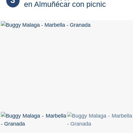
en Almuñécar con picnic
Top 10
Top Gratis
Para Niños
LOS
MEJORES
SITIOS
CERCANOS
➜
Cuevas de Nerja
Caminito del Rey