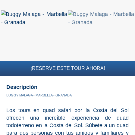
QUÉ
VER
➜
Museos
Monumentos
Playas de Granada
¡RESERVE ESTE TOUR AHORA!
Playas de Maro
Descripción
Excursiones Desde Málaga
BUGGY MALAGA - MARBELLA - GRANADA
Los tours en quad safari por la Costa del Sol
QUÉ
ofrecen una increíble experiencia de quad
HACER
todoterreno en la Costa del Sol. Súbete a un quad
para dos personas con tus amigos y familiares y
➜