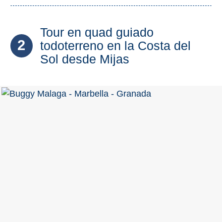
Olvera
Tour en quad guiado
2
todoterreno en la Costa del
OTRAS
Sol desde Mijas
ZONAS
➜
Reserva de
Maro
Ardales
Álora
Todos
Destinos